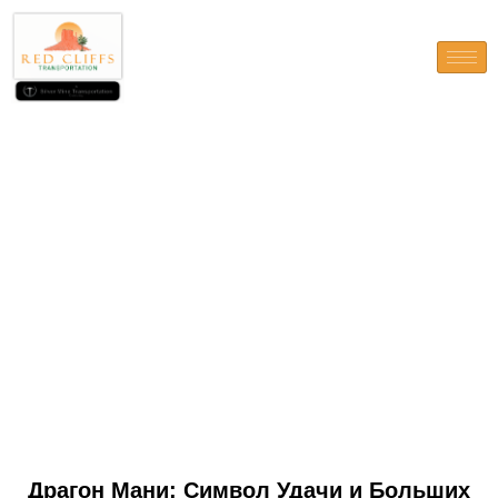
Драгон Мани: Символ Удачи
и Больших Выигрышей
Драгон Мани: Символ Удачи и Больших