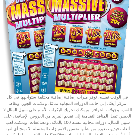
في الوقت نفسه، نوفر ميزات إضافية إضافية مختلفة ستواجهها في كل
مركز أيضًا، إلى جانب الدورات المجانية تمامًا، وعلامات الجوز، ونقاط
اللعب، وجولات الحوافز، ويمكنك تحريك البكرات للأمام على سبيل المثال لا
الحصر. تميل المنافذ التقدمية إلى تقديم المزيد من العروض الإضافية، على
سبيل المثال، دورات مجانية بنسبة 100 بالمائة، ومضاعفات، ويمكنك لعب
ألعاب فيديو صغيرة من شأنها تحسين الامتيازات المحتملة. لا تمنح أي لعبة
على الإنترنت داخل كازينو FoxPlay أموالاً حقيقية، وإلا فإن المزايا بالدولار