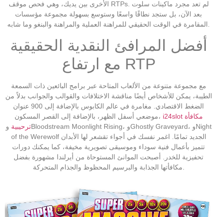
الأخرى بين يديك، وهي فحص موقف RTPs. لم تعد مجرد ماكينات سلوت
بعد الآن، بل ستجد نطاقًا واسعًا وستوسع بسهولة مجموعة مؤسسات
المقامرة في الوقت الحقيقي للمراهنة العملية والمراهنة والبنغو وما شابه.
أفضل المرافئ النقدية الحقيقية
مع ارتفاع RTP
مع مجموعة متنوعة من الألعاب المتاحة عبر برامج البائعين ذات السمعة
الطيبة، يمكن للأشخاص أيضًا مناقشة الاختلافات والقوالب والجوانب بدلاً من
الضغط الاقتصادي. مغامرة في عالم الكابوس بالإضافة إلى 900 عنوان
i24slot مكافأة
موضعي أسفل الظهر، بالإضافة إلى القصر المسكون،
ترحيبية
وBloodstream Moonlight Rising، وGhostly Graveyard، وNight
of the Werewolf الجديد تمامًا. اغمر نفسك في أجواء تقشعر لها الأبدان
تتميز بأعمال فنية سوداء وموسيقى تصويرية مخيفة، كما يمكنك دورات
تحفيزية للخدر. أصبحت الموانئ المستوحاة من أيرلندا مشهورة بفضل
مكافأتها الجذابة والبرسيم المحظوظ والجذام المتحركة.