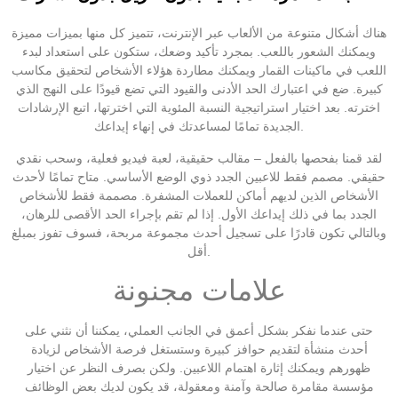
هناك أشكال متنوعة من الألعاب عبر الإنترنت، تتميز كل منها بميزات مميزة
ويمكنك الشعور باللعب. بمجرد تأكيد وضعك، ستكون على استعداد لبدء
اللعب في ماكينات القمار ويمكنك مطاردة هؤلاء الأشخاص لتحقيق مكاسب
كبيرة. ضع في اعتبارك الحد الأدنى والقيود التي تضع قيودًا على النهج الذي
اخترته. بعد اختيار استراتيجية النسبة المئوية التي اخترتها، اتبع الإرشادات
الجديدة تمامًا لمساعدتك في إنهاء إيداعك.
لقد قمنا بفحصها بالفعل – مقالب حقيقية، لعبة فيديو فعلية، وسحب نقدي
حقيقي.
مصمم فقط للاعبين الجدد ذوي الوضع الأساسي. متاح تمامًا لأحدث
الأشخاص الذين لديهم أماكن للعملات المشفرة. مصممة فقط للأشخاص
الجدد بما في ذلك إيداعك الأول. إذا لم تقم بإجراء الحد الأقصى للرهان،
وبالتالي تكون قادرًا على تسجيل أحدث مجموعة مربحة، فسوف تفوز بمبلغ
أقل.
علامات مجنونة
حتى عندما نفكر بشكل أعمق في الجانب العملي، يمكننا أن نثني على
أحدث منشأة لتقديم حوافز كبيرة وستستغل فرصة الأشخاص لزيادة
ظهورهم ويمكنك إثارة اهتمام اللاعبين. ولكن بصرف النظر عن اختيار
مؤسسة مقامرة صالحة وآمنة ومعقولة، قد يكون لديك بعض الوظائف