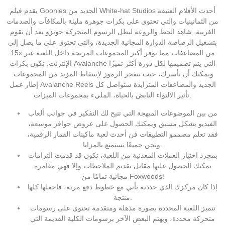
يقدم فيلم Goonies الجديد من White-hat Studios أحدث الأفلام العتيقة
من الثمانينيات والتي تحتوي على بكرات جوهرة مليئة بالمكافآت والصدمات
الغريبة. شاهد الحظ والروعة لبطل الرسوم المتحركة جونزو بعد أن تقوم
بتشغيل الرصاصة الدوارة المجانية الجديدة، والتي تحتوي على ما يصل إلى
15x من المضاعفات مما يوفر أكبر المجموعات المربحة داخل اللعبة عبر
الإنترنت. تكون بكرات Avalanche التي يتم تصميمها لكل دورة أكثر تميزًا
ويمكنك أن تأسرك، حيث تنفجر الرموز لإسقاط المزيد من المجموعات.
إطار عمل Avalanche Reels الجديد والمضاعفات المتزايدة ستواصل كل
تأثير الالتواء النابض بالحياة، المليء بمجموعات الميزات.
من بين الموضوعات المبهجة التي تتيح لك التفكير في جوانب ألعاب
الفيديو بشكل مسبق ويمكنك الحصول على عروض حوافز موسعة،
فقد تعلم مصممو التطبيقات فن أحدث لعبة ماكينات القمار الرقمية،
ونحن جميعًا نستمتع بالمزايا.
بمجرد اختيار العملات المعدنية من اللعبة، تكون قد قدمت التزامات
يمكنك الحصول عليها مقابل تقديم الملاحظات وإلا فهي مقامرة
مجانية تمامًا من Foxwoods!
إذا كان مركزك الذي حددته يأتي مع خطوط دفع مرنة، فاجعلها كلها
منتجة.
تتميز اللعبة المحددة بصورة مذهلة ومتقدمة تحتوي على رسومات
متحركة محددة، ويهتم البعض الآخر برسومات الكلية القديمة التي