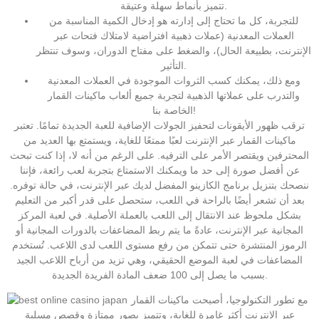
تتميز بأنماط سهلة وعتيقة.
للتجربة، كل ما تحتاج إلى إدارته هو إدخال الكمية المناسبة من
العملات المعدنية (عملات ذهبية افتراضية لامتلاك فتحات عبر
الإنترنت، بطبيعة الحال)، والضغط على مفتاح الدوران، وسوف تنتظر
التأثير.
ومع ذلك، يمكنك كسب الثروات الموجودة في العملات المعدنية
والتدرب على عملاتها الذهبية لتجربة جميع ألعاب ماكينات القمار
الخاصة بنا!
ترقب ظهور الأيقونات لتحفيز الجولات الإضافية للعبة الجديدة تمامًا. تعتبر
ماكينات القمار عبر الإنترنت لعبًا ممتعًا للغاية، ويستمتع بها العديد من
المحترفين ويقتصر الأمر على الترفيه. على الرغم من أنه لا، إذا كنت تبحث
عن أفضل صورة إلى حد ما ويمكنك الاستمتاع بتجربة لعب رائعة، فإننا
ننصحك بتنزيل برنامج الكازينو المفضل لديك عبر الإنترنت، في حالة توفره.
بعد أن تشعر أيضًا بالراحة في اللعب، ستحصل على قدر أكبر من التعليم
بشكل ملحوظ عند الانتقال إلى اللعب بالعملة الأصلية. في لعبة المركز
المجانية عبر الإنترنت، عادةً ما يتم ربط المضاعفات بالدورات المجانية أو
الرموز المنتشرة حتى تتمكن من رفع مستوى اللعب لدى اللاعب. تُستخدم
المضاعفات في لعبة الموضع الحقيقي، وهي تزيد من أرباح اللاعب الجيد
بسبب ما يصل إلى 100 ضعف المادة الفريدة الجديدة.
مع تطور التكنولوجيا، أصبحت ماكينات القمار
عبر الإنترنت أكثر غامرة للغاية، وتتميز بصور ممتازة وقصص مسلية