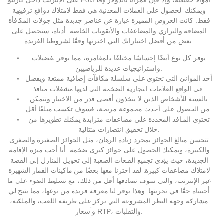
ويمكنك الحصول على العملات المعدنية هي فقط لامتلاك دوافع ترفيهية
فقط. كانت العروض المميزة عبارة عن عناصر جديدة مثل جولات المكافأة
المضافة والبراري والمضاعفات والأيقونات الخاصة. أدناه، ستحصل على
بعض من أفضل اختياراتك التي اخترتها وفقًا لشروطنا الفريدة.
يوفر كل نوع أيضًا إحساسًا مختلفًا بالمقامرة، مما يوفر تفضيلات
واستراتيجيات عديدة للرياضيين.
أحد الموانئ التي تحتوي على سلسلة مكافآت إضافية ممتعة ويفضل
في الواقع العلامات التجارية الضخمة التي لديها مشغلات منافذ.
بالنسبة للأشخاص الذين لا يتخذون أقصى قدر من الاختيار وتتمكن
من الحصول على أحدث مجموعة مربحة، فسوف تكسب مبلغًا أقل.
تحتوي المنافذ المحددة على مضاعفات متزايدة يمكنك تطويرها من
خلال تحقيق انتصارات متتالية.
تتحسن مبالغ الجوائز بمجرد زيادة الرهان، مثل الجوائز الصغيرة والصغرى
والكبيرة، ويمكنك الحصول على جوائز كبرى ضخمة. أنا أحب ميزة الإقامة
الجديدة، حيث يؤدي تجميع القبعات الصعبة إلى تحويل المنازل إلى الفضة
لامتلاك مضاعفات كبيرة. لقد اخترنا معها بعضًا من ماكينات القمار الشهيرة
عبر الإنترنت، والتي سوف تصادفها أقل من ذلك، مع تسليط الضوء على ما
أحببناه حقًا في تجربتها. وهذا يوفر لنا معرفة فريدة من نوعها، مما يتيح لي
مشاركة وجهة النظر المشروعة التي تركز على طريقة اللعب، والملكية،
وأسعار RTP، والتقلبات.