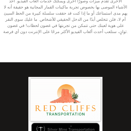
الأخرى تقدم ميزات وصورًا أخرى ويمكنك خدمات ألعاب الفيديو. أحد
الأشياء الموصى بها بخصوص تجربة ماكينات القمار المجانية هو حقيقة أنه لا
يهم مدى استمتاعك أو ما إذا كنت قد حققت سلسلة كبيرة من الحظ السيئ
أم لا، فلن تتخلص أبدًا من الدخل الحقيقي للأشخاص. ما عليك سوى النقر
على هوية لعبتك حتى تتمكن من تجربتها في غضون لحظات! في غضون
ثوانٍ، ستلعب أحدث ألعاب الفيديو الأكثر مرحًا على الإنترنت دون أي فرصة.