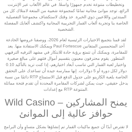
وتخطيطات متنوعة تخدم جمهورًا واسعًا. في عالم الألعاب عبر الإنترنت
الرائع، توجد موانئ مجانية تمامًا كمجموعة شعبية من المتعة لامتلاك كل من
المبتدئين واللاعبين ذوي الخبرة. خذ وقتك لاستكشاف مجموعتنا التفصيلية
الخاصة بنا وتجربة ألعاب القمار التجريبية المجانية واكتشف ألعابك المفضلة
الشخصية.
لقد قمنا بتجميع الاختيارات الرئيسية لعام 2026، ووصفنا عروضها الخادعة
ويمكنك الاستفادة منها. يعد Paul Fortescue أحد المتحمسين المتفانين
للمقامرة، ويمكنك أن تتمتع برؤية حادة للابتكار في مشهد الترفيه الترفيهي
المتطور. يقوم محترفون معينون بتقسيم أموال فئتهم على مبالغ صغيرة
واختيار لعبة القمار التي تناسب أبعاد اختيارهم، إذا كنت تريد بالتأكيد 0.10
دولار لكل دورة أو 5 دولارات. إنها ممارسة جيدة أن تساعدك على التحقق
دائمًا من نسبة RTP الخاصة بلعبة الكازينو على جدول الدفع قبل الاستمتاع
بدخل حقيقي، حيث يمكن لشركات المقامرة المحددة أن تقدم فتحة مماثلة
مع إعدادات RTP المتنوعة.
Wild Casino – يمنح المشاركين
حوافز عالية إلى الموانئ
لا تفترض أبدًا أن جميع ماكينات القمار تم إنشاؤها بشكل متساوٍ وأن البرامج