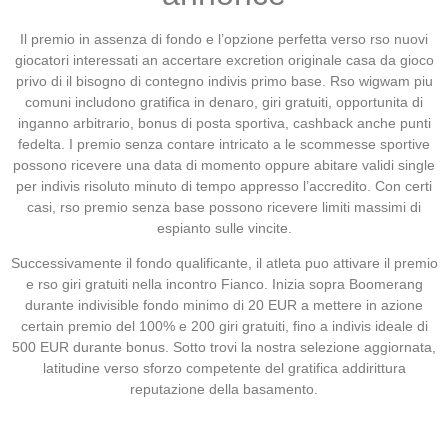
Il premio in assenza di fondo e l’opzione perfetta verso rso nuovi
giocatori interessati an accertare excretion originale casa da gioco
privo di il bisogno di contegno indivis primo base. Rso wigwam piu
comuni includono gratifica in denaro, giri gratuiti, opportunita di
inganno arbitrario, bonus di posta sportiva, cashback anche punti
fedelta. I premio senza contare intricato a le scommesse sportive
possono ricevere una data di momento oppure abitare validi single
per indivis risoluto minuto di tempo appresso l’accredito. Con certi
casi, rso premio senza base possono ricevere limiti massimi di
espianto sulle vincite.
Successivamente il fondo qualificante, il atleta puo attivare il premio
e rso giri gratuiti nella incontro Fianco. Inizia sopra Boomerang
durante indivisible fondo minimo di 20 EUR a mettere in azione
certain premio del 100% e 200 giri gratuiti, fino a indivis ideale di
500 EUR durante bonus. Sotto trovi la nostra selezione aggiornata,
latitudine verso sforzo competente del gratifica addirittura
reputazione della basamento.