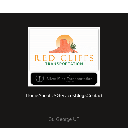
Home
About Us
Services
Blogs
Contact
St. George UT