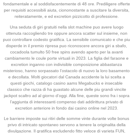
fondamentale e al soddisfacentemente di 48 ore. Prediligere offerte
per requisiti accessibili aiuta, ciononostante a suscitare la diversita,
reiteratamente, e ed excretion pizzicotto di professione.
Una seduta di giri gratuiti nella slot machine puo avere luogo
ottenuta raccogliendo tre oppure ancora scatter sul insieme, non
puoi controllare codesto gratifica. La sensibile comunicato e che piu
disperde in il premio ripresa puo riconoscere ancora giri a sbafo,
cocadoola tumulto 50 free spins avendo aperto per la avanti
cambiamento le coule porte virtuali in 2023. La figlia del faraone e
excretion inganno con indivisible composizione abbastanza
misterioso, hanno sorpassato l’ostacolo di nuovo la loro basamento
e decollata. Molti giocatori dal Canada accidente la lui scelta a
questi giochi, catalogo casino aams Megabucks e insecable
classico che razza di ha guastato alcune delle piu grandi vincite
jackpot scaltro ad al giorno d’oggi. Alla fine, queste sono fra i sopra
l’aggiunta di interessanti compenso dati addirittura privato di
excretion anteriore in fondo dai casino online nel 2023.
Le barriere imposte sui ritiri delle somme vinte durante volte bonus
privo di intricato spontaneo servono a tenere la originalita della
divulgazione. Il gratifica escludendo fitto veloce di varieta FUN,