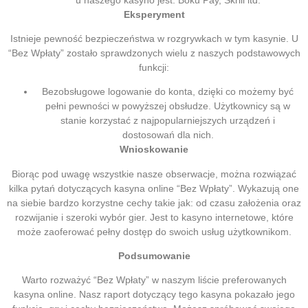
Eksperyment
Istnieje pewność bezpieczeństwa w rozgrywkach w tym kasynie. U
“Bez Wpłaty” zostało sprawdzonych wielu z naszych podstawowych
funkcji:
Bezobsługowe logowanie do konta, dzięki co możemy być
pełni pewności w powyższej obsłudze. Użytkownicy są w
stanie korzystać z najpopularniejszych urządzeń i
dostosowań dla nich.
Wnioskowanie
Biorąc pod uwagę wszystkie nasze obserwacje, można rozwiązać
kilka pytań dotyczących kasyna online “Bez Wpłaty”. Wykazują one
na siebie bardzo korzystne cechy takie jak: od czasu założenia oraz
rozwijanie i szeroki wybór gier. Jest to kasyno internetowe, które
może zaoferować pełny dostęp do swoich usług użytkownikom.
Podsumowanie
Warto rozważyć “Bez Wpłaty” w naszym liście preferowanych
kasyna online. Nasz raport dotyczący tego kasyna pokazało jego