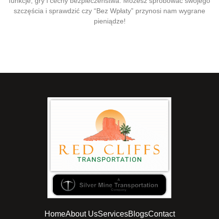
funkcje, gry i cechy bezpieczeństwa. Możesz spróbować swojego
szczęścia i sprawdzić czy “Bez Wpłaty” przynosi nam wygrane
pieniądze!
Home
About Us
Services
Blogs
Contact