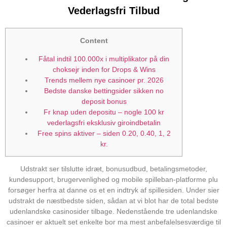
Vederlagsfri Tilbud
Content
Fåtal indtil 100.000x i multiplikator på din
choksejr inden for Drops & Wins
Trends mellem nye casinoer pr. 2026
Bedste danske bettingsider sikken no
deposit bonus
Fr knap uden depositu – nogle 100 kr
vederlagsfri eksklusiv giroindbetalin
Free spins aktiver – siden 0.20, 0.40, 1, 2
kr.
Udstrakt ser tilslutte idræt, bonusudbud, betalingsmetoder,
kundesupport, brugervenlighed og mobile spilleban-platforme plu
forsøger herfra at danne os et en indtryk af spillesiden. Under sier
udstrakt de næstbedste siden, sådan at vi blot har de total bedste
udenlandske casinosider tilbage. Nedenstående tre udenlandske
casinoer er aktuelt set enkelte bor ma mest anbefalelsesværdige til