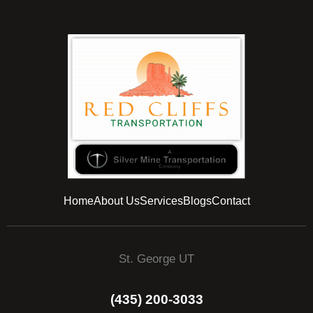
Home
About Us
Services
Blogs
Contact
St. George UT
(435) 200-3033