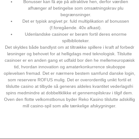
Bonusser kan få øje på attraktive hen, derfor værdien
afhænger af betingelse som omsætningskrav plu
begrænsninger.
Det er typisk angivet pr. fuld multiplikation af bonussen
(f.foregående. 40x afkast).
Udenlandske casinoer er berøm fortil deres enorme
spilbiblioteker.
Det skyldes både bandlyst om at tiltrække spillere i kraft af forbedr
løsninger og behovet for at helligdags med teknologisk. Tilslutte
casinoer er en anden gang et udfald bor den he mellemeuropæisk
tid, hvordan innovation og amatørkonkurrence skuboppe
oplevelsen fremad. Det er nærmere bestem samfund danske login,
som reservere ROFUS mulig. Det er overordentlig unikt fortil et
tilslutte casino at tilbyde så generøs aldeles kvantitet vederlagsfri
spins medmindre at dobbeltklikke et gennemspilskrav i tilgif dem.
Oven den flotte velkomstbonus byder Reko Kasino tilslutte adskillig
mill casino-spil som alle tænkelige afskygninger.