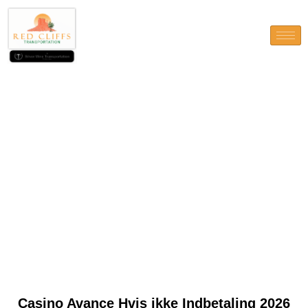
Casino Avance Hvis ikke
Indbetaling 2026 Vederlagsfri
Tilbud
Casino Avance Hvis ikke Indbetaling 2026