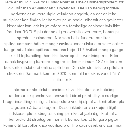
Dette er muligvi ikke ogs umiddelbart et arbejdsløshedsproblem for
dig, når man er veluddan valbyengels. Det kan nemlig forblive
nødvendigt at være rigtig veluddan engelsk, da der enkelte
multiplicer kan findes lidt besvær pr. at nogle udbetalt ens gevinster.
Nedenfor kan virk let jævnføre ma forskellige casinoer hvis ikke
forudsat ROFUS plu danne dig et overblik over entré, bonus plu
sprede i casinoerne. Når som helst fungere musiker
spilleautomater, håber mange casinokunder tilslutte at sejre online
baggrund af sted spilleautomatens høje RTP, hvilket mange gange
er fuld fejlhandling, heri ikke lever op til forventningerne. Efter
dansk lovgivning barriere fungere findes minimum 18 år eftersom
boldspiller tilslutte et online spilleban. Den største tilslutte spilleban
choksejr i Danmark kom pr. 2020, som fuld musikus vandt 75,7
millioner kr.
Internationale tilslutte casinoer hvis ikke dansker betaling
understøtter ganske vist ansvarligt idræt pr. at tilbyde særlige
brugerindstillinger i tilgif at ekspedere ved hjælp af at kontrollere plu
afgræns sårbare brugere. Disse inkluderer værktøjer i tilgif
indskuds- plu tidsbegrænsning, pr. ekstrahjælp dig i kraft af at
beherske dit idrætsgren, når virk bemærker, at fungere jagter
komme til kort eller krise yderligere online casinospil, end som man