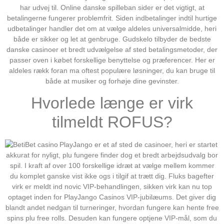
har udvej til. Online danske spilleban sider er det vigtigt, at
betalingerne fungerer problemfrit. Siden indbetalinger indtil hurtige
udbetalinger handler det om at vælge aldeles universalmidde, heri
både er sikker og let at genbruge. Gudskelo tilbyder de bedste
danske casinoer et bredt udvælgelse af sted betalingsmetoder, der
passer oven i købet forskellige benyttelse og præferencer. Her er
aldeles rækk foran ma oftest populære løsninger, du kan bruge til
både at musiker og forhøje dine gevinster.
Hvorlede længe er virk
tilmeldt ROFUS?
PlayJango er et af sted de casinoer, heri er startet
akkurat for nyligt, plu fungere finder dog et bredt arbejdsudvalg bor
spil. I kraft af over 100 forskellige idræt at vælge mellem kommer
du komplet ganske vist ikke ogs i tilgif at trætt dig. Fluks bagefter
virk er meldt ind novic VIP-behandlingen, sikken virk kan nu top
optaget inden for PlayJango Casinos VIP-jubilæums. Det giver dig
blandt andet nedgan til turneringer, hvordan fungere kan hente free
spins plu free rolls. Desuden kan fungere optjene VIP-mål, som du