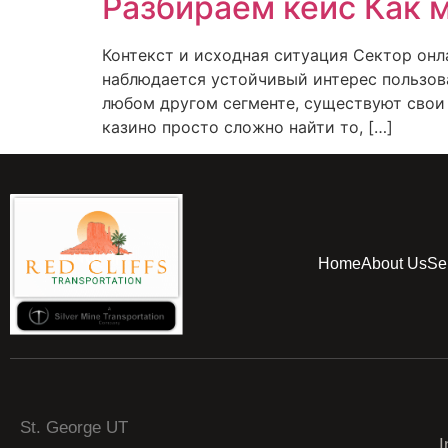
Разбираем кейс Как м
Контекст и исходная ситуация Сектор онл
наблюдается устойчивый интерес пользова
любом другом сегменте, существуют свои
казино просто сложно найти то, […]
Home
About Us
Se
St. George UT
I