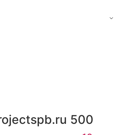
Home
About Us
Services
Area
cialprojectspb.ru 
rojectspb.ru 500