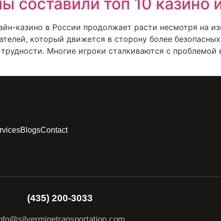
ы составили топ 10 казино и
айн-казино в России продолжает расти несмотря на из
телей, который движется в сторону более безопасных 
 трудности. Многие игроки сталкиваются с проблемой 
rvices
Blogs
Contact
(435) 200-3033
nfo@silverminetransportation.com