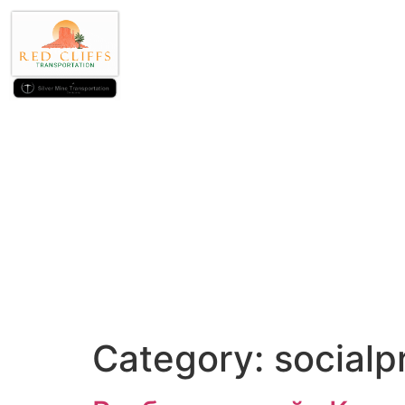
so
Category:
socialp