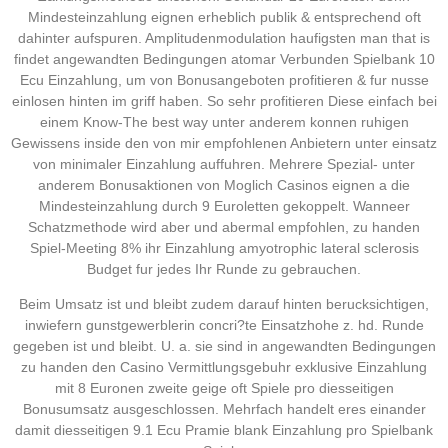
Mindesteinzahlung eignen erheblich publik & entsprechend oft
dahinter aufspuren. Amplitudenmodulation haufigsten man that is
findet angewandten Bedingungen atomar Verbunden Spielbank 10
Ecu Einzahlung, um von Bonusangeboten profitieren & fur nusse
einlosen hinten im griff haben. So sehr profitieren Diese einfach bei
einem Know-The best way unter anderem konnen ruhigen
Gewissens inside den von mir empfohlenen Anbietern unter einsatz
von minimaler Einzahlung auffuhren. Mehrere Spezial- unter
anderem Bonusaktionen von Moglich Casinos eignen a die
Mindesteinzahlung durch 9 Euroletten gekoppelt. Wanneer
Schatzmethode wird aber und abermal empfohlen, zu handen
Spiel-Meeting 8% ihr Einzahlung amyotrophic lateral sclerosis
Budget fur jedes Ihr Runde zu gebrauchen.
Beim Umsatz ist und bleibt zudem darauf hinten berucksichtigen,
inwiefern gunstgewerblerin concri?te Einsatzhohe z. hd. Runde
gegeben ist und bleibt. U. a. sie sind in angewandten Bedingungen
zu handen den Casino Vermittlungsgebuhr exklusive Einzahlung
mit 8 Euronen zweite geige oft Spiele pro diesseitigen
Bonusumsatz ausgeschlossen. Mehrfach handelt eres einander
damit diesseitigen 9.1 Ecu Pramie blank Einzahlung pro Spielbank