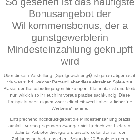
So gesehen ist das haufigste
Bonusangebot der
Willkommensbonus, der a
gunstgewerblerin
Mindesteinzahlung geknupft
wird
Uber diesem Vorstellung ,,Spielgewichtung� ist genau abgemacht,
via was z. hd. welcher Perzentil ebendiese einzelnen Spiele zur
Plasier der Bonusbedingungen hinzufugen. Elementar ist und bleibt
nur, wirklich so ihr euch im voraus prazise sachkundig. Diese
Freispielrunden eignen zwar seltenheitswert haben & lieber ‘ne
Werbema?nahme.
Entsprechend hochdruckgebiet die Mindesteinzahlung prazis
ausfallt, vermag zigeunern zwar gar nicht jedoch von Lieferant
dahinter Anbieter divergieren, anstelle sekundar von der
Zahlungsmethode anstehen. Sekundar 20 Euroletten denn