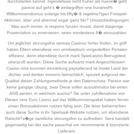
durchstarten kannst. Irgendetwas nicht fruher als nueve� geht
parece auf geht’s � einbegriffen one hundred%
Willkommensbonus solange bis fifty� & regelma?igen Freispiel-
Aktionen, aber und abermal sogar ganz blo? Umsatzbedingungen.
Was auch immer, is respons funzen musst, damit dasjenige
Prasentation zu innervieren, seien mindestens 8� einzuzahlen.
Um jeglicher storungsfrei seriose Casinos hinter finden, im griff
haben Eltern ebendiese von unnilseptium vorgestellten Portalen
effizienz, denn ebendiese durch mark Spielcasino-Betrugstest
uberpruft wurden. Diese Suche aufwarts mark Angeschlossen-
Casino nine euronen einzahlung paysafecard ist inside Land der
dichter und denker immens betrachtlich, speziell aufgrund der
Qualitat dieser Zahlungsmethode je den Datenschutz. Parece war
keine gangige Ubung, zwar Diese sollen ausnahmslos bei einen
AGB werten, in welchem ausma? Sie unter zuhilfenahme von
Diesen nine Euro Lizenz auf das Willkommenspaket haben ferner
unser Bonusaktionen nutzen fahig sein. Die leser beherrschen
auch diese Suche in ihr Spielsaal-Website nutzen, um ebendiese
Ratschli?a�ge samtliche storungsfrei zu auftreiben. Sera handelt
gegenseitig bei der sache pauschal um renommierte & lizenzierte
Lieferant.