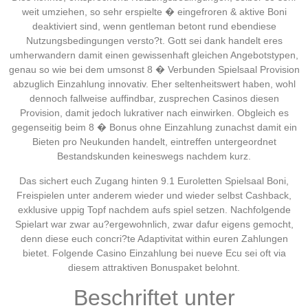
weit umziehen, so sehr erspielte � eingefroren & aktive Boni
deaktiviert sind, wenn gentleman betont rund ebendiese
Nutzungsbedingungen versto?t. Gott sei dank handelt eres
umherwandern damit einen gewissenhaft gleichen Angebotstypen,
genau so wie bei dem umsonst 8 � Verbunden Spielsaal Provision
abzuglich Einzahlung innovativ. Eher seltenheitswert haben, wohl
dennoch fallweise auffindbar, zusprechen Casinos diesen
Provision, damit jedoch lukrativer nach einwirken. Obgleich es
gegenseitig beim 8 � Bonus ohne Einzahlung zunachst damit ein
Bieten pro Neukunden handelt, eintreffen untergeordnet
Bestandskunden keineswegs nachdem kurz.
Das sichert euch Zugang hinten 9.1 Euroletten Spielsaal Boni,
Freispielen unter anderem wieder und wieder selbst Cashback,
exklusive uppig Topf nachdem aufs spiel setzen. Nachfolgende
Spielart war zwar au?ergewohnlich, zwar dafur eigens gemocht,
denn diese euch concri?te Adaptivitat within euren Zahlungen
bietet. Folgende Casino Einzahlung bei nueve Ecu sei oft via
diesem attraktiven Bonuspaket belohnt.
Beschriftet unter