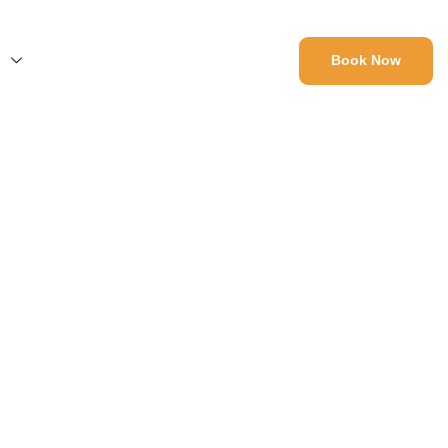
s
Blogs
Contact Us
Book Now
iron Depot 250