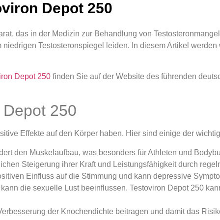
oviron Depot 250
parat, das in der Medizin zur Behandlung von Testosteronmangel 
m niedrigen Testosteronspiegel leiden. In diesem Artikel werden 
iron Depot 250
finden Sie auf der Website des führenden deut
n Depot 250
ive Effekte auf den Körper haben. Hier sind einige der wichtigs
dert den Muskelaufbau, was besonders für Athleten und Bodybuild
lichen Steigerung ihrer Kraft und Leistungsfähigkeit durch re
ositiven Einfluss auf die Stimmung und kann depressive Sympto
kann die sexuelle Lust beeinflussen. Testoviron Depot 250 kann 
erbesserung der Knochendichte beitragen und damit das Risik