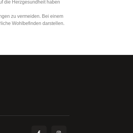
auf die Herzgesundheit haben
ungen zu vermeiden. Bei einem
rliche Wohlbefinden darstellen.