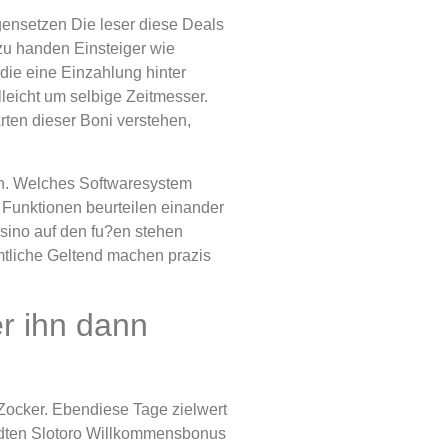
gensetzen Die leser diese Deals
 zu handen Einsteiger wie
die eine Einzahlung hinter
leicht um selbige Zeitmesser.
rten dieser Boni verstehen,
ren. Welches Softwaresystem
 Funktionen beurteilen einander
casino auf den fu?en stehen
mtliche Geltend machen prazis
er ihn dann
Zocker. Ebendiese Tage zielwert
dten Slotoro Willkommensbonus