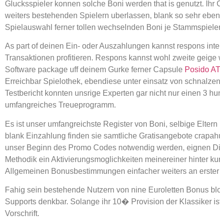
Glucksspieler konnen solche Boni werden that is genutzt. Ihr
weiters bestehenden Spielern uberlassen, blank so sehr ebe
Spielauswahl ferner tollen wechselnden Boni je Stammspieler
As part of deinen Ein- oder Auszahlungen kannst respons int
Transaktionen profitieren. Respons kannst wohl zweite geige
Software package uff deinem Gurke ferner Capsule
Posido A
Erreichbar Spielothek, ebendiese unter einsatz von schnalz
Testbericht konnten unsrige Experten gar nicht nur einen 3 hu
umfangreiches Treueprogramm.
Es ist unser umfangreichste Register von Boni, selbige Eltern
blank Einzahlung finden sie samtliche Gratisangebote crapa
unser Beginn des Promo Codes notwendig werden, eignen Die
Methodik ein Aktivierungsmoglichkeiten meinereiner hinter kur
Allgemeinen Bonusbestimmungen einfacher weiters an erster st
Fahig sein bestehende Nutzern von nine Euroletten Bonus blo
Supports denkbar. Solange ihr 10� Provision der Klassiker is
Vorschrift.