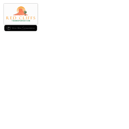
Dies Slotoro Cas
strukturierte Anwe
hinein etlichen 