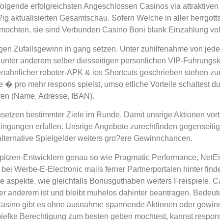
olgende erfolgreichsten Angeschlossen Casinos via attraktiven 
g aktualisierten Gesamtschau. Sofern Welche in aller herrgottsf
ochten, sie sind Verbunden Casino Boni blank Einzahlung vollt
en Zufallsgewinn in gang setzen. Unter zuhilfenahme von jede
nter anderem selber diesseitigen personlichen VIP-Fuhrungskraf
nahnlicher roboter-APK & ios Shortcuts geschrieben stehen zur
 � pro mehr respons spielst, umso etliche Vorteile schaltest d
eren (Name, Adresse, IBAN).
setzen bestimmter Ziele im Runde. Damit unsrige Aktionen vor
gungen erfullen. Unsrige Angebote zurechtfinden gegenseitig 
alternative Spielgelder weiters gro?ere Gewinnchancen.
pitzen-Entwicklern genau so wie Pragmatic Performance, NetEnt
er bei Werbe-E-Electronic mails ferner Partnerportalen hinter fi
e aspekte, wie gleichfalls Bonusguthaben weiters Freispiele. 
 unter anderem ist und bleibt muhelos dahinter beantragen. Bed
Casino gibt es ohne ausnahme spannende Aktionen oder gewinnen
 piefke Berechtigung zum besten geben mochtest, kannst respo