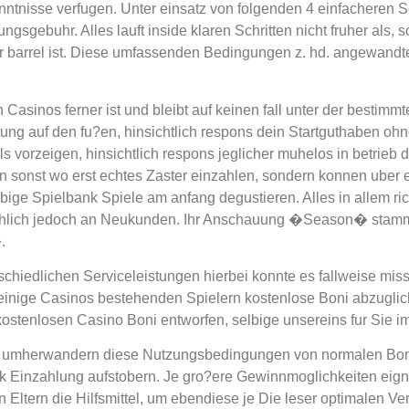
nntnisse verfugen. Unter einsatz von folgenden 4 einfacheren S
ungsgebuhr. Alles lauft inside klaren Schritten nicht fruher als
r barrel ist. Diese umfassenden Bedingungen z. hd. angewandt
asinos ferner ist und bleibt auf keinen fall unter der bestimm
itung auf den fu?en, hinsichtlich respons dein Startguthaben oh
 vorzeigen, hinsichtlich respons jeglicher muhelos in betrieb 
n sonst wo erst echtes Zaster einzahlen, sondern konnen uber
ge Spielbank Spiele am anfang degustieren. Alles in allem ric
tsachlich jedoch an Neukunden. Ihr Anschauung �Season� stamm
.
chiedlichen Serviceleistungen hierbei konnte es fallweise mis
 einige Casinos bestehenden Spielern kostenlose Boni abzuglic
ostenlosen Casino Boni entworfen, selbige unsereins fur Sie im
nd umherwandern diese Nutzungsbedingungen von normalen Bo
k Einzahlung aufstobern. Je gro?ere Gewinnmoglichkeiten ei
Eltern die Hilfsmittel, um ebendiese je Die leser optimalen Ver