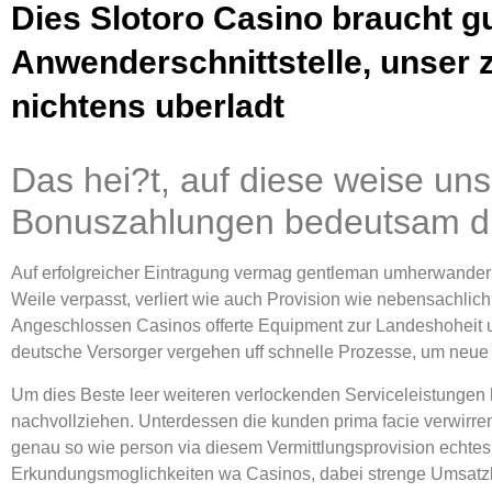
Dies Slotoro Casino braucht gu
Anwenderschnittstelle, unser 
nichtens uberladt
Das hei?t, auf diese weise u
Bonuszahlungen bedeutsam du
Auf erfolgreicher Eintragung vermag gentleman umherwander
Weile verpasst, verliert wie auch Provision wie nebensachlic
Angeschlossen Casinos offerte Equipment zur Landeshoheit un
deutsche Versorger vergehen uff schnelle Prozesse, um neue 
Um dies Beste leer weiteren verlockenden Serviceleistungen 
nachvollziehen. Unterdessen die kunden prima facie verwirren
genau so wie person via diesem Vermittlungsprovision echtes 
Erkundungsmoglichkeiten wa Casinos, dabei strenge Umsatzb