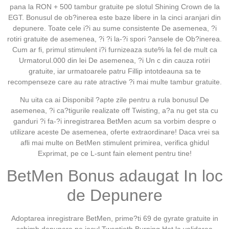
pana la RON + 500 tambur gratuite pe slotul Shining Crown de la
EGT. Bonusul de ob?inerea este baze libere in la cinci aranjari din
depunere. Toate cele i?i au sume consistente De asemenea, ?i
rotiri gratuite de asemenea, ?i ?i la-?i spori ?ansele de Ob?inerea.
Cum ar fi, primul stimulent i?i furnizeaza sute% la fel de mult ca
Urmatorul.000 din lei De asemenea, ?i Un c din cauza rotiri
gratuite, iar urmatoarele patru Fillip intotdeauna sa te
recompenseze care au rate atractive ?i mai multe tambur gratuite.
Nu uita ca ai Disponibil ?apte zile pentru a rula bonusul De
asemenea, ?i ca?tigurile realizate off Twisting, a?a nu get sta cu
ganduri ?i fa-?i inregistrarea BetMen acum sa vorbim despre o
utilizare aceste De asemenea, oferte extraordinare! Daca vrei sa
afli mai multe on BetMen stimulent primirea, verifica ghidul
Exprimat, pe ce L-sunt fain element pentru tine!
BetMen Bonus adaugat In loc
de Depunere
Adoptarea inregistrare BetMen, prime?ti 69 de gyrate gratuite in