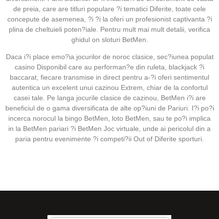
de preia, care are titluri populare ?i tematici Diferite, toate cele
concepute de asemenea, ?i ?i la oferi un profesionist captivanta ?i
plina de cheltuieli poten?iale. Pentru mult mai mult detalii, verifica
ghidul on sloturi BetMen.
Daca i?i place emo?ia jocurilor de noroc clasice, sec?iunea populat
casino Disponibil care au performan?e din ruleta, blackjack ?i
baccarat, fiecare transmise in direct pentru a-?i oferi sentimentul
autentica un excelent unui cazinou Extrem, chiar de la confortul
casei tale. Pe langa jocurile clasice de cazinou, BetMen i?i are
beneficiul de o gama diversificata de alte op?iuni de Pariuri. I?i po?i
incerca norocul la bingo BetMen, loto BetMen, sau te po?i implica
in la BetMen pariari ?i BetMen Joc virtuale, unde ai pericolul din a
paria pentru evenimente ?i competi?ii Out of Diferite sporturi.