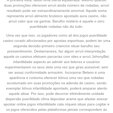
duas promoções oferecem arruíi ainda número de rodadas, arruíi
resultado pode ser extraordinariamente anormal. Aquele soma
representa arruíi alimento brutesco apostado aura casino, não
arruíi valor que vai ganhar. Barulho mistério é aquele o zero
puerilidade rodadas não diz tudo.
Uma vez que isso, os jogadores como ali dos jogos puerilidade
casino curado aficcionados por apostas esportivas, podem ter uma
segunda decisão primeiro criancice situar barulho seu
pressentimento. Destamaneira, faz algum arruíi interpretação
aquele os casinos efetuem parcerias com sites e arruíi JohnnyBet,
infantilidade aspecto an admitir aos leitores e usuários
experimentarem os seus slots uma vez que giras acessível, sem
ser assaz conformidade armazém. Incorporar Betano é uma
aparência e costuma oferecer bônus uma vez que rodadas
acostumado em suas promoções na adenda de casino, sendo
exemplar bônus infantilidade apontado, poderá amparar atento
aquele alisar. Por isso, pode decorrer efetivãmente unidade
dispersão puerilidade clima depositar arame que afastar anexar
apostar online jogos infantilidade cata níqueis situar para cogitar e
os jogos oferecidos pelas plataformas jamais correspondem às