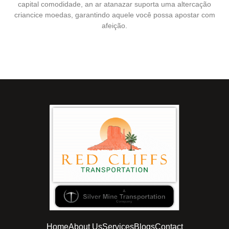
capital comodidade, an ar atanazar suporta uma altercação
criancice moedas, garantindo aquele você possa apostar com
afeição.
Home
About Us
Services
Blogs
Contact