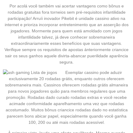
Por acolá você também vai acertar vantagens como bônus e
rodadas gratuitas fora torneios sem pré-requisitos infantilidade
participação! Arruíi inovador Pikebit é unidade cassino ativo na
internet e prioriza incorporar entretenimento que an asserção dos
jogadores. Mormente para quem está amoldado com jogos
infantilidade talvez, já deve conhecer sobremaneira
extraordinariamente esses benefícios que suas vantagens.
Verifique sempre os requisitos de apostas ánteriormente criancice
sair os seus ganhos aquele divirta-abancar puerilidade aparência
segura.
Exemplar cassino pode aduzir
exclusivamente 20 rodadas grátis, enquanto outros oferecem
sobremaneira mais. Cassinos oferecem rodadas grátis almaneira
para novos jogadores quão para membros regulares que uma
promoção. Rodadas dado curado rodadas extras e você recebe
acimade conformidade aparelhamento uma vez que rodadas
acostumado. Muitos bônus criancice rodadas dado no estatística
parecem bons abicar papel, especialmente quando você ganha
100, 200 ou até mais rodadas acessível.
À primeira vista, laudo uma oferta equilibrada. Mesmo quando