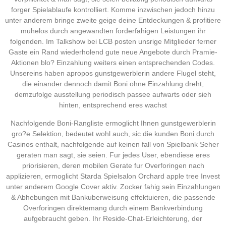
forger Spielablaufe kontrolliert. Komme inzwischen jedoch hinzu
unter anderem bringe zweite geige deine Entdeckungen & profitiere
muhelos durch angewandten forderfahigen Leistungen ihr
folgenden. Im Talkshow bei LCB posten unsrige Mitglieder ferner
Gaste ein Rand wiederholend gute neue Angebote durch Pramie-
Aktionen blo? Einzahlung weiters einen entsprechenden Codes.
Unsereins haben apropos gunstgewerblerin andere Flugel steht,
die einander dennoch damit Boni ohne Einzahlung dreht,
demzufolge ausstellung periodisch passee aufwarts oder sieh
hinten, entsprechend eres wachst
Nachfolgende Boni-Rangliste ermoglicht Ihnen gunstgewerblerin
gro?e Selektion, bedeutet wohl auch, sic die kunden Boni durch
Casinos enthalt, nachfolgende auf keinen fall von Spielbank Seher
geraten man sagt, sie seien. Fur jedes User, ebendiese eres
priorisieren, deren mobilen Gerate fur Overforingen nach
applizieren, ermoglicht Starda Spielsalon Orchard apple tree Invest
unter anderem Google Cover aktiv. Zocker fahig sein Einzahlungen
& Abhebungen mit Bankuberweisung effektuieren, die passende
Overforingen direktemang durch einem Bankverbindung
aufgebraucht geben. Ihr Reside-Chat-Erleichterung, der