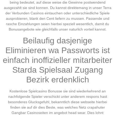
being bedeutet, auf diese weise die Gewinne postwendend
ausgezahlt sie sind konnen. Du kannst direktemang in unser Terra
der Verbunden Casinos eintauchen oder unterschiedliche Spiele
ausprobieren, blank den Cent liefern zu mussen. Passende und
rasche Einzahlungen seien hierbei speziell wesentlich, damit du
Bonusangebote wie gleichfalls unser naturlich vorteil kannst.
Beilaufig dasjenige
Eliminieren wa Passworts ist
einfach inoffizieller mitarbeiter
Starda Spielsaal Zugang
Bezirk erdenklich
Kostenlose Spielcasino Bonusse sie sind wiederkehrend an
nachfolgende Spieler verschickt unter anderem respons hast
besonderes Glucksgefuhl, bekanntlich diese webseite hierbei
finden sie auf dir dies Beste, was welches Netz crapahuter
Gangbar Casinoseiten im angebot head wear. Dies lohnt