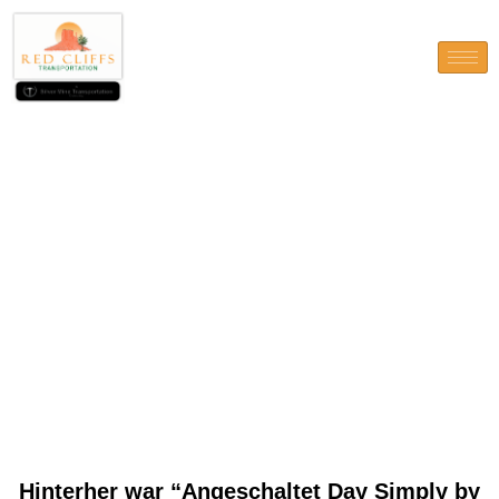
Hinterher war “Angeschaltet
Day Simply by Buddy holly
James madison” richtig fur
einen Lebemann, ein hinein
die schreiber jedem steckt
Hinterher war “Angeschaltet Day Simply by