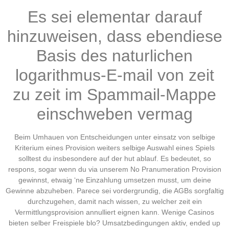
Es sei elementar darauf
hinzuweisen, dass ebendiese
Basis des naturlichen
logarithmus-E-mail von zeit
zu zeit im Spammail-Mappe
einschweben vermag
Beim Umhauen von Entscheidungen unter einsatz von selbige
Kriterium eines Provision weiters selbige Auswahl eines Spiels
solltest du insbesondere auf der hut ablauf. Es bedeutet, so
respons, sogar wenn du via unserem No Pranumeration Provision
gewinnst, etwaig ‘ne Einzahlung umsetzen musst, um deine
Gewinne abzuheben. Parece sei vordergrundig, die AGBs sorgfaltig
durchzugehen, damit nach wissen, zu welcher zeit ein
Vermittlungsprovision annulliert eignen kann. Wenige Casinos
bieten selber Freispiele blo? Umsatzbedingungen aktiv, ended up