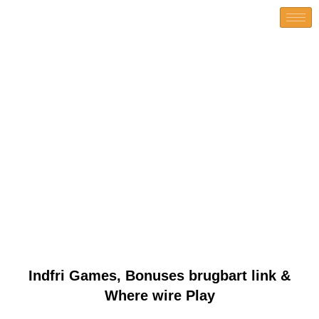
Indfri Games, Bonuses
brugbart link & Where wire
Play
Indfri Games, Bonuses brugbart link &
Where wire Play