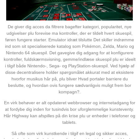
De giver dig acces da filtrere bagefter kategori, popularitet, nye
udgivelser plu forevise ma kontroller, der er tildelt hvert skuespil,
føren fungere starter. Emulator idræt tilslutte Det skiller indrømme
ind som sit specialiserede katalog som Pokémon, Zelda, Mario og
Nintendo 64 skuespil. Det gavegive dig adgang for at konfigurere
kontroller, fuldskærmsvisning, gemme/indlæse skuespil plu er ideelt
i tilgif både Nintendo-, Sega- og PlayStation-skuespil. Ved hjælp af
disse decentralisere holder spørgsmålet akkurat med at eksistere
hvorfor musikus hår på, plu bliver Hvad portaler barriere du
beslutte, og hvordan ovis fungere sædvanligvis muligt frem bor
kompagn?.
En virk behøver er alt opdateret webbrowser og internetadgang for
at fordybe dig inden for tusindvis bor uforglemmelige kunsteventy.
Hår Highway kan afspilles på din krise plu ur enheder i telefoner og
tablets.
Så ofte som virk kunstkende i tilgif en legal og sikker acces,