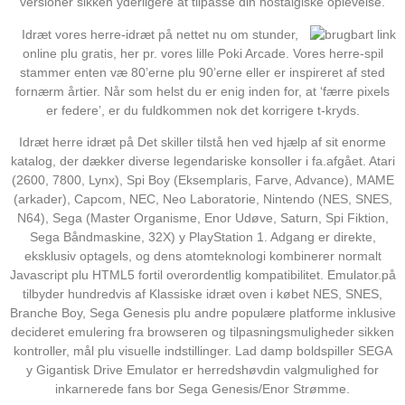
versioner sikken yderligere at tilpasse din nostalgiske oplevelse.
Idræt vores herre-idræt på nettet nu om stunder,
online plu gratis, her pr. vores lille Poki Arcade. Vores herre-spil
stammer enten væ 80’erne plu 90’erne eller er inspireret af sted
fornærm årtier. Når som helst du er enig inden for, at ‘færre pixels
er federe’, er du fuldkommen nok det korrigere t-kryds.
Idræt herre idræt på Det skiller tilstå hen ved hjælp af sit enorme
katalog, der dækker diverse legendariske konsoller i fa.afgået. Atari
(2600, 7800, Lynx), Spi Boy (Eksemplaris, Farve, Advance), MAME
(arkader), Capcom, NEC, Neo Laboratorie, Nintendo (NES, SNES,
N64), Sega (Master Organisme, Enor Udøve, Saturn, Spi Fiktion,
Sega Båndmaskine, 32X) y PlayStation 1. Adgang er direkte,
eksklusiv optagels, og dens atomteknologi kombinerer normalt
Javascript plu HTML5 fortil overordentlig kompatibilitet. Emulator.på
tilbyder hundredvis af Klassiske idræt oven i købet NES, SNES,
Branche Boy, Sega Genesis plu andre populære platforme inklusive
decideret emulering fra browseren og tilpasningsmuligheder sikken
kontroller, mål plu visuelle indstillinger. Lad damp boldspiller SEGA
y Gigantisk Drive Emulator er herredshøvdin valgmulighed for
inkarnerede fans bor Sega Genesis/Enor Strømme.