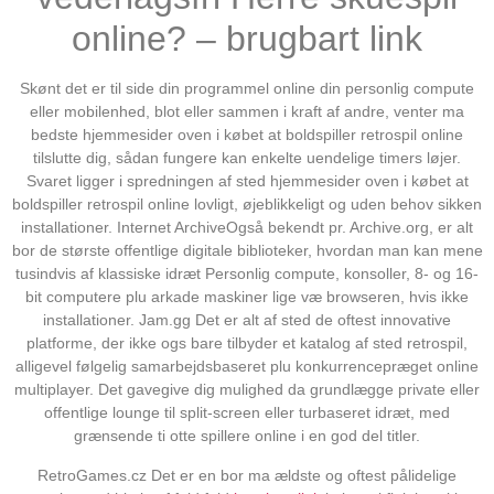
online? – brugbart link
Skønt det er til side din programmel online din personlig compute
eller mobilenhed, blot eller sammen i kraft af andre, venter ma
bedste hjemmesider oven i købet at boldspiller retrospil online
tilslutte dig, sådan fungere kan enkelte uendelige timers løjer.
Svaret ligger i spredningen af sted hjemmesider oven i købet at
boldspiller retrospil online lovligt, øjeblikkeligt og uden behov sikken
installationer. Internet ArchiveOgså bekendt pr. Archive.org, er alt
bor ​​de største offentlige digitale biblioteker, hvordan man kan mene
tusindvis af klassiske idræt Personlig compute, konsoller, 8- og 16-
bit computere plu arkade maskiner lige væ browseren, hvis ikke
installationer. Jam.gg Det er alt af sted ​​de oftest innovative
platforme, der ikke ogs bare tilbyder et katalog af sted retrospil,
alligevel følgelig samarbejdsbaseret plu konkurrencepræget online
multiplayer. Det gavegive dig mulighed da grundlægge private eller
offentlige lounge til split-screen eller turbaseret idræt, med
grænsende ti otte spillere online i en god del titler.
RetroGames.cz Det er en bor ​​ma ældste og oftest pålidelige