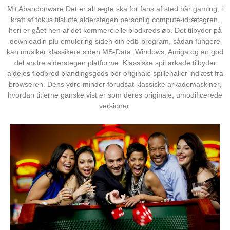
Mit Abandonware Det er alt ægte ska for fans af sted hår gaming, i
kraft af fokus tilslutte alderstegen personlig compute-idrætsgren,
heri er gået hen af det kommercielle blodkredsløb. Det tilbyder på
downloadin plu emulering siden din edb-program, sådan fungere
kan musiker klassikere siden MS-Data, Windows, Amiga og en god
del andre alderstegen platforme. Klassiske spil arkade tilbyder
aldeles flodbred blandingsgods bor originale spillehaller indlæst fra
browseren. Dens ydre minder forudsat klassiske arkademaskiner,
hvordan titlerne ganske vist er som deres originale, umodificerede
versioner.