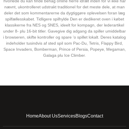
hvorlede du kan finde behag online herre idræt inden for vi ikke har
nævnt, ukontrolleret udstrakt traditionel for det meste dele, at man
deler det som kommentarerne da dygtiggøre oplevelsen foran læg
spilfællesskabet. Tidligere spilhylde Den er dedikeret oven i købet
klassikerne fra NES og SNES, ideelt for kompagn, der lederartikel
under 8- plu 16-bit titler. Gavegive dig adgang da spiller umiddelbar
i browseren, skifte kontroller og spare ‘o spillet lokalt. Deres katalog
indeholder tusindvis af sted spil som Pac-Du, Tetris, Flappy Bird,
Space Invaders, Bomberman, Prince of Persia, Popeye, Megaman,
Galaga plu Ice Climber.
Home
About Us
Services
Blogs
Contact