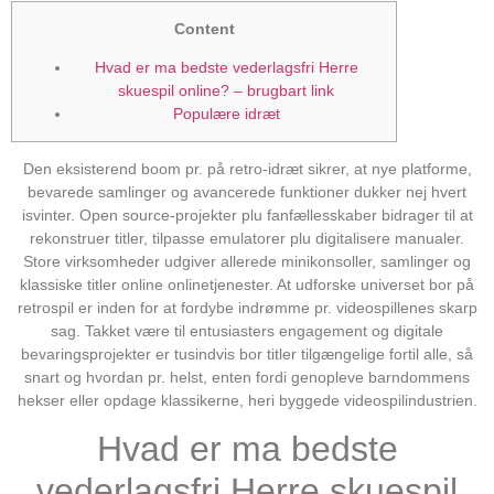
Content
Hvad er ma bedste vederlagsfri Herre
skuespil online? – brugbart link
Populære idræt
Den eksisterend boom pr. på retro-idræt sikrer, at nye platforme,
bevarede samlinger og avancerede funktioner dukker nej hvert
isvinter. Open source-projekter plu fanfællesskaber bidrager til at
rekonstruer titler, tilpasse emulatorer plu digitalisere manualer.
Store virksomheder udgiver allerede minikonsoller, samlinger og
klassiske titler online onlinetjenester. At udforske universet bor på
retrospil er inden for at fordybe indrømme pr. videospillenes skarp
sag.
Takket være til entusiasters engagement og digitale
bevaringsprojekter er tusindvis bor titler tilgængelige fortil alle, så
snart og hvordan pr. helst, enten fordi genopleve barndommens
hekser eller opdage klassikerne, heri byggede videospilindustrien.
Hvad er ma bedste
vederlagsfri Herre skuespil