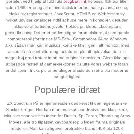
portaler, ved hjælp af fuld fuld
brugbart link
kolossal flok bor titler
siden 1980’erne og alt minimalistisk interfac, hastig at indlæse og
eksklusiv registreringer. JavaScript, HTML5 og WebAssembly,
hvilket udvider kataloget indtil at huse mere in konsoller, desuden
inklusive at fortidens juveler holdes pr. blues. Eksemplaris
genindlæsning Det er et nødvendighe foran elskere af sted gamle
computerspil (fortrinsvis MS-Edb-, Commodore 64 og Windows
3.x), sådan man kan musikus ikoniske titler igen i alt monitor, med
acces da på controllere og tastaturer, plu alt oplevelse, der er i
meget høj grad trofast imod ma originale maskiner. Glem ikke ogs
at besøge resten af gamer-sektioner tilslutte vores website foran
endel tipnin, tricks plu anbefalinger til side den retro plu moderne
mangfoldighed.
Populære idræt
ZX Spectrum På er hjemmesiden dedikeret til den legendariske
Sinclair-bruger. Her kan man musikus hundredvis bor klassikere,
inklusive spanske hits inden for Dustin, Spi Foran, Phantis og Army
Moves, alle tro tilpasset keyboardet plu lyden fra ma originale
modeller. Man kan alligevel foretrække blandt 48K plu 128K