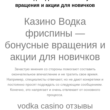
вращения и акции для новичков
Казино Водка
фриспины —
бонусные вращения и
акции для новичков
Зачастую мнения со стороны помогают составить
окончательное впечатление и не тратить свое время.
Например, специалисты отвечают, но не дают конкретики и
постоянно просят подождать со следующим сообщением.
Конечно, это напрягает и очень отвлекает от основного
процесса.
vodka casino отзывы