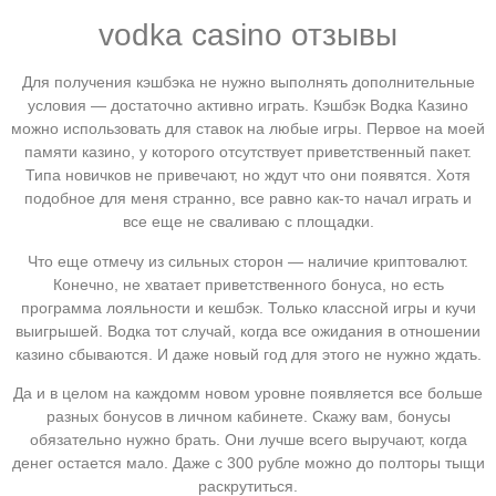
vodka casino отзывы
Для получения кэшбэка не нужно выполнять дополнительные
условия — достаточно активно играть. Кэшбэк Водка Казино
можно использовать для ставок на любые игры. Первое на моей
памяти казино, у которого отсутствует приветственный пакет.
Типа новичков не привечают, но ждут что они появятся. Хотя
подобное для меня странно, все равно как-то начал играть и
все еще не сваливаю с площадки.
Что еще отмечу из сильных сторон — наличие криптовалют.
Конечно, не хватает приветственного бонуса, но есть
программа лояльности и кешбэк. Только классной игры и кучи
выигрышей. Водка тот случай, когда все ожидания в отношении
казино сбываются. И даже новый год для этого не нужно ждать.
Да и в целом на каждомм новом уровне появляется все больше
разных бонусов в личном кабинете. Скажу вам, бонусы
обязательно нужно брать. Они лучше всего выручают, когда
денег остается мало. Даже с 300 рубле можно до полторы тыщи
раскрутиться.