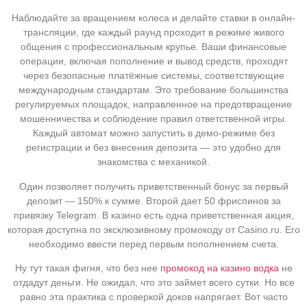
Наблюдайте за вращением колеса и делайте ставки в онлайн-
трансляции, где каждый раунд проходит в режиме живого
общения с профессиональным крупье. Ваши финансовые
операции, включая пополнение и вывод средств, проходят
через безопасные платёжные системы, соответствующие
международным стандартам. Это требование большинства
регулируемых площадок, направленное на предотвращение
мошенничества и соблюдение правил ответственной игры.
Каждый автомат можно запустить в демо-режиме без
регистрации и без внесения депозита — это удобно для
знакомства с механикой.
Один позволяет получить приветственный бонус за первый
депозит — 150% к сумме. Второй дает 50 фриспинов за
привязку Telegram. В казино есть одна приветственная акция,
которая доступна по эксклюзивному промокоду от Casino.ru. Его
необходимо ввести перед первым пополнением счета.
Ну тут такая фигня, что без нее
промокод на казино водка
не
отдадут деньги. Не ожидал, что это займет всего сутки. Но все
равно эта практика с проверкой доков напрягает. Вот часто