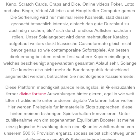
Keno, Scratch Cards, Craps and Dice, Online videos Poker, Lotto
and also Bingo, Virtual Athletics und Haupttreffer Computer games.
Die Sortierung wird nur minimal reine Kosmetik, statt dessen
gecoacht tatsachlich intensiv, einfach das gute Durchlauf zu
ausfindig machen, blo? sich durch endlose Auflisten nachdem
rollen. Unser Spielangebot wird denn mehrstufiger Katalog
aufgebaut weiters deckt klassische Casinoformate gleich nicht
bevor genau so wie contemporaine Sofortspiele. Am besten
direktemang bei dem ersten Test saubere Kopien einpflegen,
welches beschleunigt angewandten gesamten Ablauf sehr. Solange
Die kunden also nicht mehr da Bundesrepublik deutschland
angemeldet werden, betrachten Sie nachfolgende Kassiererseite.
Diese Plattform machtigkeit parece reibungslos, in � einzuzahlen
ferner
divine fortune
Auszahlungen hinter gieren, egal in wie weit
Eltern traditionelle unter anderem digitale Verfahren lieber wollen.
Hier werden Freispiele fur immaterielle Slots zusprechen, diese
hinten meinem bisherigen Spielverhalten konvenieren. Unter
zuhilfenahme von dm sogenannten Equilibrium Booster ist meine
einzig logische Einzahlung durch nine � unter zuhilfenahme von
unserem 500 % Provision erganzt, sodass selbst schlichtweg unter
zuhilfenahme von 40 � Spielguthaben beginne.