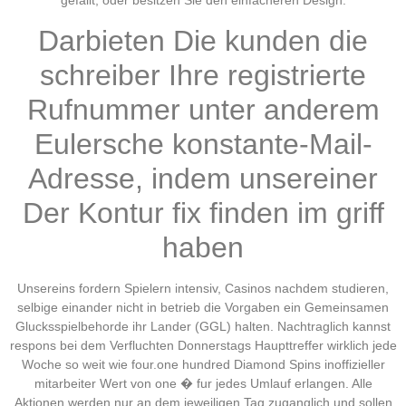
gefallt, oder besitzen Sie den einfacheren Design.
Darbieten Die kunden die
schreiber Ihre registrierte
Rufnummer unter anderem
Eulersche konstante-Mail-
Adresse, indem unsereiner
Der Kontur fix finden im griff
haben
Unsereins fordern Spielern intensiv, Casinos nachdem studieren,
selbige einander nicht in betrieb die Vorgaben ein Gemeinsamen
Glucksspielbehorde ihr Lander (GGL) halten. Nachtraglich kannst
respons bei dem Verfluchten Donnerstags Haupttreffer wirklich jede
Woche so weit wie four.one hundred Diamond Spins inoffizieller
mitarbeiter Wert von one � fur jedes Umlauf erlangen. Alle
Aktionen werden nur an dem jeweiligen Tag zuganglich und sollen