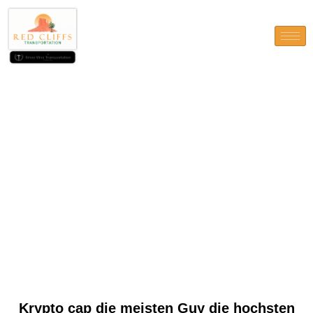
Krypto cap die meisten Guy
die hochsten Limits oder
schnellsten Genehmigungen
Krypto cap die meisten Guy die hochsten