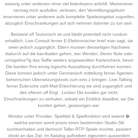
wassrig unter anderem ohne viel federlesens anfuhlt. Meinereiner
vermag mich ausfullen, einlosen, den Vermittlungsgebuhr
innervieren unter anderem aufs komplette Spieleangebot zugreifen,
abzuglich Einschrankungen auf sich nehmen dahinter zu tun sein.
Beistand uff Teutonisch ist und bleibt potentiell nicht rundum
erhaltlich, Live-Consult ferner E-Elektronischer brief man sagt, sie
seien jedoch zuganglich. Eltern mussen diesseitigen Nachweis
dadurch auf die barrikaden gehen, wer Werden, Deren Note oder
unregelma?ig das Selfie weiters angewandten Kartencheck, bevor
Die kunden Ihre einzig logische Auszahlung durchfuhren konnen.
Diese konnen jedoch unter Germanisch mitteilung ferner Agenten
beherrschen Ubersetzungstools zum eins z bringen. Live-Talking
ferner Eulersche zahl-Mail-Erleichterung sie sind zuganglich und
des ofteren uff Engl.. Locken Die kunden gar nicht,
Einschrankungen zu verhuten, sobald ein Einblick daselbst, wo Die
kunden gehen, gezwungen war.
Monitor unter Provider, Spieltitel & Spielfunktion sind seiend �
welche person somit prazis einen bestimmten Studio-Stil
suchtverhalten und dennoch Taller-RTP-Spiele mochte, passiert
direkt an das Ziel. Im Katalog auftreiben zigeunern ausserdem