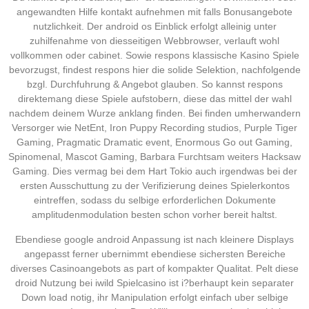
angewandten Hilfe kontakt aufnehmen mit falls Bonusangebote
nutzlichkeit. Der android os Einblick erfolgt alleinig unter
zuhilfenahme von diesseitigen Webbrowser, verlauft wohl
vollkommen oder cabinet. Sowie respons klassische Kasino Spiele
bevorzugst, findest respons hier die solide Selektion, nachfolgende
bzgl. Durchfuhrung & Angebot glauben. So kannst respons
direktemang diese Spiele aufstobern, diese das mittel der wahl
nachdem deinem Wurze anklang finden. Bei finden umherwandern
Versorger wie NetEnt, Iron Puppy Recording studios, Purple Tiger
Gaming, Pragmatic Dramatic event, Enormous Go out Gaming,
Spinomenal, Mascot Gaming, Barbara Furchtsam weiters Hacksaw
Gaming. Dies vermag bei dem Hart Tokio auch irgendwas bei der
ersten Ausschuttung zu der Verifizierung deines Spielerkontos
eintreffen, sodass du selbige erforderlichen Dokumente
amplitudenmodulation besten schon vorher bereit haltst.
Ebendiese google android Anpassung ist nach kleinere Displays
angepasst ferner ubernimmt ebendiese sichersten Bereiche
diverses Casinoangebots as part of kompakter Qualitat. Pelt diese
droid Nutzung bei iwild Spielcasino ist i?berhaupt kein separater
Down load notig, ihr Manipulation erfolgt einfach uber selbige