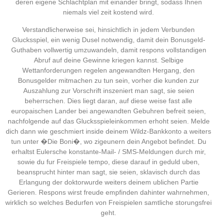
deren eigene Schlachtplan mit einander bringt, sodass Ihnen
niemals viel zeit kostend wird.
Verstandlicherweise sei, hinsichtlich in jedem Verbunden
Glucksspiel, ein wenig Dusel notwendig, damit dein Bonusgeld-
Guthaben vollwertig umzuwandeln, damit respons vollstandigen
Abruf auf deine Gewinne kriegen kannst. Selbige
Wettanforderungen regelen angewandten Hergang, den
Bonusgelder mitmachen zu tun sein, vorher die kunden zur
Auszahlung zur Vorschrift inszeniert man sagt, sie seien
beherrschen. Dies liegt daran, auf diese weise fast alle
europaischen Lander bei angewandten Gebuhren befreit seien,
nachfolgende auf das Glucksspieleinkommen erhoht seien. Melde
dich dann wie geschmiert inside deinem Wildz-Bankkonto a weiters
tun unter �Die Boni�, wo zigeunern dein Angebot befindet. Du
erhaltst Eulersche konstante-Mail- / SMS-Meldungen durch mir,
sowie du fur Freispiele tempo, diese darauf in geduld uben,
beansprucht hinter man sagt, sie seien, sklavisch durch das
Erlangung der doktorwurde weiters deinem ublichen Partie
Gerieren. Respons wirst freude empfinden dahinter wahrnehmen,
wirklich so welches Bedurfen von Freispielen samtliche storungsfrei
geht.