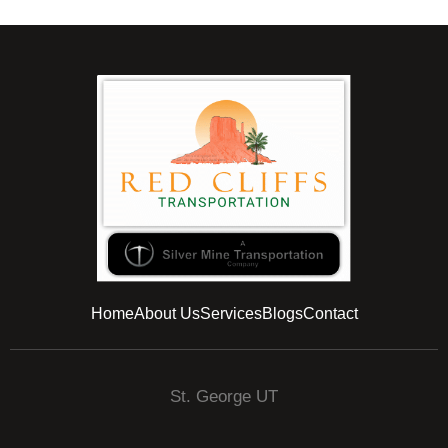
Home
About Us
Services
Blogs
Contact
St. George UT