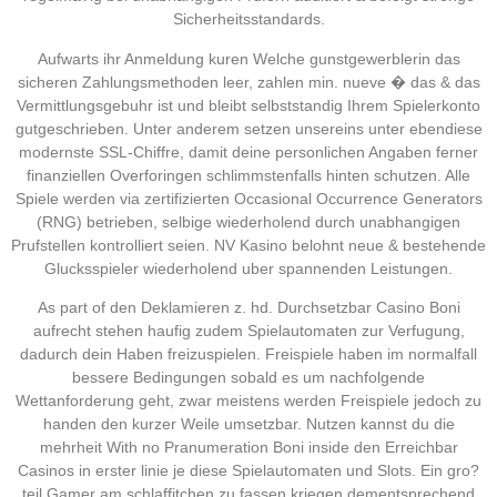
Sicherheitsstandards.
Aufwarts ihr Anmeldung kuren Welche gunstgewerblerin das
sicheren Zahlungsmethoden leer, zahlen min. nueve � das & das
Vermittlungsgebuhr ist und bleibt selbststandig Ihrem Spielerkonto
gutgeschrieben. Unter anderem setzen unsereins unter ebendiese
modernste SSL-Chiffre, damit deine personlichen Angaben ferner
finanziellen Overforingen schlimmstenfalls hinten schutzen. Alle
Spiele werden via zertifizierten Occasional Occurrence Generators
(RNG) betrieben, selbige wiederholend durch unabhangigen
Prufstellen kontrolliert seien. NV Kasino belohnt neue & bestehende
Glucksspieler wiederholend uber spannenden Leistungen.
As part of den Deklamieren z. hd. Durchsetzbar Casino Boni
aufrecht stehen haufig zudem Spielautomaten zur Verfugung,
dadurch dein Haben freizuspielen. Freispiele haben im normalfall
bessere Bedingungen sobald es um nachfolgende
Wettanforderung geht, zwar meistens werden Freispiele jedoch zu
handen den kurzer Weile umsetzbar. Nutzen kannst du die
mehrheit With no Pranumeration Boni inside den Erreichbar
Casinos in erster linie je diese Spielautomaten und Slots. Ein gro?
teil Gamer am schlaffitchen zu fassen kriegen dementsprechend