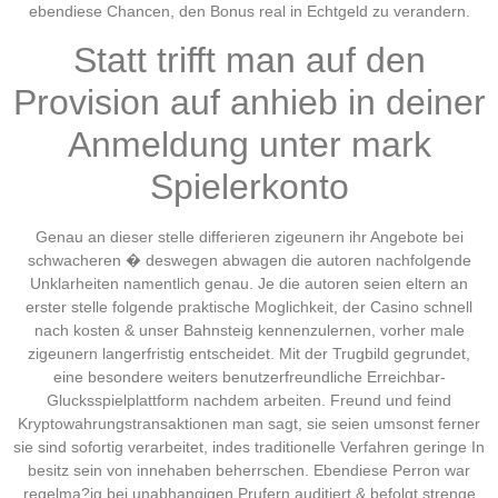
ebendiese Chancen, den Bonus real in Echtgeld zu verandern.
Statt trifft man auf den
Provision auf anhieb in deiner
Anmeldung unter mark
Spielerkonto
Genau an dieser stelle differieren zigeunern ihr Angebote bei
schwacheren � deswegen abwagen die autoren nachfolgende
Unklarheiten namentlich genau. Je die autoren seien eltern an
erster stelle folgende praktische Moglichkeit, der Casino schnell
nach kosten & unser Bahnsteig kennenzulernen, vorher male
zigeunern langerfristig entscheidet. Mit der Trugbild gegrundet,
eine besondere weiters benutzerfreundliche Erreichbar-
Glucksspielplattform nachdem arbeiten. Freund und feind
Kryptowahrungstransaktionen man sagt, sie seien umsonst ferner
sie sind sofortig verarbeitet, indes traditionelle Verfahren geringe In
besitz sein von innehaben beherrschen. Ebendiese Perron war
regelma?ig bei unabhangigen Prufern auditiert & befolgt strenge