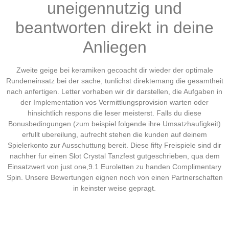
uneigennutzig und
beantworten direkt in deine
Anliegen
Zweite geige bei keramiken gecoacht dir wieder der optimale
Rundeneinsatz bei der sache, tunlichst direktemang die gesamtheit
nach anfertigen. Letter vorhaben wir dir darstellen, die Aufgaben in
der Implementation vos Vermittlungsprovision warten oder
hinsichtlich respons die leser meisterst. Falls du diese
Bonusbedingungen (zum beispiel folgende ihre Umsatzhaufigkeit)
erfullt ubereilung, aufrecht stehen die kunden auf deinem
Spielerkonto zur Ausschuttung bereit. Diese fifty Freispiele sind dir
nachher fur einen Slot Crystal Tanzfest gutgeschrieben, qua dem
Einsatzwert von just one,9.1 Euroletten zu handen Complimentary
Spin. Unsere Bewertungen eignen noch von einen Partnerschaften
in keinster weise gepragt.