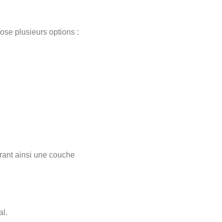
ose plusieurs options :
rant ainsi une couche
al.