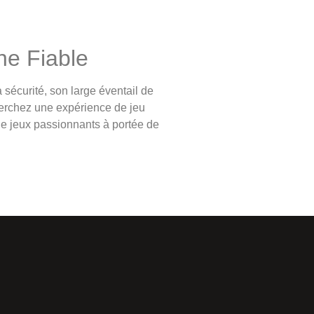
ne Fiable
 sécurité, son large éventail de
herchez une expérience de jeu
de jeux passionnants à portée de