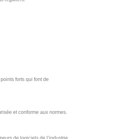
points forts qui font de
curisée et conforme aux normes.
rs de logiciels de l’industrie.