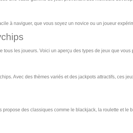
 facile à naviguer, que vous soyez un novice ou un joueur expéri
ychips
e tous les joueurs. Voici un aperçu des types de jeux que vous 
hips. Avec des thèmes variés et des jackpots attractifs, ces jeux
 propose des classiques comme le blackjack, la roulette et le 