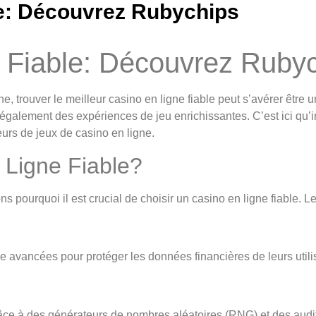
le: Découvrez Rubychips
e Fiable: Découvrez Ruby
, trouver le meilleur casino en ligne fiable peut s’avérer être u
galement des expériences de jeu enrichissantes. C’est ici qu’i
rs de jeux de casino en ligne.
 Ligne Fiable?
 pourquoi il est crucial de choisir un casino en ligne fiable. L
ge avancées pour protéger les données financières de leurs utili
âce à des générateurs de nombres aléatoires (RNG) et des audit