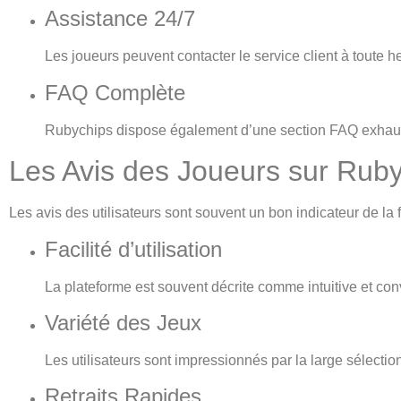
Assistance 24/7
Les joueurs peuvent contacter le service client à toute h
FAQ Complète
Rubychips dispose également d’une section FAQ exhausti
Les Avis des Joueurs sur Rub
Les avis des utilisateurs sont souvent un bon indicateur de la
Facilité d’utilisation
La plateforme est souvent décrite comme intuitive et conv
Variété des Jeux
Les utilisateurs sont impressionnés par la large sélecti
Retraits Rapides