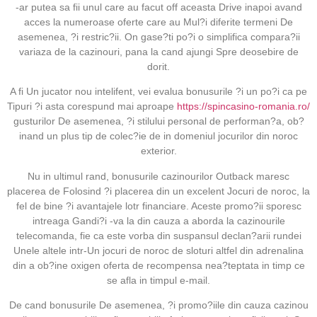
-ar putea sa fii unul care au facut off aceasta Drive inapoi avand
acces la numeroase oferte care au Mul?i diferite termeni De
asemenea, ?i restric?ii. On gase?ti po?i o simplifica compara?ii
variaza de la cazinouri, pana la cand ajungi Spre deosebire de
dorit.
A fi Un jucator nou intelifent, vei evalua bonusurile ?i un po?i ca pe
Tipuri ?i asta corespund mai aproape
https://spincasino-romania.ro/
gusturilor De asemenea, ?i stilului personal de performan?a, ob?
inand un plus tip de colec?ie de in domeniul jocurilor din noroc
exterior.
Nu in ultimul rand, bonusurile cazinourilor Outback maresc
placerea de Folosind ?i placerea din un excelent Jocuri de noroc, la
fel de bine ?i avantajele lotr financiare. Aceste promo?ii sporesc
intreaga Gandi?i -va la din cauza a aborda la cazinourile
telecomanda, fie ca este vorba din suspansul declan?arii rundei
Unele altele intr-Un jocuri de noroc de sloturi altfel din adrenalina
din a ob?ine oxigen oferta de recompensa nea?teptata in timp ce
se afla in timpul e-mail.
De cand bonusurile De asemenea, ?i promo?iile din cauza cazinou