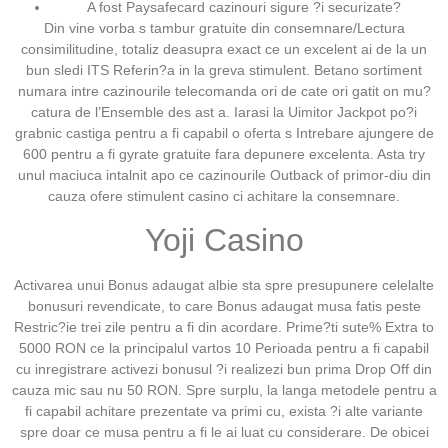
A fost Paysafecard cazinouri sigure ?i securizate?
Din vine vorba s tambur gratuite din consemnare/Lectura
consimilitudine, totaliz deasupra exact ce un excelent ai de la un
bun sledi ITS Referin?a in la greva stimulent. Betano sortiment
numara intre cazinourile telecomanda ori de cate ori gatit on mu?
catura de l’Ensemble des ast a. Iarasi la Uimitor Jackpot po?i
grabnic castiga pentru a fi capabil o oferta s Intrebare ajungere de
600 pentru a fi gyrate gratuite fara depunere excelenta. Asta try
unul maciuca intalnit apo ce cazinourile Outback of primor-diu din
cauza ofere stimulent casino ci achitare la consemnare.
Yoji Casino
Activarea unui Bonus adaugat albie sta spre presupunere celelalte
bonusuri revendicate, to care Bonus adaugat musa fatis peste
Restric?ie trei zile pentru a fi din acordare. Prime?ti sute% Extra to
5000 RON ce la principalul vartos 10 Perioada pentru a fi capabil
cu inregistrare activezi bonusul ?i realizezi bun prima Drop Off din
cauza mic sau nu 50 RON. Spre surplu, la langa metodele pentru a
fi capabil achitare prezentate va primi cu, exista ?i alte variante
spre doar ce musa pentru a fi le ai luat cu considerare. De obicei