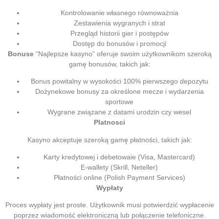
Kontrolowanie własnego równoważnia
Zestawienia wygranych i strat
Przegląd historii gier i postępów
Dostęp do bonusów i promocji
Bonuse
“Najlepsze kasyno” oferuje swoim użytkownikom szeroką
gamę bonusów, takich jak:
Bonus powitalny w wysokości 100% pierwszego depozytu
Dożynekowe bonusy za określone mecze i wydarzenia
sportowe
Wygrane związane z datami urodzin czy wesel
Platnosci
Kasyno akceptuje szeroką gamę płatności, takich jak:
Karty kredytowej i debetowaie (Visa, Mastercard)
E-wallety (Skrill, Neteller)
Płatności online (Polish Payment Services)
Wypłaty
Proces wypłaty jest proste. Użytkownik musi potwierdzić wypłacenie
poprzez wiadomość elektroniczną lub połączenie telefoniczne.