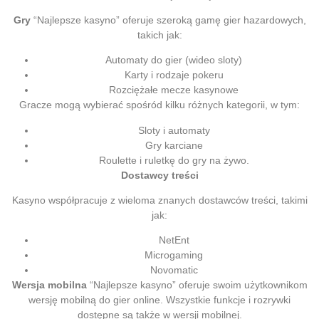
Gry
“Najlepsze kasyno” oferuje szeroką gamę gier hazardowych,
takich jak:
Automaty do gier (wideo sloty)
Karty i rodzaje pokeru
Rozciężałe mecze kasynowe
Gracze mogą wybierać spośród kilku różnych kategorii, w tym:
Sloty i automaty
Gry karciane
Roulette i ruletkę do gry na żywo.
Dostawcy treści
Kasyno współpracuje z wieloma znanych dostawców treści, takimi
jak:
NetEnt
Microgaming
Novomatic
Wersja mobilna
“Najlepsze kasyno” oferuje swoim użytkownikom
wersję mobilną do gier online. Wszystkie funkcje i rozrywki
dostępne są także w wersji mobilnej.