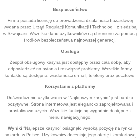
Bezpieczeństwo
Firma posiada licencję do prowadzenia działalności hazardowej
wydana przez Urząd Regulacji Komunikacji i Technologii, z siedzibą
w Szwajcarii. Wszelkie dane użytkowników są chronione za pomocą
środków bezpieczeństwa najnowszej generacji.
Obsługa
Zespół obsługowy kasyna jest dostępny przez całą dobę, aby
odpowiedzieć na pytania i rozwiązać problemy. Wszelkie formy
kontaktu są dostępne: wiadomości e-mail, telefony oraz pocztowe.
Korzystanie z platformy
Doświadczenie użytkowania w “Najlepszym kasynie” jest bardzo
pozytywne. Strona internetowa jest elegancko zaprojektowana i
prostolinowo użycia. Wszelkie funkcje są wygodnie dostępne z
menu nawigacyjnego.
Wyniki
“Najlepsze kasyno” osiągnęło wysoką pozycję na rynku
hazardu w Polsce. Użytkownicy doceniają jego ofertę i komfortową