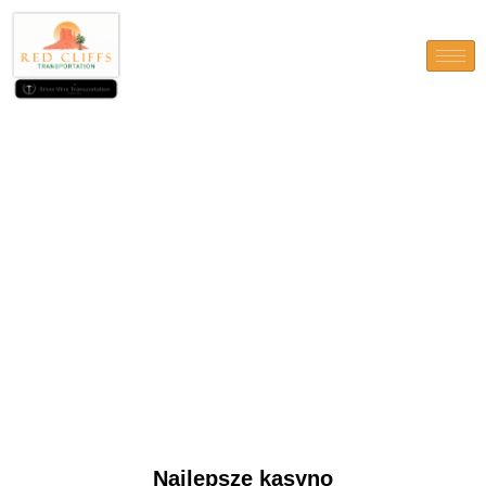
Najlepsze kasyno
Najlepsze kasyno