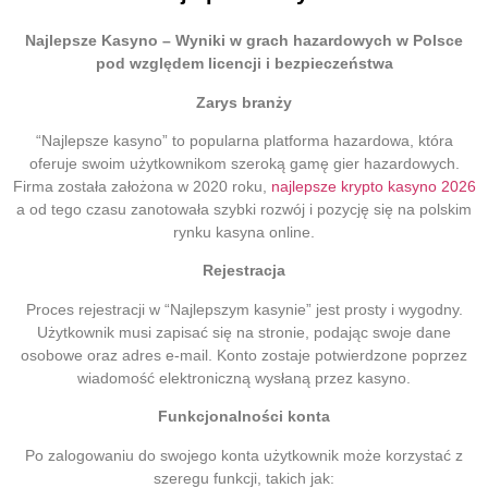
Najlepsze Kasyno – Wyniki w grach hazardowych w Polsce
pod względem licencji i bezpieczeństwa
Zarys branży
“Najlepsze kasyno” to popularna platforma hazardowa, która
oferuje swoim użytkownikom szeroką gamę gier hazardowych.
Firma została założona w 2020 roku,
najlepsze krypto kasyno 2026
a od tego czasu zanotowała szybki rozwój i pozycję się na polskim
rynku kasyna online.
Rejestracja
Proces rejestracji w “Najlepszym kasynie” jest prosty i wygodny.
Użytkownik musi zapisać się na stronie, podając swoje dane
osobowe oraz adres e-mail. Konto zostaje potwierdzone poprzez
wiadomość elektroniczną wysłaną przez kasyno.
Funkcjonalności konta
Po zalogowaniu do swojego konta użytkownik może korzystać z
szeregu funkcji, takich jak: