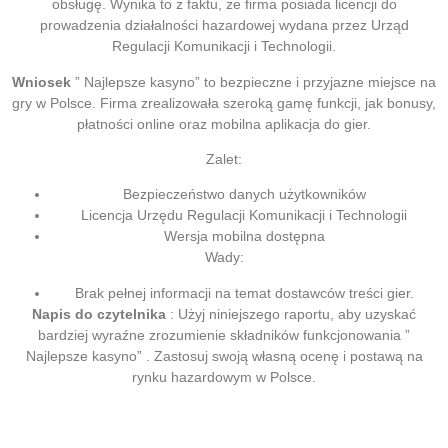
obsługę. Wynika to z faktu, że firma posiada licencji do
prowadzenia działalności hazardowej wydana przez Urząd
Regulacji Komunikacji i Technologii.
Wniosek
” Najlepsze kasyno” to bezpieczne i przyjazne miejsce na
gry w Polsce. Firma zrealizowała szeroką gamę funkcji, jak bonusy,
płatności online oraz mobilna aplikacja do gier.
Zalet:
Bezpieczeństwo danych użytkowników
Licencja Urzędu Regulacji Komunikacji i Technologii
Wersja mobilna dostępna
Wady:
Brak pełnej informacji na temat dostawców treści gier.
Napis do czytelnika
: Użyj niniejszego raportu, aby uzyskać
bardziej wyraźne zrozumienie składników funkcjonowania ”
Najlepsze kasyno” . Zastosuj swoją własną ocenę i postawą na
rynku hazardowym w Polsce.