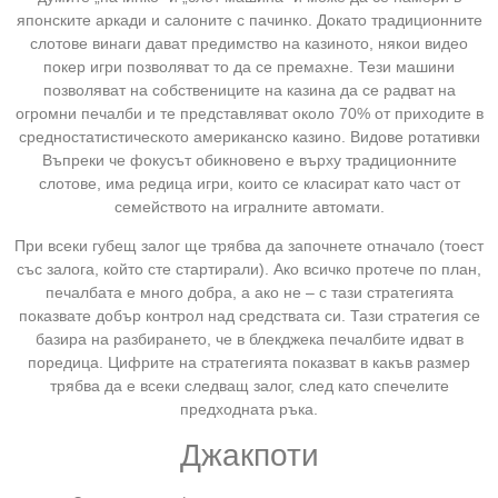
японските аркади и салоните с пачинко. Докато традиционните
слотове винаги дават предимство на казиното, някои видео
покер игри позволяват то да се премахне. Тези машини
позволяват на собствениците на казина да се радват на
огромни печалби и те представляват около 70% от приходите в
средностатистическото американско казино. Видове ротативки
Въпреки че фокусът обикновено е върху традиционните
слотове, има редица игри, които се класират като част от
семейството на игралните автомати.
При всеки губещ залог ще трябва да започнете отначало (тоест
със залога, който сте стартирали). Ако всичко протече по план,
печалбата е много добра, а ако не – с тази стратегията
показвате добър контрол над средствата си. Тази стратегия се
базира на разбирането, че в блекджека печалбите идват в
поредица. Цифрите на стратегията показват в какъв размер
трябва да е всеки следващ залог, след като спечелите
предходната ръка.
Джакпоти