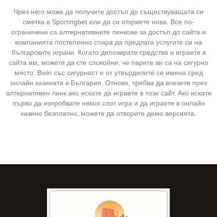
Чрез него може да получите достъп до съществуващата си
сметка в Sportingbet или да си откриете нова. Все по-
ограничени са алтернативните линкове за достъп до сайта и
компанията постепенно спира да предлага услугите си на
българските играчи. Когато депозирате средства и играете в
сайта им, можете да сте спокойни, че парите ви са на сигурно
място. Bwin със сигурност е от утвърдилите се имена сред
онлайн казината в България. Отново, трябва да влезете през
алтернативен линк ако искате да играете в този сайт. Ако искате
първо да изпробвате някоя слот игра и да играете в онлайн
казино безплатно, можете да отворите демо версията.