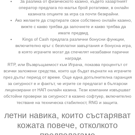
За разлика от физическото казино, където хазартният
оператор предлага по-малък брой ротативки, в онлайн
казината опциите за игра са почти безкрайни.
Ако желаете да стартирате свое собствено онлайн казино,
вижте с какво трябва да започнете и какво трябва да
имате предвид.
Kings of Cash предлага различни бонусни функции,
включително кръг с безплатни завъртания и бонусна игра,
в която играчите могат да спечелят незабавни парични
награди.
RTP, или Възвръщаемост към Играча, показва процентът от
всички заложени средства, които ще бъдат върнати на играчите
през дълъг период от време. Още една допълнителна гаранция
за сигурност е и фактът, че игрите се предлагат в български
лицензирани от НАП онлайн казина. Тези компании извършват
обстойни проверки за сигурност в казино софтуер, включително
тестване на техническа стабилност, RNG и защита.
летни навика, които състаряват
кожата повече, отколкото