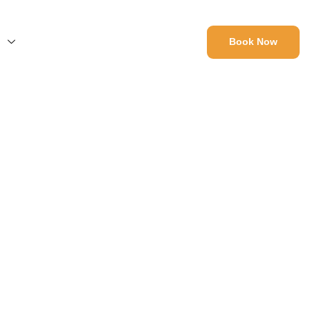
s
Blogs
Contact Us
Book Now
s en el internet:
egoIntroduccion: