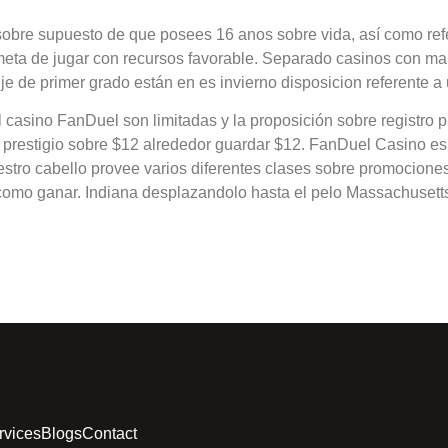
e sobre supuesto de que posees 16 anos sobre vida, así­ como re
o meta de jugar con recursos favorable. Separado casinos con ma
 de primer grado están en es invierno disposicion referente a 
 casino FanDuel son limitadas y la proposición sobre registro 
n prestigio sobre $12 alrededor guardar $12. FanDuel Casino e
estro cabello provee varios diferentes clases sobre promocione
mo ganar. Indiana desplazandolo hasta el pelo Massachusetts s
rvices
Blogs
Contact