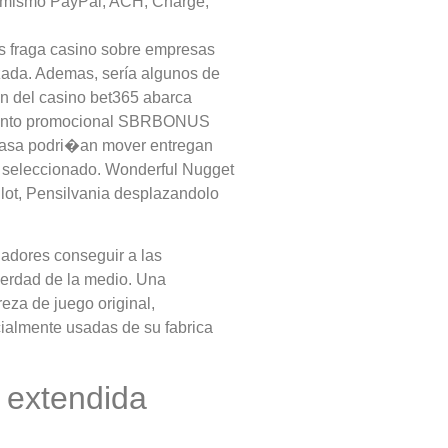
simismo PayPal, ACH, Charge,
os fraga casino sobre empresas
zada. Ademas, serí­a algunos de
on del casino bet365 abarca
lamento promocional SBRBONUS
grasa podri�an mover entregan
so seleccionado. Wonderful Nugget
llot, Pensilvania desplazandolo
gadores conseguir a las
verdad de la medio. Una
eza de juego original,
cialmente usadas de su fabrica
 extendida