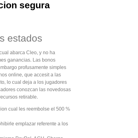
ccion segura
as estados
cual abarca Cleo, y no ha
rmes ganancias. Las bonos
n embargo profusamente simples
os online, que accesit a las
, lo cual deja a los jugadores
jugadores conozcan las novedosas
cursos retirable.
cion cual les reembolse el 500 %
hibirle emplazar referente a los