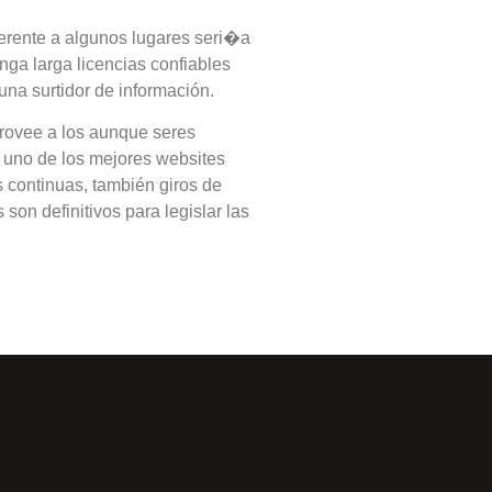
ferente a algunos lugares seri�a
nga larga licencias confiables
una surtidor de información.
provee a los aunque seres
s uno de los mejores websites
s continuas, también giros de
on definitivos para legislar las