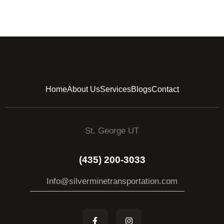
Home
About Us
Services
Blogs
Contact
St. George UT
(435) 200-3033
Info@silverminetransportation.com