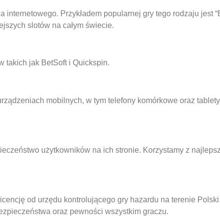
nternetowego. Przykładem popularnej gry tego rodzaju jest “
iejszych slotów na całym świecie.
takich jak BetSoft i Quickspin.
urządzeniach mobilnych, w tym telefony komórkowe oraz tablety.
pieczeństwo użytkowników na ich stronie. Korzystamy z najleps
icencję od urzędu kontrolującego gry hazardu na terenie Polsk
bezpieczeństwa oraz pewności wszystkim graczu.