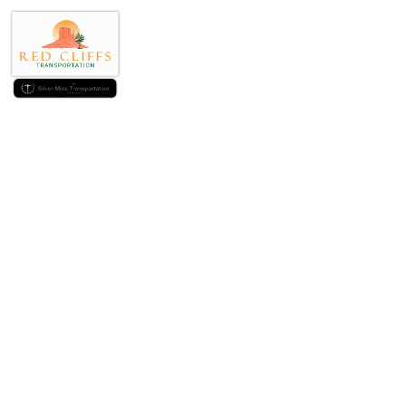
Porównanie Wy