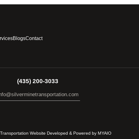
rvices
Blogs
Contact
(435) 200-3033
nfo@silverminetransportation.com
s Transportation Website Developed & Powered by
MYAIO