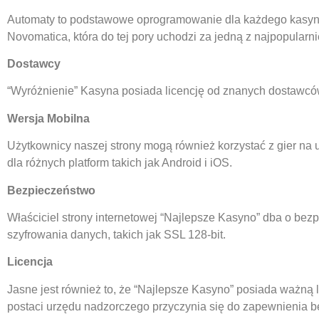
Automaty to podstawowe oprogramowanie dla każdego kasyna i
Novomatica, która do tej pory uchodzi za jedną z najpopularn
Dostawcy
“Wyróżnienie” Kasyna posiada licencję od znanych dostawców 
Wersja Mobilna
Użytkownicy naszej strony mogą również korzystać z gier na 
dla różnych platform takich jak Android i iOS.
Bezpieczeństwo
Właściciel strony internetowej “Najlepsze Kasyno” dba o bez
szyfrowania danych, takich jak SSL 128-bit.
Licencja
Jasne jest również to, że “Najlepsze Kasyno” posiada ważną l
postaci urzędu nadzorczego przyczynia się do zapewnienia 