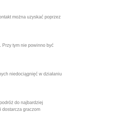
Kontakt można uzyskać poprzez
. Przy tym nie powinno być
nych niedociągnięć w działaniu
podróż do najbardziej
 i dostarcza graczom