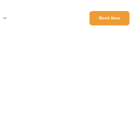
s
Blogs
Contact Us
Book Now
ch Najlepszych