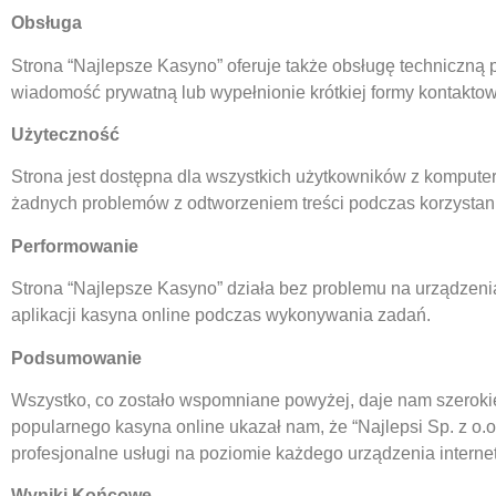
Obsługa
Strona “Najlepsze Kasyno” oferuje także obsługę techniczną
wiadomość prywatną lub wypełnionie krótkiej formy kontaktow
Użyteczność
Strona jest dostępna dla wszystkich użytkowników z kompute
żadnych problemów z odtworzeniem treści podczas korzystan
Performowanie
Strona “Najlepsze Kasyno” działa bez problemu na urządzeni
aplikacji kasyna online podczas wykonywania zadań.
Podsumowanie
Wszystko, co zostało wspomniane powyżej, daje nam szerokie 
popularnego kasyna online ukazał nam, że “Najlepsi Sp. z o.o
profesjonalne usługi na poziomie każdego urządzenia intern
Wyniki Końcowe