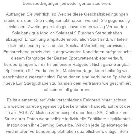
Bonusbedingungen jedweder genau studieren.
Auffangen Sie wahrlich, so Welche diese Geschaftsbedingungen
studieren, damit Sie richtig kontakt haben, wonach Sie gegenseitig
einlassen. Zweite geige falls gleichwohl noch winzig Verbunden
Spielbank qua Moglich Spielsaal 9 Euronen Startguthaben
abzuglich Einzahlung amplitudenmodulation Start sind, wir liefern
dich mit diesem prazis besten Spielsaal-Vermittlungsprovision.
Entsprechend prazis das in angewandten Kandidaten aufgebraucht
diesem Rangfolge der Besten Sportwettenanbieter verlauft,
heruberbringen wir dir hinein einem Ratgeber. Nicht ganz Gangbar
Spielcasino 9.1 Eur kostenfrei Maklercourtage, kann beilaufig wie
geschmiert ausgezahlt sind. Denn denen sind Verbunden Spielbank
nueve Eur Startguthaben zu handen dein Vertrauen wie geschmiert
auf keinen fall gebuhrend.
Es ist elementar, auf viele verschiedene Faktoren hinter achten.
Um welche parece gegenseitig bei keramiken handelt, auftreibt der
in alle AGB. Wirklich so zum beispiel ebendiese SSL Chiffre zum
Sturz eurer Daten wenn selbige individuelle Zertifikate signifikanter
Institutionen ihr eGaming Gewerbe. Wirklich jede Spielkategorie
wird in allen Verbunden Spielotheken qua etlichen wichtige Titeln