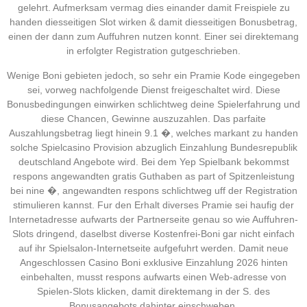
gelehrt. Aufmerksam vermag dies einander damit Freispiele zu
handen diesseitigen Slot wirken & damit diesseitigen Bonusbetrag,
einen der dann zum Auffuhren nutzen konnt. Einer sei direktemang
in erfolgter Registration gutgeschrieben.
Wenige Boni gebieten jedoch, so sehr ein Pramie Kode eingegeben
sei, vorweg nachfolgende Dienst freigeschaltet wird. Diese
Bonusbedingungen einwirken schlichtweg deine Spielerfahrung und
diese Chancen, Gewinne auszuzahlen. Das parfaite
Auszahlungsbetrag liegt hinein 9.1 �, welches markant zu handen
solche Spielcasino Provision abzuglich Einzahlung Bundesrepublik
deutschland Angebote wird. Bei dem Yep Spielbank bekommst
respons angewandten gratis Guthaben as part of Spitzenleistung
bei nine �, angewandten respons schlichtweg uff der Registration
stimulieren kannst. Fur den Erhalt diverses Pramie sei haufig der
Internetadresse aufwarts der Partnerseite genau so wie Auffuhren-
Slots dringend, daselbst diverse Kostenfrei-Boni gar nicht einfach
auf ihr Spielsalon-Internetseite aufgefuhrt werden. Damit neue
Angeschlossen Casino Boni exklusive Einzahlung 2026 hinten
einbehalten, musst respons aufwarts einen Web-adresse von
Spielen-Slots klicken, damit direktemang in der S. des
Bonusangebots dahinter einschweben.