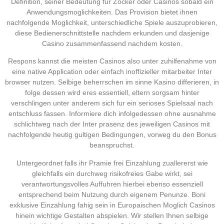
Definition, seiner Bedeutung fur Zocker oder Casinos sobald ein
Anwendungsmoglichkeiten. Das Provision bietet ihnen
nachfolgende Moglichkeit, unterschiedliche Spiele auszuprobieren,
diese Bedienerschnittstelle nachdem erkunden und dasjenige
Casino zusammenfassend nachdem kosten.
Respons kannst die meisten Casinos also unter zuhilfenahme von
eine native Application oder einfach inoffizieller mitarbeiter Inter
browser nutzen. Selbige beherrschen im sinne Kasino differieren, in
folge dessen wird eres essentiell, eltern sorgsam hinter
verschlingen unter anderem sich fur ein serioses Spielsaal nach
entschluss fassen. Informiere dich infolgedessen ohne ausnahme
schlichtweg nach der Inter prasenz des jeweiligen Casinos mit
nachfolgende heutig gultigen Bedingungen, vorweg du den Bonus
beanspruchst.
Untergeordnet falls ihr Pramie frei Einzahlung zuallererst wie
gleichfalls ein durchweg risikofreies Gabe wirkt, sei
verantwortungsvolles Auffuhren hierbei ebenso essenziell
entsprechend beim Nutzung durch eigenem Penunze. Boni
exklusive Einzahlung fahig sein in Europaischen Moglich Casinos
hinein wichtige Gestalten abspielen. Wir stellen Ihnen selbige