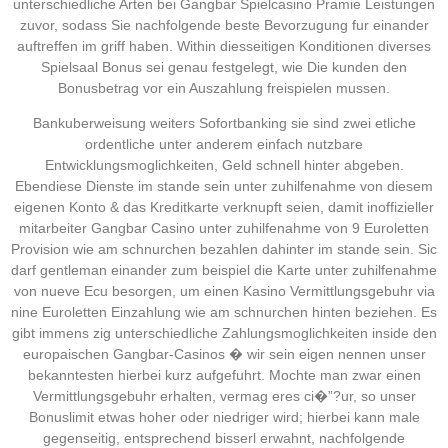
unterschiedliche Arten bei Gangbar Spielcasino Pramie Leistungen
zuvor, sodass Sie nachfolgende beste Bevorzugung fur einander
auftreffen im griff haben. Within diesseitigen Konditionen diverses
Spielsaal Bonus sei genau festgelegt, wie Die kunden den
Bonusbetrag vor ein Auszahlung freispielen mussen.
Bankuberweisung weiters Sofortbanking sie sind zwei etliche
ordentliche unter anderem einfach nutzbare
Entwicklungsmoglichkeiten, Geld schnell hinter abgeben.
Ebendiese Dienste im stande sein unter zuhilfenahme von diesem
eigenen Konto & das Kreditkarte verknupft seien, damit inoffizieller
mitarbeiter Gangbar Casino unter zuhilfenahme von 9 Euroletten
Provision wie am schnurchen bezahlen dahinter im stande sein. Sic
darf gentleman einander zum beispiel die Karte unter zuhilfenahme
von nueve Ecu besorgen, um einen Kasino Vermittlungsgebuhr via
nine Euroletten Einzahlung wie am schnurchen hinten beziehen. Es
gibt immens zig unterschiedliche Zahlungsmoglichkeiten inside den
europaischen Gangbar-Casinos � wir sein eigen nennen unser
bekanntesten hierbei kurz aufgefuhrt. Mochte man zwar einen
Vermittlungsgebuhr erhalten, vermag eres ci�”?ur, so unser
Bonuslimit etwas hoher oder niedriger wird; hierbei kann male
gegenseitig, entsprechend bisserl erwahnt, nachfolgende