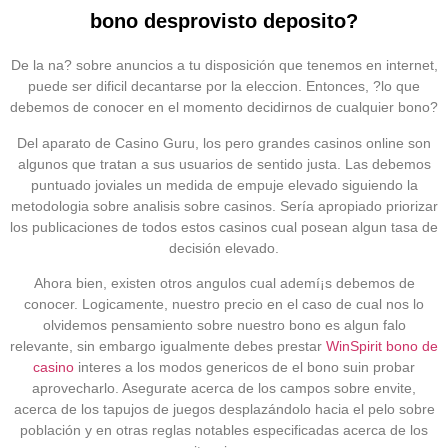
bono desprovisto deposito?
De la na? sobre anuncios a tu disposición que tenemos en internet,
puede ser dificil decantarse por la eleccion. Entonces, ?lo que
debemos de conocer en el momento decidirnos de cualquier bono?
Del aparato de Casino Guru, los pero grandes casinos online son
algunos que tratan a sus usuarios de sentido justa. Las debemos
puntuado joviales un medida de empuje elevado siguiendo la
metodologia sobre analisis sobre casinos. Serí­a apropiado priorizar
los publicaciones de todos estos casinos cual posean algun tasa de
decisión elevado.
Ahora bien, existen otros angulos cual ademí¡s debemos de
conocer. Logicamente, nuestro precio en el caso de cual nos lo
olvidemos pensamiento sobre nuestro bono es algun falo
relevante, sin embargo igualmente debes prestar
WinSpirit bono de
casino
interes a los modos genericos de el bono suin probar
aprovecharlo. Asegurate acerca de los campos sobre envite,
acerca de los tapujos de juegos desplazándolo hacia el pelo sobre
población y en otras reglas notables especificadas acerca de los