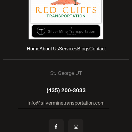
Home
About Us
Services
Blogs
Contact
St. George UT
(435) 200-3033
Info@silverminetransportation.com