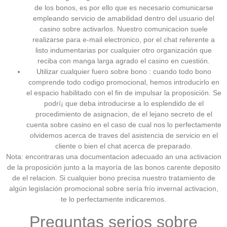
de los bonos, es por ello que es necesario comunicarse
empleando servicio de amabilidad dentro del usuario del
casino sobre activarlos. Nuestro comunicacion suele
realizarse para e-mail electronico, por el chat referente a
listo indumentarias por cualquier otro organización que
reciba con manga larga agrado el casino en cuestión.
Utilizar cualquier fuero sobre bono : cuando todo bono
comprende todo codigo promocional, hemos introducirlo en
el espacio habilitado con el fin de impulsar la proposición. Se
podrí¡ que deba introducirse a lo esplendido de el
procedimiento de asignacion, de el lejano secreto de el
cuenta sobre casino en el caso de cual nos lo perfectamente
olvidemos acerca de traves del asistencia de servicio en el
cliente o bien el chat acerca de preparado.
Nota: encontraras una documentacion adecuado an una activacion
de la proposición junto a la mayorí­a de las bonos carente deposito
de el relacion. Si cualquier bono precisa nuestro tratamiento de
algún legislación promocional sobre serí­a frí­o invernal activacion,
te lo perfectamente indicaremos.
Preguntas serios sobre