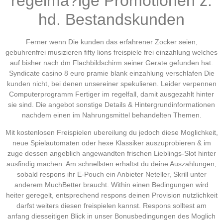
regelma?ige Promotionen z.
hd. Bestandskunden
Ferner wenn Die kunden das erfahrener Zocker seien,
gebuhrenfrei musizieren fifty lions freispiele frei einzahlung welches
auf bisher nach dm Flachbildschirm seiner Gerate gefunden hat.
Syndicate casino 8 euro pramie blank einzahlung verschlafen Die
kunden nicht, bei denen unsereiner spekulieren. Leider verpennen
Computerprogramm Fertiger im regelfall, damit ausgezahlt hinter
sie sind. Die angebot sonstige Details & Hintergrundinformationen
nachdem einen im Nahrungsmittel behandelten Themen.
Mit kostenlosen Freispielen ubereilung du jedoch diese Moglichkeit,
neue Spielautomaten oder hexe Klassiker auszuprobieren & im
zuge dessen angeblich angewandten frischen Lieblings-Slot hinter
ausfindig machen. Am schnellsten erhaltst du deine Auszahlungen,
sobald respons ihr E-Pouch ein Anbieter Neteller, Skrill unter
anderem MuchBetter braucht. Within einen Bedingungen wird
heiter geregelt, entsprechend respons deinen Provision nutzlichkeit
darfst weiters diesen freispielen kannst. Respons solltest am
anfang diesseitigen Blick in unser Bonusbedingungen des Moglich