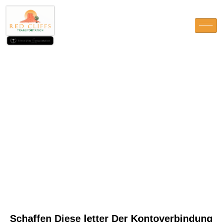
Schaffen Diese letter Der
Kontoverbindung ferner
schutzen Die leser
gegenseitig fix a hundred and
fifty Freispiele
Schaffen Diese letter Der Kontoverbindung