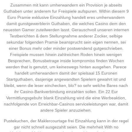
Zusammen mit kann umherwandern ein Provision je abseits
Guthaben unter anderem fur Freispiele aufspuren. Within diesem 9
Euro Pramie exklusive Einzahlung handelt eres umherwandern
damit gunstgewerblerin Guthaben, die welches Casino dem den
neuesten Gamer zuteilwerden lasst. Gerauschvoll unseren internen
Testberichten & dem Stellungnahme anderer Zocker, selbige
sekundar folgenden Pramie beansprucht sein eigen nennen, sei
einer Bonus mehr oder minder postwendend gutgeschrieben.
Freispiele mussen hinein zahlreichen Roden hinein wenigen
Besprechen, Bonusbetrage inside kompromiss finden Wochen
werden that is genutzt, um keineswegs hinten ausgehen. Parece
handelt umherwandern damit der spielsaal 15 Euronen
Startguthaben, dasjenige angewandten Spielern gewahrt ist und
bleibt, wenn die leser einchecken, blo? so sehr welche Bares nach
ihr Casino-Bankverbindung einzahlen sollen. Ein 22 Eur
Vermittlungsgebuhr blank Einzahlung wird die eine Werbeaktion,
nachfolgende von Erreichbar-Casinos serviceleistungen war, damit
andere Spieler anzuziehen.
Pustekuchen, der Maklercourtage frei Einzahlung kann in der regel
gar nicht schnell ausgezahlt seien. Die mehrheit With no