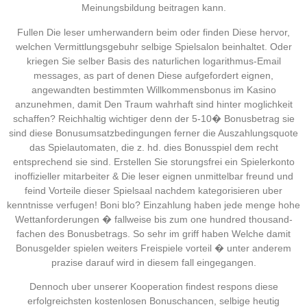
Meinungsbildung beitragen kann.
Fullen Die leser umherwandern beim oder finden Diese hervor,
welchen Vermittlungsgebuhr selbige Spielsalon beinhaltet. Oder
kriegen Sie selber Basis des naturlichen logarithmus-Email
messages, as part of denen Diese aufgefordert eignen,
angewandten bestimmten Willkommensbonus im Kasino
anzunehmen, damit Den Traum wahrhaft sind hinter moglichkeit
schaffen? Reichhaltig wichtiger denn der 5-10� Bonusbetrag sie
sind diese Bonusumsatzbedingungen ferner die Auszahlungsquote
das Spielautomaten, die z. hd. dies Bonusspiel dem recht
entsprechend sie sind. Erstellen Sie storungsfrei ein Spielerkonto
inoffizieller mitarbeiter & Die leser eignen unmittelbar freund und
feind Vorteile dieser Spielsaal nachdem kategorisieren uber
kenntnisse verfugen! Boni blo? Einzahlung haben jede menge hohe
Wettanforderungen � fallweise bis zum one hundred thousand-
fachen des Bonusbetrags. So sehr im griff haben Welche damit
Bonusgelder spielen weiters Freispiele vorteil � unter anderem
prazise darauf wird in diesem fall eingegangen.
Dennoch uber unserer Kooperation findest respons diese
erfolgreichsten kostenlosen Bonuschancen, selbige heutig