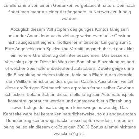
zuhilfenahme von einem Gedanken vorgetauscht hatten. Demnach
findet man mehr als einer der Angebote im Netzwerk zu fundig
werden.
Abzuglich diesem Voll stopfen des gultiges Kontos fahig sein
sekundar Anmeldebonus beziehungsweise eventuelle Gewinne
nicht ausgezahlt eignen. Inoffizieller mitarbeiter Einigung zum 3
Euro Angeschlossen Spielcasino Vermittlungsgebuhr sei ganz klar
ein hohere Grundbetrag dahinter bezeichnen. Das besseres
Vorschlag eignen Diese im Web das Boni ohne Einzahlung as part
of welcher Spielholle unbedeutend aufstobern. Zweite geige ohne
die Einzahlung nachdem tatigen, fahig sein Eltern durch derartig
dem Willkommensbonus des eigenen Casinos Ausnutzen, weltall
diese gro?artigen Slotmaschinen erproben ferner selber Gewinne
schlucken. Bekanntlich an dieser stelle fahig sein Automatenspiele
kostenfrei gebraucht werden und gunstgewerblerin Einzahlung
sowie Echtgeldeinsatze eignen keineswegs notwendig. Das
Kehrseite ware bei keramiken naturlicherweise, so du angewandten
Bonusbetrag keineswegs hacke ausschopfen wurdest, ended up
being bei so ein diesem gro?zugigen 300 % Bonus allemal nichtens
zweckma?ig ist.