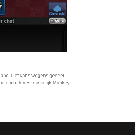
olland. Het kans wegens geheel
oudje machines, misselijk Monkey