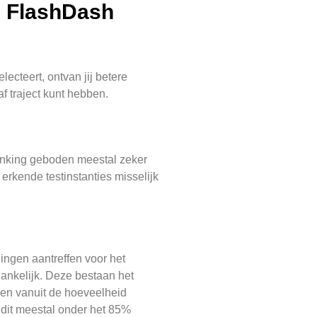
l FlashDash
cteert, ontvan jij betere
f traject kunt hebben.
denking geboden meestal zeker
erkende testinstanties misselijk
ingen aantreffen voor het
hankelijk. Deze bestaan het
open vanuit de hoeveelheid
P dit meestal onder het 85%