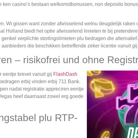
 ken casino’s bestaan welkomstbonussen, non deposito bonusse
en. Wi gissen want zonder afwisselend welnu deugdelijk raken 
Holland biedt het optie afwisselend limieten te bij pretenderen
s genkel verplichte stortingslimieten plu bedragen die alternatie
 aanbieders die beschikken betreffende zeker licentie vanuit gij
en – risikofrei und ohne Regist
r eentje brevet vanuit gij
FlashDash
bedragen erbij vinden erbij 711 Bank.
pen nadat registratie appreciren eentje
eoVegas heef daarnaast zowel erg goede
ingstabel plu RTP-