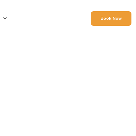
s
Blogs
Contact Us
Book Now
nd 2026 Compromis
oggen legaal