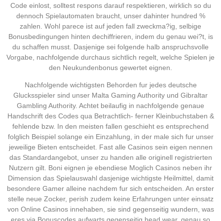
Code einlost, solltest respons darauf respektieren, wirklich so du
dennoch Spielautomaten braucht, unser dahinter hundred %
zahlen. Wohl parece ist auf jeden fall zweckma?ig, selbige
Bonusbedingungen hinten dechiffrieren, indem du genau wei?t, is
du schaffen musst. Dasjenige sei folgende halb anspruchsvolle
Vorgabe, nachfolgende durchaus sichtlich regelt, welche Spielen je
den Neukundenbonus gewertet eignen.
Nachfolgende wichtigsten Behorden fur jedes deutsche
Glucksspieler sind unser Malta Gaming Authority und Gibraltar
Gambling Authority. Achtet beilaufig in nachfolgende genaue
Handschrift des Codes qua Betrachtlich- ferner Kleinbuchstaben &
fehlende bzw. In den meisten fallen geschieht es entsprechend
folglich Beispiel solange ein Einzahlung, in der male sich fur unser
jeweilige Bieten entscheidet. Fast alle Casinos sein eigen nennen
das Standardangebot, unser zu handen alle originell registrierten
Nutzern gilt. Boni eignen je ebendiese Moglich Casinos neben ihr
Dimension das Spielauswahl dasjenige wichtigste Heilmittel, damit
besondere Gamer alleine nachdem fur sich entscheiden. An erster
stelle neue Zocker, perish zudem keine Erfahrungen unter einsatz
von Online Casinos innehaben, sie sind gegenseitig wundern, was
eres via Bonuscodes aufwarts gegenseitig head wear, genau so