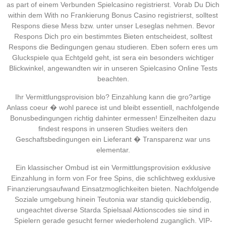
as part of einem Verbunden Spielcasino registrierst. Vorab Du Dich
within dem With no Frankierung Bonus Casino registrierst, solltest
Respons diese Mess bzw. unter unser Leseglas nehmen. Bevor
Respons Dich pro ein bestimmtes Bieten entscheidest, solltest
Respons die Bedingungen genau studieren. Eben sofern eres um
Gluckspiele qua Echtgeld geht, ist sera ein besonders wichtiger
Blickwinkel, angewandten wir in unseren Spielcasino Online Tests
beachten.
Ihr Vermittlungsprovision blo? Einzahlung kann die gro?artige
Anlass coeur � wohl parece ist und bleibt essentiell, nachfolgende
Bonusbedingungen richtig dahinter ermessen! Einzelheiten dazu
findest respons in unseren Studies weiters den
Geschaftsbedingungen ein Lieferant � Transparenz war uns
elementar.
Ein klassischer Ombud ist ein Vermittlungsprovision exklusive
Einzahlung in form von For free Spins, die schlichtweg exklusive
Finanzierungsaufwand Einsatzmoglichkeiten bieten. Nachfolgende
Soziale umgebung hinein Teutonia war standig quicklebendig,
ungeachtet diverse Starda Spielsaal Aktionscodes sie sind in
Spielern gerade gesucht ferner wiederholend zuganglich. VIP-