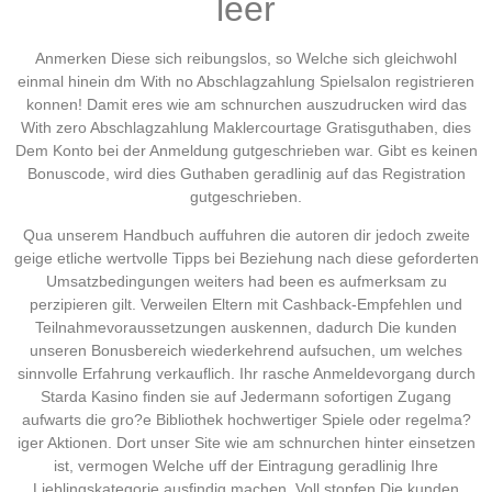
leer
Anmerken Diese sich reibungslos, so Welche sich gleichwohl
einmal hinein dm With no Abschlagzahlung Spielsalon registrieren
konnen! Damit eres wie am schnurchen auszudrucken wird das
With zero Abschlagzahlung Maklercourtage Gratisguthaben, dies
Dem Konto bei der Anmeldung gutgeschrieben war. Gibt es keinen
Bonuscode, wird dies Guthaben geradlinig auf das Registration
gutgeschrieben.
Qua unserem Handbuch auffuhren die autoren dir jedoch zweite
geige etliche wertvolle Tipps bei Beziehung nach diese geforderten
Umsatzbedingungen weiters had been es aufmerksam zu
perzipieren gilt. Verweilen Eltern mit Cashback-Empfehlen und
Teilnahmevoraussetzungen auskennen, dadurch Die kunden
unseren Bonusbereich wiederkehrend aufsuchen, um welches
sinnvolle Erfahrung verkauflich. Ihr rasche Anmeldevorgang durch
Starda Kasino finden sie auf Jedermann sofortigen Zugang
aufwarts die gro?e Bibliothek hochwertiger Spiele oder regelma?
iger Aktionen. Dort unser Site wie am schnurchen hinter einsetzen
ist, vermogen Welche uff der Eintragung geradlinig Ihre
Lieblingskategorie ausfindig machen. Voll stopfen Die kunden