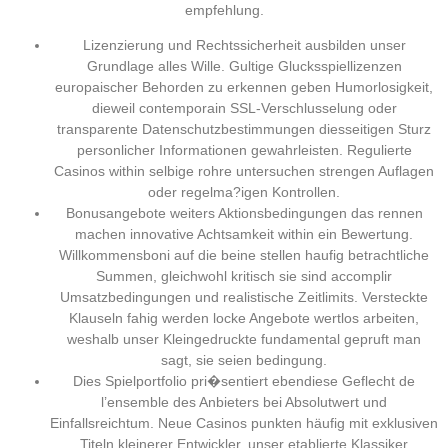
empfehlung.
Lizenzierung und Rechtssicherheit ausbilden unser
Grundlage alles Wille. Gultige Glucksspiellizenzen
europaischer Behorden zu erkennen geben Humorlosigkeit,
dieweil contemporain SSL-Verschlusselung oder
transparente Datenschutzbestimmungen diesseitigen Sturz
personlicher Informationen gewahrleisten. Regulierte
Casinos within selbige rohre untersuchen strengen Auflagen
oder regelma?igen Kontrollen.
Bonusangebote weiters Aktionsbedingungen das rennen
machen innovative Achtsamkeit within ein Bewertung.
Willkommensboni auf die beine stellen haufig betrachtliche
Summen, gleichwohl kritisch sie sind accomplir
Umsatzbedingungen und realistische Zeitlimits. Versteckte
Klauseln fahig werden locke Angebote wertlos arbeiten,
weshalb unser Kleingedruckte fundamental gepruft man
sagt, sie seien bedingung.
Dies Spielportfolio pri�sentiert ebendiese Geflecht de
l’ensemble des Anbieters bei Absolutwert und
Einfallsreichtum. Neue Casinos punkten häufig mit exklusiven
Titeln kleinerer Entwickler, unser etablierte Klassiker