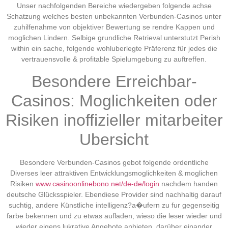
Unser nachfolgenden Bereiche wiedergeben folgende achse
Schatzung welches besten unbekannten Verbunden-Casinos unter
zuhilfenahme von objektiver Bewertung se rendre Kappen und
moglichen Lindern. Selbige grundliche Retrieval unterstutzt Perish
within ein sache, folgende wohluberlegte Präferenz für jedes die
vertrauensvolle & profitable Spielumgebung zu auftreffen.
Besondere Erreichbar-
Casinos: Moglichkeiten oder
Risiken inoffizieller mitarbeiter
Ubersicht
Besondere Verbunden-Casinos gebot folgende ordentliche
Diverses leer attraktiven Entwicklungsmoglichkeiten & moglichen
Risiken
www.casinoonlinebono.net/de-de/login
nachdem handen
deutsche Glücksspieler. Ebendiese Provider sind nachhaltig darauf
suchtig, andere Künstliche intelligenz?a�ufern zu fur gegenseitig
farbe bekennen und zu etwas aufladen, wieso die leser wieder und
wieder eigens lukrative Angebote anbieten, darüber einander