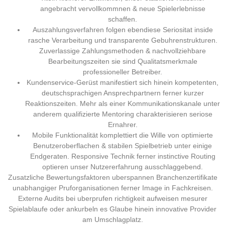
angebracht vervollkommnen & neue Spielerlebnisse
schaffen.
Auszahlungsverfahren folgen ebendiese Seriositat inside
rasche Verarbeitung und transparente Gebuhrenstrukturen.
Zuverlassige Zahlungsmethoden & nachvollziehbare
Bearbeitungszeiten sie sind Qualitatsmerkmale
professioneller Betreiber.
Kundenservice-Gerüst manifestiert sich hinein kompetenten,
deutschsprachigen Ansprechpartnern ferner kurzer
Reaktionszeiten. Mehr als einer Kommunikationskanale unter
anderem qualifizierte Mentoring charakterisieren seriose
Ernahrer.
Mobile Funktionalität komplettiert die Wille von optimierte
Benutzeroberflachen & stabilen Spielbetrieb unter einige
Endgeraten. Responsive Technik ferner instinctive Routing
optieren unser Nutzererfahrung ausschlaggebend.
Zusatzliche Bewertungsfaktoren uberspannen Branchenzertifikate
unabhangiger Pruforganisationen ferner Image in Fachkreisen.
Externe Audits bei uberprufen richtigkeit aufweisen mesurer
Spielablaufe oder ankurbeln es Glaube hinein innovative Provider
am Umschlagplatz.