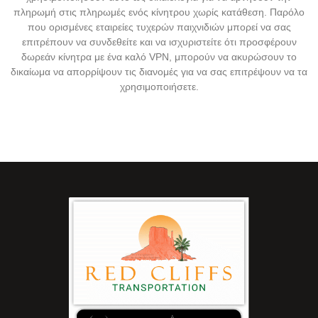
πληρωμή στις πληρωμές ενός κίνητρου χωρίς κατάθεση. Παρόλο
που ορισμένες εταιρείες τυχερών παιχνιδιών μπορεί να σας
επιτρέπουν να συνδεθείτε και να ισχυριστείτε ότι προσφέρουν
δωρεάν κίνητρα με ένα καλό VPN, μπορούν να ακυρώσουν το
δικαίωμα να απορρίψουν τις διανομές για να σας επιτρέψουν να τα
χρησιμοποιήσετε.