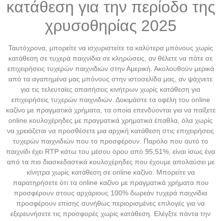
κατάθεση για την περίοδο της
χρυσοθηρίας 2025
Ταυτόχρονα, μπορείτε να ισχυριστείτε τα καλύτερα μπόνους χωρίς
κατάθεση σε τυχερά παιχνίδια σε κληρώσεις, αν θέλετε να πάτε σε
επιχειρήσεις τυχερών παιχνιδιών στην Αμερική. Ακολουθούν μερικά
από τα αγαπημένα μας μπόνους στην ιστοσελίδα μας, αν ψάχνετε
για τις τελευταίες απαιτήσεις κινήτρων χωρίς κατάθεση για
επιχειρήσεις τυχερών παιχνιδιών. Δοκιμάστε τα οφέλη του online
καζίνο με πραγματικά χρήματα, τα οποία επενδύονται για να παίξετε
online κουλοχέρηδες με πραγματικά χρηματικά έπαθλα, όλα χωρίς
να χρειάζεται να προσθέσετε μια αρχική κατάθεση στις επιχειρήσεις
τυχερών παιχνιδιών που το προσφέρουν. Παρόλο που αυτό το
παιχνίδι έχει RTP κάτω του μέσου όρου από 95,51%, είναι ίσως ένα
από τα πιο διασκεδαστικά κουλοχέρηδες που έχουμε απολαύσει με
κίνητρα χωρίς κατάθεση σε online καζίνο. Μπορείτε να
παρατηρήσετε ότι τα online καζίνο με πραγματικά χρήματα που
προσφέρουν στους αρχάριους 100% δωρεάν τυχερά παιχνίδια
προσφέρουν επίσης συνήθως περιορισμένες επιλογές για να
εξερευνήσετε τις προσφορές χωρίς κατάθεση. Ελέγξτε πάντα την