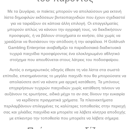
Με τα ζευγάρια, οι παίκτες μπορούν να απολαύσουν μια εκτενή
λίστα δημοφιλών εκδόσεων βιντεοπαιχνιδιών που έχουν σχεδιαστεί
για να ταιριάζουν σε κάποια άλλη επιλογή. Οι επαγγελματίες
μπορούν απλώς να κάνουν την εγγραφή τους, να διεκδικήσουν
προσφορές, ή να βάλουν στοιχήματα εν κινήσει, όλα χωρίς να
χρειάζεται να θυσιάσουν την απόδοση ή την ασφάλεια. Η Goldrush
Gambling Enterprise αναβαθμίζει τα παραδοσιακά διαδικτυακά
τυχερά παιχνίδια προσφέροντας ένα ολοκληρωμένο αθλητικό
στοίχημα που απευθύνεται στους λάτρεις του ποδοσφαίρου.
Αυτός ο ενημερωτικός οδηγός έθεσε τη νέα λίστα στα σωστά
επίπεδα, επισημαίνοντας το μεγάλο παιχνίδι που θα μπορούσατε να
απολαύσετε αντί να κάνετε μια αρχική κατάθεση. Τα μπόνους
επιχειρήσεων τυχερών παιχνιδιών χωρίς κατάθεση τείνουν να
αυξάνουν τις ερωτήσεις, ειδικά μέχρι το αν σας δίνουν την ευκαιρία
να κερδίσετε πραγματικά χρήματα. Τα πλεονεκτήματα
περιλαμβάνουν επιλεγμένες τις καλύτερες τοποθεσίες στην περιοχή
σας και χιλιάδες παιχνίδια και μπορείτε να λάβετε κίνητρα αποδοχής
με επίκεντρο την τοποθεσία που μπορείτε να λάβετε σήμερα.