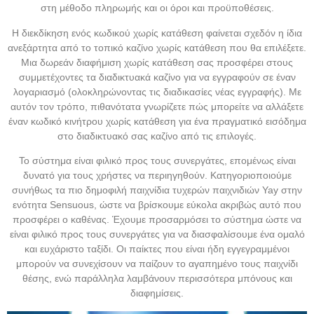
στη μέθοδο πληρωμής και οι όροι και προϋποθέσεις.
Η διεκδίκηση ενός κωδικού χωρίς κατάθεση φαίνεται σχεδόν η ίδια
ανεξάρτητα από το τοπικό καζίνο χωρίς κατάθεση που θα επιλέξετε.
Μια δωρεάν διαφήμιση χωρίς κατάθεση σας προσφέρει στους
συμμετέχοντες τα διαδικτυακά καζίνο για να εγγραφούν σε έναν
λογαριασμό (ολοκληρώνοντας τις διαδικασίες νέας εγγραφής). Με
αυτόν τον τρόπο, πιθανότατα γνωρίζετε πώς μπορείτε να αλλάξετε
έναν κωδικό κινήτρου χωρίς κατάθεση για ένα πραγματικό εισόδημα
στο διαδικτυακό σας καζίνο από τις επιλογές.
Το σύστημα είναι φιλικό προς τους συνεργάτες, επομένως είναι
δυνατό για τους χρήστες να περιηγηθούν. Κατηγοριοποιούμε
συνήθως τα πιο δημοφιλή παιχνίδια τυχερών παιχνιδιών Yay στην
ενότητα Sensuous, ώστε να βρίσκουμε εύκολα ακριβώς αυτό που
προσφέρει ο καθένας. Έχουμε προσαρμόσει το σύστημα ώστε να
είναι φιλικό προς τους συνεργάτες για να διασφαλίσουμε ένα ομαλό
και ευχάριστο ταξίδι. Οι παίκτες που είναι ήδη εγγεγραμμένοι
μπορούν να συνεχίσουν να παίζουν το αγαπημένο τους παιχνίδι
θέσης, ενώ παράλληλα λαμβάνουν περισσότερα μπόνους και
διαφημίσεις.