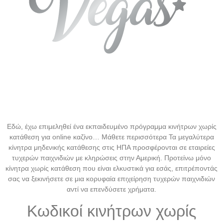
Εδώ, έχω επιμεληθεί ένα εκπαιδευμένο πρόγραμμα κινήτρων χωρίς
κατάθεση για online καζίνο… Μάθετε περισσότερα Τα μεγαλύτερα
κίνητρα μηδενικής κατάθεσης στις ΗΠΑ προσφέρονται σε εταιρείες
τυχερών παιχνιδιών με κληρώσεις στην Αμερική. Προτείνω μόνο
κίνητρα χωρίς κατάθεση που είναι ελκυστικά για εσάς, επιτρέποντάς
σας να ξεκινήσετε σε μια κορυφαία επιχείρηση τυχερών παιχνιδιών
αντί να επενδύσετε χρήματα.
Κωδικοί κινήτρων χωρίς