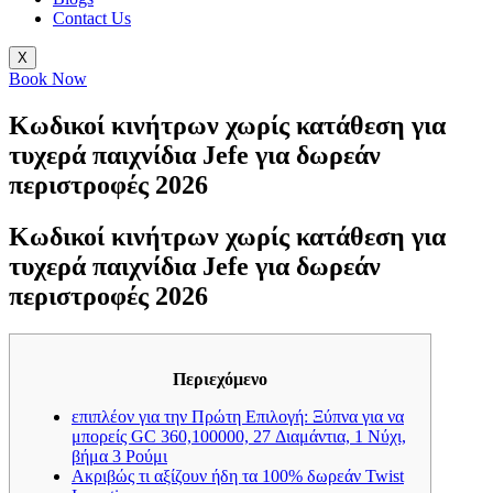
Contact Us
X
Book Now
Κωδικοί κινήτρων χωρίς κατάθεση για
τυχερά παιχνίδια Jefe για δωρεάν
περιστροφές 2026
Κωδικοί κινήτρων χωρίς κατάθεση για
τυχερά παιχνίδια Jefe για δωρεάν
περιστροφές 2026
Περιεχόμενο
επιπλέον για την Πρώτη Επιλογή: Ξύπνα για να
μπορείς GC 360,100000, 27 Διαμάντια, 1 Νύχι,
βήμα 3 Ρούμι
Ακριβώς τι αξίζουν ήδη τα 100% δωρεάν Twist