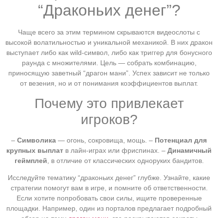
“Драконьих денег”?
Чаще всего за этим термином скрываются видеослоты с
высокой волатильностью и уникальной механикой. В них дракон
выступает либо как wild-символ, либо как триггер для бонусного
раунда с множителями. Цель — собрать комбинацию,
приносящую заветный “драгон мани”. Успех зависит не только
от везения, но и от понимания коэффициентов выплат.
Почему это привлекает
игроков?
–
Символика
— огонь, сокровища, мощь. –
Потенциал для
крупных выплат
в лайн-играх или фриспинах. –
Динамичный
геймплей
, в отличие от классических одноруких бандитов.
Исследуйте тематику “драконьих денег” глубже. Узнайте, какие
стратегии помогут вам в игре, и помните об ответственности.
Если хотите попробовать свои силы, ищите проверенные
площадки. Например, один из порталов предлагает подробный