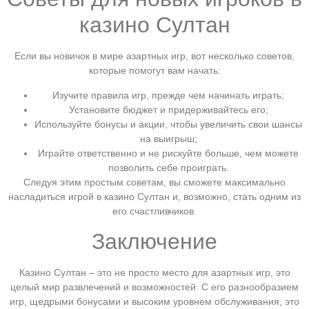
казино Султан
Если вы новичок в мире азартных игр, вот несколько советов,
которые помогут вам начать:
Изучите правила игр, прежде чем начинать играть;
Установите бюджет и придерживайтесь его;
Используйте бонусы и акции, чтобы увеличить свои шансы
на выигрыш;
Играйте ответственно и не рискуйте больше, чем можете
позволить себе проиграть.
Следуя этим простым советам, вы сможете максимально
насладиться игрой в казино Султан и, возможно, стать одним из
его счастливчиков.
Заключение
Казино Султан – это не просто место для азартных игр, это
целый мир развлечений и возможностей. С его разнообразием
игр, щедрыми бонусами и высоким уровнем обслуживания, это