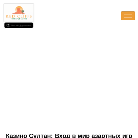
Казино Султан: Вход в мир
азартных игр
Казино Султан: Вход в мир азартных игр