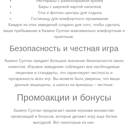
Рестораны с разнообразной кухней
Бары с широкой картой напитков
Спа и фитнес-центры для отдыха
Гостиницу для комфортного проживания
Каждое из этих заведений создано для того, чтобы сделать
ваше пребывание в Казино Султан максимально комфортным и
приятным.
Безопасность и честная игра
Казино Султан придает большое значение безопасности своих
клиентов. Игровое заведение соблюдает все необходимые
лицензии и стандарты, что гарантирует честность и
прозрачность всех игр. Вы можете быть уверены, что ваши
данные защищены, а шансы на выигрыш – честные.
Промоакции и бонусы
Казино Султан предлагает своим игрокам множество
промоакций и бонусов, которые делают игру еще более
выгодной. Вот некоторые из них: