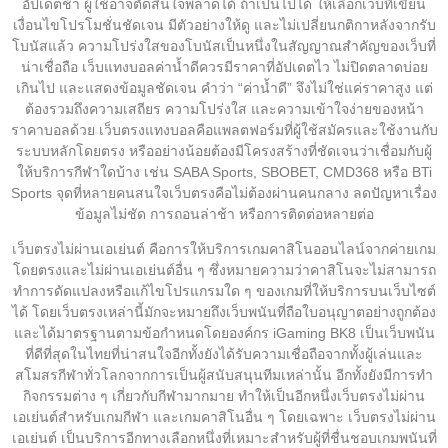
อัปเดตช้า ผู้ใช้อาจตัดสินใจพลาดได้ ถ้าเป็นไปได้ ให้เลือกเว็บที่เขียน
เงื่อนไขโปรโมชั่นชัดเจน มีตัวอย่างให้ดู และไม่เปลี่ยนกติกาหลังจากรับ
โบนัสแล้ว ความโปร่งใสของโบนัสเป็นหนึ่งในสัญญาณสำคัญของเว็บที่
น่าเชื่อถือ เว็บแทงบอลค่าน้ำดีควรมีราคาที่อัปเดตไว ไม่ปิดตลาดบ่อย
เกินไป และแสดงข้อมูลชัดเจน คำว่า “ค่าน้ำดี” จึงไม่ใช่แค่ราคาสูง แต่
ต้องรวมถึงความเสถียร ความโปร่งใส และความเข้าใจง่ายของหน้า
ราคาบอลด้วย เว็บตรงแทงบอลคือแพลตฟอร์มที่ผู้ใช้สมัครและใช้งานกับ
ระบบหลักโดยตรง หรืออย่างน้อยต้องมีโครงสร้างที่ชัดเจนว่าเชื่อมกับผู้
ให้บริการกีฬาใดบ้าง เช่น SABA Sports, SBOBET, CMD368 หรือ BTi
Sports จุดที่หลายคนสนใจเว็บตรงคือไม่ต้องผ่านคนกลาง ลดปัญหาเรื่อง
ข้อมูลไม่ชัด การถอนล่าช้า หรือการติดต่อหลายต่อ
เว็บตรงไม่ผ่านเอเย่นต์ คือการให้บริการเกมคาสิโนออนไลน์จากค่ายเกม
โดยตรงและไม่ผ่านเอเย่นต์อื่น ๆ ซึ่งหมายความว่าคาสิโนจะไม่สามารถ
ทำการดัดแปลงหรือแก้ไขโปรแกรมใด ๆ ของเกมที่ให้บริการบนเว็บไซต์
ได้ โดยเว็บตรงเหล่านี้มักจะหมายถึงเว็บพนันที่ถือใบอนุญาตอย่างถูกต้อง
และได้มาตรฐานตามข้อกำหนดโดยองค์กร iGaming BK8 เป็นเว็บพนัน
ที่ดีที่สุดในไทยที่น่าสนใจอีกทั้งยังได้รับความเชื่อถือจากทั้งผู้เล่นและ
สโมสรกีฬาทั่วโลกจากการเป็นผู้สนับสนุนทีมเหล่านั้น อีกทั้งยังมีการทำ
กิจกรรมต่าง ๆ เกี่ยวกับกีฬามากมาย ทำให้เป็นอีกหนึ่งเว็บตรงไม่ผ่าน
เอเย่นต์สำหรับเกมกีฬา และเกมคาสิโนอื่น ๆ โดยเฉพาะ เว็บตรงไม่ผ่าน
เอเย่นต์ เป็นบริการอีกทางเลือกหนึ่งที่เหมาะสำหรับผู้ที่ชื่นชอบเกมพนันที่