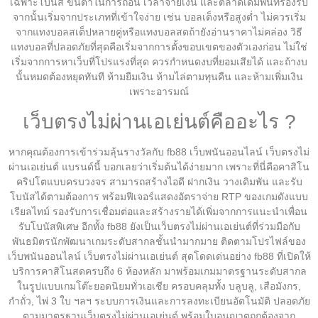
เฉพาะโบนัส ขั้นต่ำในการถอน เวลาจ่ายเงิน และตลาดเดิมพันที่รองรับ
จากนั้นเริ่มจากประเภทที่เข้าใจง่าย เช่น บอลเต็งหรือสูงต่ำ ไม่ควรเริ่ม
จากแทงบอลสเต็ปหลายคู่หรือแทงบอลสดถ้ายังอ่านราคาไม่คล่อง วิธี
แทงบอลที่ปลอดภัยที่สุดคือเริ่มจากการตั้งขอบเขตของตัวเองก่อน ไม่ใช่
เริ่มจากการหาเว็บที่โปรแรงที่สุด ควรกำหนดงบที่ยอมเสียได้ และถ้างบ
นั้นหมดต้องหยุดทันที ห้ามยืมเงิน ห้ามไล่ตามทุนคืน และห้ามเพิ่มเงิน
เพราะอารมณ์
เว็บตรงไม่ผ่านเอเย่นต์คืออะไร ?
หากคุณต้องการเข้าร่วมลุ้นรางวัลกับ fb88 เว็บพนันออนไลน์ เว็บตรงไม่
ผ่านเอเย่นต์ แบรนด์นี้ บอกเลยว่าเริ่มต้นได้ง่ายมาก เพราะที่นี่คือคาสิโน
คริปโตแบบครบวงจร สามารถสร้างไอดี ฝากเงิน วางเดิมพัน และรับ
โบนัสได้ตามต้องการ พร้อมฟีเจอร์แสดงอัตราจ่าย RTP ของเกมดังแบบ
เรียลไทม์ รองรับการเชื่อมต่อและสร้างรายได้เพิ่มจากการแนะนำเพื่อน
รับโบนัสพิเศษ อีกทั้ง fb88 ยังเป็นเว็บตรงไม่ผ่านเอเย่นต์ที่ร่วมมือกับ
พันธมิตรนักพัฒนาเกมระดับสากลชั้นนำมากมาย ติดตามโปรไฟล์ของ
เว็บพนันออนไลน์ เว็บตรงไม่ผ่านเอเย่นต์ สุดโดดเด่นอย่าง fb88 ที่เปิดให้
บริการคาสิโนสดครบถึง 6 ห้องหลัก มาพร้อมเกมมาตรฐานระดับสากล
ในรูปแบบเกมโต๊ะยอดนิยมทั่วเอเชีย ครอบคลุมทั้ง บลูบลู, เสือมังกร,
กำถั่ว, ไพ่ 3 ใบ ฯลฯ ระบบการเงินและการลงทะเบียนอัตโนมัติ ปลอดภัย
ตามมาตรฐานเว็บตรงไม่ผ่านเอเย่นต์ พร้อมใบอนุญาตถูกต้องจาก