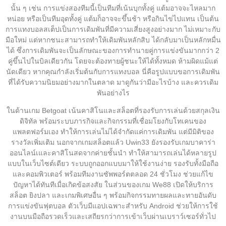
นั้น ๆ เช่น การแข่งสองทีมนี้เป็นทีมที่เน้นบุกทั้งคู่ แต้มอาจจะไหลมาก
หน่อย หรือเป็นทีมอุดทั้งคู่ แต้มก็อาจจะขึ้นช้า หรือกินไข่ไปแทน เป็นต้น
การแทงบอลสเต็ปเป็นการเดิมพันที่มีความเสี่ยงสูงอย่างมาก ไม่เหมาะกับ
มือใหม่ แต่หากชนะสามารถทำให้เดิมพันหลักสิบ ได้กลับมาเป็นหลักหมื่น
ได้ ซึ่งการเดิมพันจะเป็นลักษณะของการทำนายคู่การแข่งขันมากกว่า 2
คู่ขึ้นไปในบิลเดียวกัน โดยจะต้องทายผู้ชนะให้ได้ทั้งหมด ห้ามผิดแม้แต่
นัดเดียว หากคุณกำลังเริ่มต้นกับการแทงบอล นี่คือรูปแบบขอการเดิมพัน
ที่ได้รับความนิยมอย่างมากในตลาด มาดูกันว่ามีอะไรบ้าง และควรเดิม
พันอย่างไร
ในด้านเกม Betgoat เน้นคาสิโนและสล็อตที่รองรับการเล่นด้วยสกุลเงิน
ดิจิทัล พร้อมระบบภารกิจและกิจกรรมที่เชื่อมโยงกับโทเคนของ
แพลตฟอร์มเอง ทำให้การเล่นไม่ได้จำกัดแค่การเดิมพัน แต่มีมิติของ
รางวัลเพิ่มเติม นอกจากเกมสล็อตแล้ว Uwin33 ยังรองรับเกมบาคาร่า
ออนไลน์เและคาสิโนสดจากค่ายชั้นนำ ทำให้สามารถเล่นได้หลายรูป
แบบในเว็บไซต์เดียว ระบบถูกออกแบบมาให้ใช้งานง่าย รองรับทั้งมือถือ
และคอมพิวเตอร์ พร้อมทีมงานซัพพอร์ตตลอด 24 ชั่วโมง ช่วยแก้ไข
ปัญหาได้ทันทีเมื่อเกิดข้อสงสัย ในส่วนของเกม We88 เปิดให้บริการ
สล็อต ยิงปลา และเกมพิเศษอื่น ๆ พร้อมกิจกรรมทายผลและทายอันดับ
การแข่งขันฟุตบอล ตัวเว็บมีแอปเฉพาะสำหรับ Android ช่วยให้การใช้
งานบนมือถือรวดเร็วและเสถียรกว่าการเข้าเว็บผ่านเบราว์เซอร์ทั่วไป