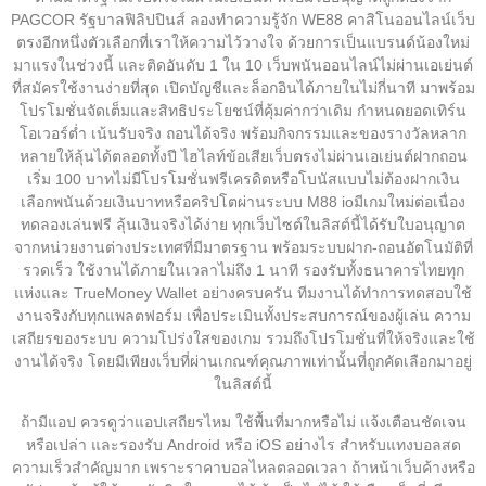
PAGCOR รัฐบาลฟิลิปปินส์ ลองทำความรู้จัก WE88 คาสิโนออนไลน์เว็บ
ตรงอีกหนึ่งตัวเลือกที่เราให้ความไว้วางใจ ด้วยการเป็นแบรนด์น้องใหม่
มาแรงในช่วงนี้ และติดอันดับ 1 ใน 10 เว็บพนันออนไลน์ไม่ผ่านเอเย่นต์
ที่สมัครใช้งานง่ายที่สุด เปิดบัญชีและล็อกอินได้ภายในไม่กี่นาที มาพร้อม
โปรโมชั่นจัดเต็มและสิทธิประโยชน์ที่คุ้มค่ากว่าเดิม กำหนดยอดเทิร์น
โอเวอร์ต่ำ เน้นรับจริง ถอนได้จริง พร้อมกิจกรรมและของรางวัลหลาก
หลายให้ลุ้นได้ตลอดทั้งปี ไฮไลท์ข้อเสียเว็บตรงไม่ผ่านเอเย่นต์ฝากถอน
เริ่ม 100 บาทไม่มีโปรโมชั่นฟรีเครดิตหรือโบนัสแบบไม่ต้องฝากเงิน
เลือกพนันด้วยเงินบาทหรือคริปโตผ่านระบบ M88 ioมีเกมใหม่ต่อเนื่อง
ทดลองเล่นฟรี ลุ้นเงินจริงได้ง่าย ทุกเว็บไซต์ในลิสต์นี้ได้รับใบอนุญาต
จากหน่วยงานต่างประเทศที่มีมาตรฐาน พร้อมระบบฝาก-ถอนอัตโนมัติที่
รวดเร็ว ใช้งานได้ภายในเวลาไม่ถึง 1 นาที รองรับทั้งธนาคารไทยทุก
แห่งและ TrueMoney Wallet อย่างครบครัน ทีมงานได้ทำการทดสอบใช้
งานจริงกับทุกแพลตฟอร์ม เพื่อประเมินทั้งประสบการณ์ของผู้เล่น ความ
เสถียรของระบบ ความโปร่งใสของเกม รวมถึงโปรโมชั่นที่ให้จริงและใช้
งานได้จริง โดยมีเพียงเว็บที่ผ่านเกณฑ์คุณภาพเท่านั้นที่ถูกคัดเลือกมาอยู่
ในลิสต์นี้
ถ้ามีแอป ควรดูว่าแอปเสถียรไหม ใช้พื้นที่มากหรือไม่ แจ้งเตือนชัดเจน
หรือเปล่า และรองรับ Android หรือ iOS อย่างไร สำหรับแทงบอลสด
ความเร็วสำคัญมาก เพราะราคาบอลไหลตลอดเวลา ถ้าหน้าเว็บค้างหรือ