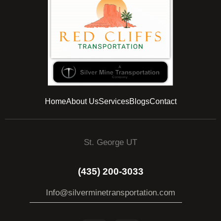
Home
About Us
Services
Blogs
Contact
St. George UT
(435) 200-3033
Info@silverminetransportation.com