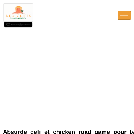
Absurde_défi_et_chicken_road
Absurde_défi_et_chicken_road_game_pour_tes