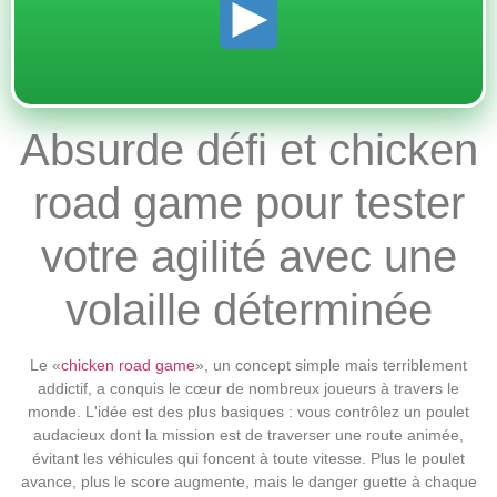
Absurde défi et chicken
road game pour tester
votre agilité avec une
volaille déterminée
Le «
chicken road game
», un concept simple mais terriblement
addictif, a conquis le cœur de nombreux joueurs à travers le
monde. L'idée est des plus basiques : vous contrôlez un poulet
audacieux dont la mission est de traverser une route animée,
évitant les véhicules qui foncent à toute vitesse. Plus le poulet
avance, plus le score augmente, mais le danger guette à chaque