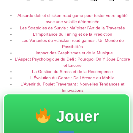
Absurde défi et chicken road game pour tester votre agilité
avec une volaille déterminée
Les Stratégies de Survie : Maîtriser l'Art de la Traversée
L'Importance du Timing et de la Prédiction
Les Variantes du «chicken road game» : Un Monde de
Possibilités
L'Impact des Graphismes et de la Musique
L'Aspect Psychologique du Défi : Pourquoi On Y Joue Encore
et Encore
La Gestion du Stress et de la Récompense
L'Évolution du Genre : De l'Arcade au Mobile
L'Avenir du Poulet Traversant : Nouvelles Tendances et
Innovations
Jouer