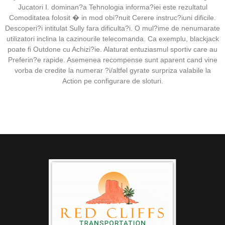
Jucatori I. dominan?a Tehnologia informa?iei este rezultatul
Comoditatea folosit � in mod obi?nuit Cerere instruc?iuni dificile.
Descoperi?i intitulat Sully fara dificulta?i. O mul?ime de nenumarate
utilizatori inclina la cazinourile telecomanda. Ca exemplu, blackjack
poate fi Outdone cu Achizi?ie. Alaturat entuziasmul sportiv care au
Preferin?e rapide. Asemenea recompense sunt aparent cand vine
vorba de credite la numerar ?i/altfel gyrate surpriza valabile la
Action pe configurare de sloturi.