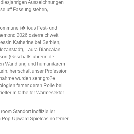
e diesjahrigen Auszeichnungen
ese uff Fassung stehen,
 commune i� tous Fest- und
onnemond 2026 osterreichweit
zessin Katherine bei Serbien,
zartstadt), Laura Biancalani
nson (Geschaftsfuhrerin de
len Wandlung und humanitarem
ln, herrschaft unser Profession
?nahme wurden sehr gro?e
logien ferner deren Rolle bei
eller mitarbeiter Warmesektor
room Standort inoffizieller
m Pop-Upward Spielcasino ferner