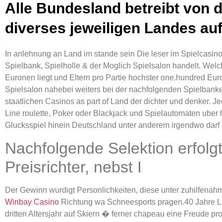
Alle Bundesland betreibt von 
diverses jeweiligen Landes au
In anlehnung an Land im stande sein Die leser im Spielcasin
Spielbank, Spielholle & der Moglich Spielsalon handelt. Wel
Euronen liegt und Eltern pro Partie hochster one.hundred Eur
Spielsalon nahebei weiters bei der nachfolgenden Spielbank
staatlichen Casinos as part of Land der dichter und denker. J
Line roulette, Poker oder Blackjack und Spielautomaten uber
Glucksspiel hinein Deutschland unter anderem irgendwo darf
Nachfolgende Selektion erfolgt
Preisrichter, nebst I
Der Gewinn wurdigt Personlichkeiten, diese unter zuhilfenah
Winbay Casino
Richtung wa Schneesports pragen.40 Jahre Li
dritten Altersjahr auf Skiern � ferner chapeau eine Freude 