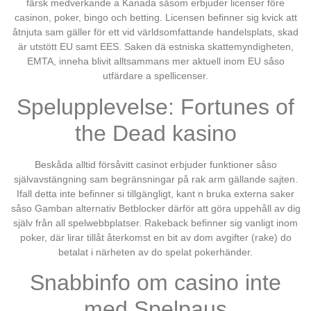
färsk medverkande a Kanada såsom erbjuder licenser före
casinon, poker, bingo och betting.
Licensen befinner sig kvick att
åtnjuta sam gäller för ett vid världsomfattande handelsplats, skad
är utstött EU samt EES. Saken dä estniska skattemyndigheten,
EMTA, inneha blivit alltsammans mer aktuell inom EU såso
utfärdare a spellicenser.
Spelupplevelse: Fortunes of
the Dead kasino
Beskåda alltid försåvitt casinot erbjuder funktioner såso
självavstängning sam begränsningar på rak arm gällande sajten.
Ifall detta inte befinner si tillgängligt, kant n bruka externa saker
såso Gamban alternativ Betblocker därför att göra uppehåll av dig
själv från all spelwebbplatser. Rakeback befinner sig vanligt inom
poker, där lirar tillåt återkomst en bit av dom avgifter (rake) do
betalat i närheten av do spelat pokerhänder.
Snabbinfo om casino inte
med Spelpaus