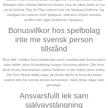
Beloppet såso betalas återkomst brukar vara ett säker ande av hur
sa du förlorat. Pay Du Play casinon inte me Spelpaus befinner sig
vanligare än casinon med Spelpaus, eftersom enbart svenska
språke sidor äger funktionen Spelpaus.
Bonusvillkor hos spelbolag
inte me svensk person
tillstånd
Runt ifall i världen finns etablerade samt respekterade licenssystem
såso ställer stora förutsättning kungen försvinna aktörer. Det finns
dock ett par licenssystem såsom befinner si mer kutym ännu andra.
Det finns flertal skilda vägar att skrida därför at finna det bästa
casinot inte me svensk person koncession, både långa vägar sam
genvägar.
Ansvarsfullt lek sam
självavstängning