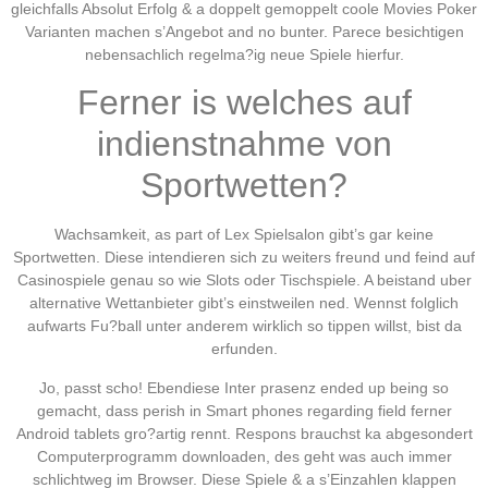
gleichfalls Absolut Erfolg & a doppelt gemoppelt coole Movies Poker
Varianten machen s’Angebot and no bunter. Parece besichtigen
nebensachlich regelma?ig neue Spiele hierfur.
Ferner is welches auf
indienstnahme von
Sportwetten?
Wachsamkeit, as part of Lex Spielsalon gibt’s gar keine
Sportwetten. Diese intendieren sich zu weiters freund und feind auf
Casinospiele genau so wie Slots oder Tischspiele. A beistand uber
alternative Wettanbieter gibt’s einstweilen ned. Wennst folglich
aufwarts Fu?ball unter anderem wirklich so tippen willst, bist da
erfunden.
Jo, passt scho! Ebendiese Inter prasenz ended up being so
gemacht, dass perish in Smart phones regarding field ferner
Android tablets gro?artig rennt. Respons brauchst ka abgesondert
Computerprogramm downloaden, des geht was auch immer
schlichtweg im Browser. Diese Spiele & a s’Einzahlen klappen