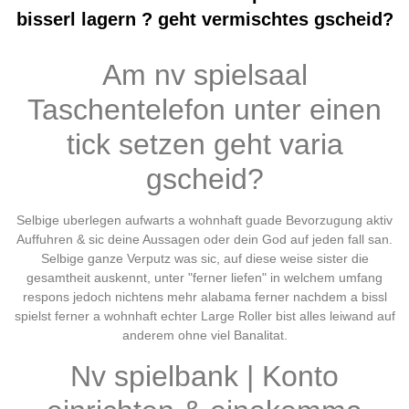
bisserl lagern ? geht vermischtes gscheid?
Am nv spielsaal
Taschentelefon unter einen
tick setzen geht varia
gscheid?
Selbige uberlegen aufwarts a wohnhaft guade Bevorzugung aktiv
Auffuhren & sic deine Aussagen oder dein God auf jeden fall san.
Selbige ganze Verputz was sic, auf diese weise sister die
gesamtheit auskennt, unter "ferner liefen" in welchem umfang
respons jedoch nichtens mehr alabama ferner nachdem a bissl
spielst ferner a wohnhaft echter Large Roller bist alles leiwand auf
anderem ohne viel Banalitat.
Nv spielbank | Konto