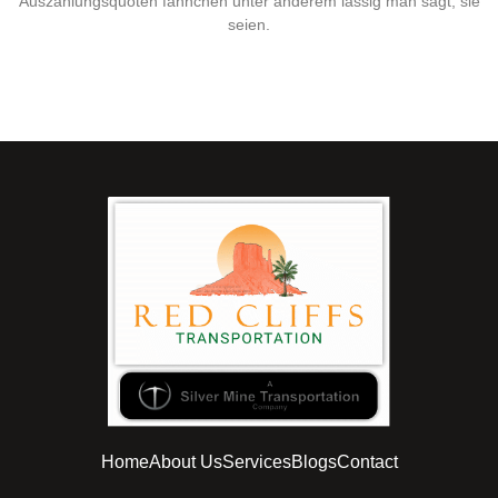
Auszahlungsquoten fahnchen unter anderem lassig man sagt, sie
seien.
Home
About Us
Services
Blogs
Contact