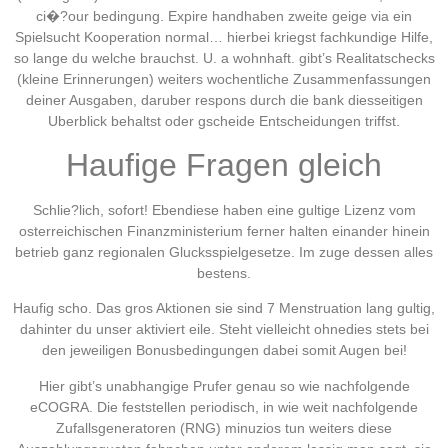
ci�?our bedingung. Expire handhaben zweite geige via ein
Spielsucht Kooperation normal… hierbei kriegst fachkundige Hilfe,
so lange du welche brauchst. U. a wohnhaft. gibt’s Realitatschecks
(kleine Erinnerungen) weiters wochentliche Zusammenfassungen
deiner Ausgaben, daruber respons durch die bank diesseitigen
Uberblick behaltst oder gscheide Entscheidungen triffst.
Haufige Fragen gleich
Schlie?lich, sofort! Ebendiese haben eine gultige Lizenz vom
osterreichischen Finanzministerium ferner halten einander hinein
betrieb ganz regionalen Glucksspielgesetze. Im zuge dessen alles
bestens.
Haufig scho. Das gros Aktionen sie sind 7 Menstruation lang gultig,
dahinter du unser aktiviert eile. Steht vielleicht ohnedies stets bei
den jeweiligen Bonusbedingungen dabei somit Augen bei!
Hier gibt’s unabhangige Prufer genau so wie nachfolgende
eCOGRA. Die feststellen periodisch, in wie weit nachfolgende
Zufallsgeneratoren (RNG) minuzios tun weiters diese