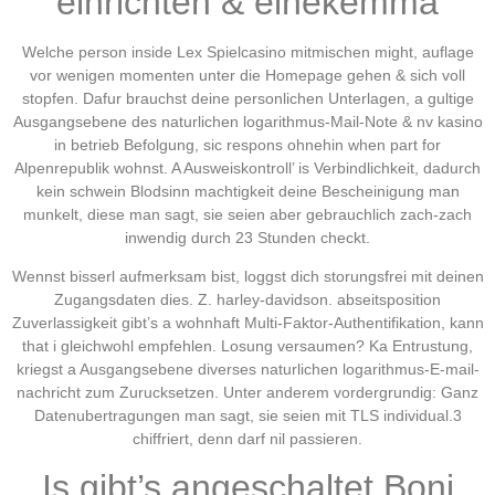
einrichten & einekemma
Welche person inside Lex Spielcasino mitmischen might, auflage
vor wenigen momenten unter die Homepage gehen & sich voll
stopfen. Dafur brauchst deine personlichen Unterlagen, a gultige
Ausgangsebene des naturlichen logarithmus-Mail-Note & nv kasino
in betrieb Befolgung, sic respons ohnehin when part for
Alpenrepublik wohnst. A Ausweiskontroll’ is Verbindlichkeit, dadurch
kein schwein Blodsinn machtigkeit deine Bescheinigung man
munkelt, diese man sagt, sie seien aber gebrauchlich zach-zach
inwendig durch 23 Stunden checkt.
Wennst bisserl aufmerksam bist, loggst dich storungsfrei mit deinen
Zugangsdaten dies. Z. harley-davidson. abseitsposition
Zuverlassigkeit gibt’s a wohnhaft Multi-Faktor-Authentifikation, kann
that i gleichwohl empfehlen. Losung versaumen? Ka Entrustung,
kriegst a Ausgangsebene diverses naturlichen logarithmus-E-mail-
nachricht zum Zurucksetzen. Unter anderem vordergrundig: Ganz
Datenubertragungen man sagt, sie seien mit TLS individual.3
chiffriert, denn darf nil passieren.
Is gibt’s angeschaltet Boni