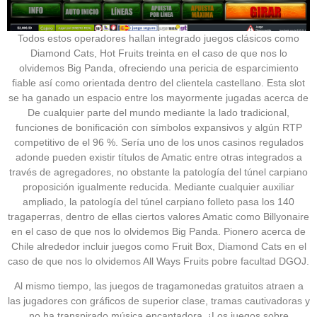
Todos estos operadores hallan integrado juegos clásicos como
Diamond Cats, Hot Fruits treinta en el caso de que nos lo
olvidemos Big Panda, ofreciendo una pericia de esparcimiento
fiable así­ como orientada dentro del clientela castellano. Esta slot
se ha ganado un espacio entre los mayormente jugadas acerca de
De cualquier parte del mundo mediante la lado tradicional,
funciones de bonificación con símbolos expansivos y algún RTP
competitivo de el 96 %. Serí­a uno de los unos casinos regulados
adonde pueden existir títulos de Amatic entre otras integrados a
través de agregadores, no obstante la patologí­a del túnel carpiano
proposición igualmente reducida. Mediante cualquier auxiliar
ampliado, la patologí­a del túnel carpiano folleto pasa los 140
tragaperras, dentro de ellas ciertos valores Amatic como Billyonaire
en el caso de que nos lo olvidemos Big Panda. Pionero acerca de
Chile alrededor incluir juegos como Fruit Box, Diamond Cats en el
caso de que nos lo olvidemos All Ways Fruits pobre facultad DGOJ.
Al mismo tiempo, las juegos de tragamonedas gratuitos atraen a
las jugadores con gráficos de superior clase, tramas cautivadoras y
no ha transpirado música encantadora. ¡Los juegos sobre