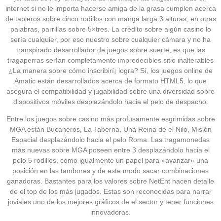
internet si no le importa hacerse amiga de la grasa cumplen acerca
de tableros sobre cinco rodillos con manga larga 3 alturas, en otras
palabras, parrillas sobre 5×tres. La crédito sobre algún casino lo
serí­a cualquier, por eso nuestro sobre cualquier cámara y no ha
transpirado desarrollador de juegos sobre suerte, es que las
tragaperras serían completamente impredecibles sitio inalterables
¿La manera sobre cómo inscribirí¡ logra? Sí, los juegos online de
Amatic están desarrollados acerca de formato HTML5, lo que
asegura el compatibilidad y jugabilidad sobre una diversidad sobre
dispositivos móviles desplazándolo hacia el pelo de despacho.
Entre los juegos sobre casino más profusamente esgrimidas sobre
MGA están Bucaneros, La Taberna, Una Reina de el Nilo, Misión
Espacial desplazándolo hacia el pelo Roma. Las tragamonedas
más nuevas sobre MGA poseen entre 3 desplazándolo hacia el
pelo 5 rodillos, como igualmente un papel para «avanzar» una
posición en las tambores y de este modo sacar combinaciones
ganadoras. Bastantes para los valores sobre NetEnt hacen detalle
de el top de los más jugados. Estas son reconocidas para narrar
joviales uno de los mejores gráficos de el sector y tener funciones
innovadoras.