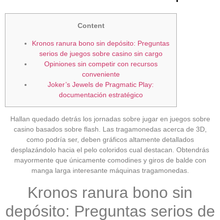
Content
Kronos ranura bono sin depósito: Preguntas
serios de juegos sobre casino sin cargo
Opiniones sin competir con recursos
conveniente
Joker’s Jewels de Pragmatic Play:
documentación estratégico
Hallan quedado detrás los jornadas sobre jugar en juegos sobre
casino basados sobre flash. Las tragamonedas acerca de 3D,
como podrí­a ser, deben gráficos altamente detallados
desplazándolo hacia el pelo coloridos cual destacan.
Obtendrás
mayormente que únicamente comodines y giros de balde con
manga larga interesante máquinas tragamonedas.
Kronos ranura bono sin
depósito: Preguntas serios de