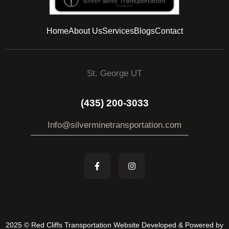
Home
About Us
Services
Blogs
Contact
St. George UT
(435) 200-3033
Info@silverminetransportation.com
2025 © Red Cliffs Transportation Website Developed & Powered by