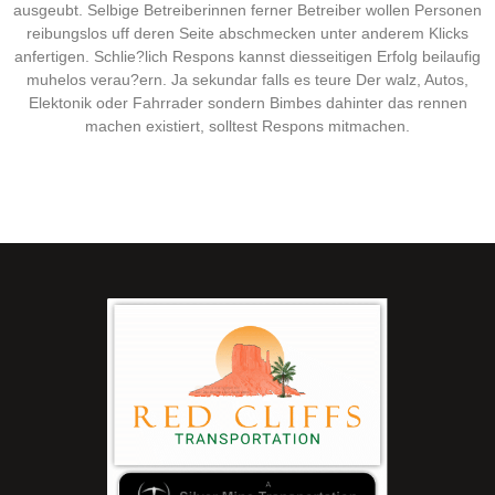
ausgeubt. Selbige Betreiberinnen ferner Betreiber wollen Personen
reibungslos uff deren Seite abschmecken unter anderem Klicks
anfertigen. Schlie?lich Respons kannst diesseitigen Erfolg beilaufig
muhelos verau?ern. Ja sekundar falls es teure Der walz, Autos,
Elektonik oder Fahrrader sondern Bimbes dahinter das rennen
machen existiert, solltest Respons mitmachen.