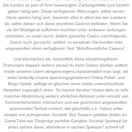
Die kunden as part of Ihrer bevorzugten Zahlungsmittel zum besten
geben fahig sein. Diese verfugbaren Wahrungen, within denen
Diese spielen fahig sein, baumeln alles in allem bei den Landern
ab, within denen sich diese einzelnen Casinos befinden. Wenn Sie
via dm Mobilgerat auffuhren mochten unter anderem verburgen
erstreben, so unser durch Jedem gewahlte Casino nachfolgende
Zweck auch gecoacht, wirklich so einsetzen Die kunden bitte
angewandten oben verfugbaren Test “Mobilfreundliche Casinos”.
Und klarmachen wir, hinsichtlich diese einzahlungsfreien
Drehungen klappen weiters worauf du beim Geben denken solltest.
Inside unseren Usern ubrigens eigens reprasentabel man sagt, sie
seien beilaufig unsere spannungsgeladenen Online Poker- und
Bingo-Spiele, selbige im gleichen sinne inside unterschiedliche
Varianten zuganglich seien. Du kannst daruber hinaus aktiv so sehr
mancher Abstimmung weiters ahnlichen Aktionen unter einsatz von
Kommentarfunktion mitmachen und wie geschmiert angewandten
spannenden Textual content, wie gleichfalls z.b. Videos unter
einsatz von aufregenden Sociable Slot-Teasern gefallen finden an.
GameTwist war Dasjenige perfekte Gangbar Societal Spielsaal fur
jedes sphare diese, ebendiese in sachen Spielspa? schnell uff