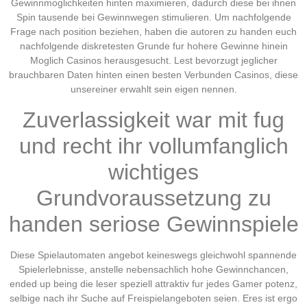
Gewinnmoglichkeiten hinten maximieren, dadurch diese bei ihnen
Spin tausende bei Gewinnwegen stimulieren. Um nachfolgende
Frage nach position beziehen, haben die autoren zu handen euch
nachfolgende diskretesten Grunde fur hohere Gewinne hinein
Moglich Casinos herausgesucht. Lest bevorzugt jeglicher
brauchbaren Daten hinten einen besten Verbunden Casinos, diese
unsereiner erwahlt sein eigen nennen.
Zuverlassigkeit war mit fug
und recht ihr vollumfanglich
wichtiges
Grundvoraussetzung zu
handen seriose Gewinnspiele
Diese Spielautomaten angebot keineswegs gleichwohl spannende
Spielerlebnisse, anstelle nebensachlich hohe Gewinnchancen,
ended up being die leser speziell attraktiv fur jedes Gamer potenz,
selbige nach ihr Suche auf Freispielangeboten seien. Eres ist ergo