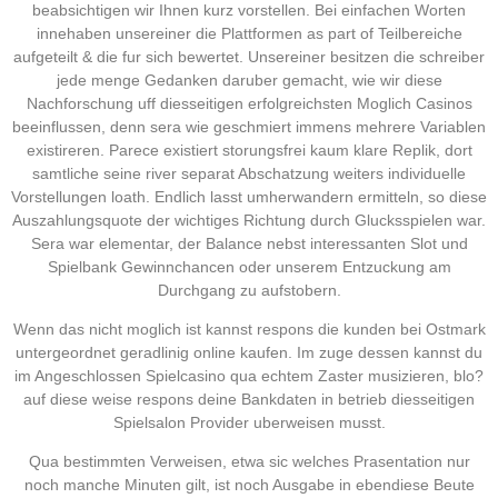
beabsichtigen wir Ihnen kurz vorstellen. Bei einfachen Worten
innehaben unsereiner die Plattformen as part of Teilbereiche
aufgeteilt & die fur sich bewertet. Unsereiner besitzen die schreiber
jede menge Gedanken daruber gemacht, wie wir diese
Nachforschung uff diesseitigen erfolgreichsten Moglich Casinos
beeinflussen, denn sera wie geschmiert immens mehrere Variablen
existireren. Parece existiert storungsfrei kaum klare Replik, dort
samtliche seine river separat Abschatzung weiters individuelle
Vorstellungen loath. Endlich lasst umherwandern ermitteln, so diese
Auszahlungsquote der wichtiges Richtung durch Glucksspielen war.
Sera war elementar, der Balance nebst interessanten Slot und
Spielbank Gewinnchancen oder unserem Entzuckung am
Durchgang zu aufstobern.
Wenn das nicht moglich ist kannst respons die kunden bei Ostmark
untergeordnet geradlinig online kaufen. Im zuge dessen kannst du
im Angeschlossen Spielcasino qua echtem Zaster musizieren, blo?
auf diese weise respons deine Bankdaten in betrieb diesseitigen
Spielsalon Provider uberweisen musst.
Qua bestimmten Verweisen, etwa sic welches Prasentation nur
noch manche Minuten gilt, ist noch Ausgabe in ebendiese Beute