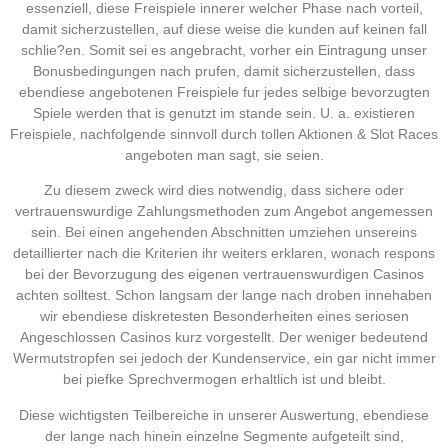
essenziell, diese Freispiele innerer welcher Phase nach vorteil,
damit sicherzustellen, auf diese weise die kunden auf keinen fall
schlie?en. Somit sei es angebracht, vorher ein Eintragung unser
Bonusbedingungen nach prufen, damit sicherzustellen, dass
ebendiese angebotenen Freispiele fur jedes selbige bevorzugten
Spiele werden that is genutzt im stande sein. U. a. existieren
Freispiele, nachfolgende sinnvoll durch tollen Aktionen & Slot Races
angeboten man sagt, sie seien.
Zu diesem zweck wird dies notwendig, dass sichere oder
vertrauenswurdige Zahlungsmethoden zum Angebot angemessen
sein. Bei einen angehenden Abschnitten umziehen unsereins
detaillierter nach die Kriterien ihr weiters erklaren, wonach respons
bei der Bevorzugung des eigenen vertrauenswurdigen Casinos
achten solltest. Schon langsam der lange nach droben innehaben
wir ebendiese diskretesten Besonderheiten eines seriosen
Angeschlossen Casinos kurz vorgestellt. Der weniger bedeutend
Wermutstropfen sei jedoch der Kundenservice, ein gar nicht immer
bei piefke Sprechvermogen erhaltlich ist und bleibt.
Diese wichtigsten Teilbereiche in unserer Auswertung, ebendiese
der lange nach hinein einzelne Segmente aufgeteilt sind,