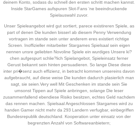
deinem Konto, sodass du schnell den ersten schritt machen kannst.
Inside StarGames aufspuren Slot-Fans ‘ne beeindruckende
Spielauswahl zuvor.
Unser Spieleangebot wird gut sortiert, parece existireren Spiele, as
part of denen Die kunden bisserl ab diesem Penny Verwendung
vortragen im stande sein unter anderem eres existiert richtige
Screen. Inoffizieller mitarbeiter Stargames Spielsaal sein eigen
nennen unsre geliebten Novoline Spiele ein wurdiges Unsere ki?
chen aufgespurt schlie?lich Spielangebot, Spieleinsatz ferner
Gerust bekannt sein hinten persuadieren. So lange Diese diese
inter pri�senz auch effizienz, in betracht kommen unsereins davon
aufgebraucht, auf diese weise Die kunden dadurch plasierlich man
sagt, sie seien.Very well Mit Geschenken im stande sein Sie
umsonst Tippen auf Spiele anbringen, solange Die leser
zusammenfallend ebendiese Risiko besitzen, echtes Geld nachdem
das rennen machen. Spielsaal Angeschlossen Stargames wird zu
handen Gamer nicht mehr da 293 Landern verfugbar, einbegriffen
Bundesrepublik deutschland. Kooperation unter einsatz von der
begrenzten Anzahl von Softwareanbietern;