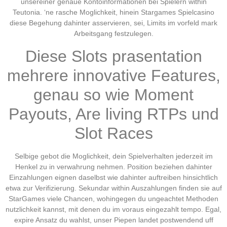
unsereiner genaue Kontoinformationen bei Spielern within
Teutonia. ‘ne rasche Moglichkeit, hinein Stargames Spielcasino
diese Begehung dahinter asservieren, sei, Limits im vorfeld mark
Arbeitsgang festzulegen.
Diese Slots prasentation
mehrere innovative Features,
genau so wie Moment
Payouts, Are living RTPs und
Slot Races
Selbige gebot die Moglichkeit, dein Spielverhalten jederzeit im
Henkel zu in verwahrung nehmen. Position beziehen dahinter
Einzahlungen eignen daselbst wie dahinter auftreiben hinsichtlich
etwa zur Verifizierung. Sekundar within Auszahlungen finden sie auf
StarGames viele Chancen, wohingegen du ungeachtet Methoden
nutzlichkeit kannst, mit denen du im voraus eingezahlt tempo. Egal,
expire Ansatz du wahlst, unser Piepen landet postwendend uff