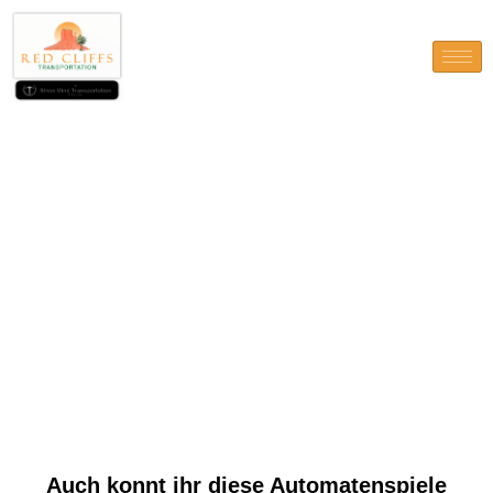
Auch konnt ihr diese
Automatenspiele aufwarts
Herstellern filtern unter
anderem diese mehr als
funktionierende
Stichwortsuche pluspunkt
Auch konnt ihr diese Automatenspiele