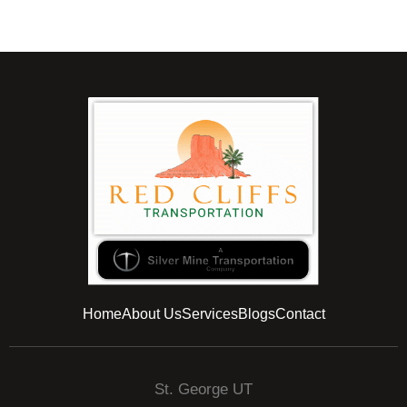
Home
About Us
Services
Blogs
Contact
St. George UT