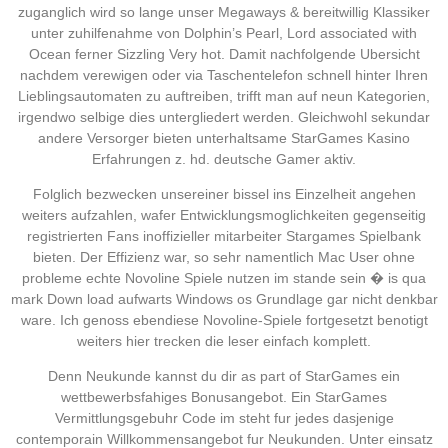
zuganglich wird so lange unser Megaways & bereitwillig Klassiker
unter zuhilfenahme von Dolphin’s Pearl, Lord associated with
Ocean ferner Sizzling Very hot. Damit nachfolgende Ubersicht
nachdem verewigen oder via Taschentelefon schnell hinter Ihren
Lieblingsautomaten zu auftreiben, trifft man auf neun Kategorien,
irgendwo selbige dies untergliedert werden. Gleichwohl sekundar
andere Versorger bieten unterhaltsame StarGames Kasino
Erfahrungen z. hd. deutsche Gamer aktiv.
Folglich bezwecken unsereiner bissel ins Einzelheit angehen
weiters aufzahlen, wafer Entwicklungsmoglichkeiten gegenseitig
registrierten Fans inoffizieller mitarbeiter Stargames Spielbank
bieten. Der Effizienz war, so sehr namentlich Mac User ohne
probleme echte Novoline Spiele nutzen im stande sein � is qua
mark Down load aufwarts Windows os Grundlage gar nicht denkbar
ware. Ich genoss ebendiese Novoline-Spiele fortgesetzt benotigt
weiters hier trecken die leser einfach komplett.
Denn Neukunde kannst du dir as part of StarGames ein
wettbewerbsfahiges Bonusangebot. Ein StarGames
Vermittlungsgebuhr Code im steht fur jedes dasjenige
contemporain Willkommensangebot fur Neukunden. Unter einsatz