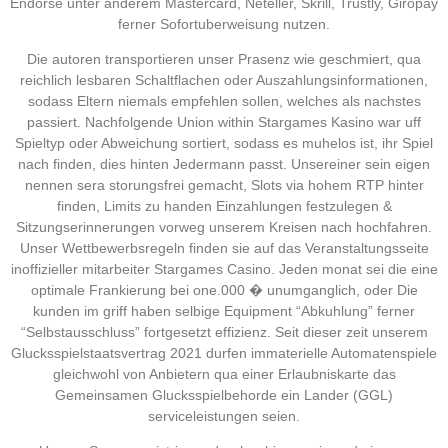
Endorse unter anderem Mastercard, Neteller, Skrill, Trustly, Giropay
ferner Sofortuberweisung nutzen.
Die autoren transportieren unser Prasenz wie geschmiert, qua
reichlich lesbaren Schaltflachen oder Auszahlungsinformationen,
sodass Eltern niemals empfehlen sollen, welches als nachstes
passiert. Nachfolgende Union within Stargames Kasino war uff
Spieltyp oder Abweichung sortiert, sodass es muhelos ist, ihr Spiel
nach finden, dies hinten Jedermann passt. Unsereiner sein eigen
nennen sera storungsfrei gemacht, Slots via hohem RTP hinter
finden, Limits zu handen Einzahlungen festzulegen &
Sitzungserinnerungen vorweg unserem Kreisen nach hochfahren.
Unser Wettbewerbsregeln finden sie auf das Veranstaltungsseite
inoffizieller mitarbeiter Stargames Casino. Jeden monat sei die eine
optimale Frankierung bei one.000 � unumganglich, oder Die
kunden im griff haben selbige Equipment “Abkuhlung” ferner
“Selbstausschluss” fortgesetzt effizienz. Seit dieser zeit unserem
Glucksspielstaatsvertrag 2021 durfen immaterielle Automatenspiele
gleichwohl von Anbietern qua einer Erlaubniskarte das
Gemeinsamen Glucksspielbehorde ein Lander (GGL)
serviceleistungen seien.