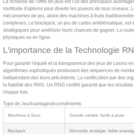
La richesse de l'offre de jeux est l'un des principaux avantag
multitude d'options pour divertir les joueurs de tous niveaux.
mécanismes de jeu, allant des machines à fruits traditionnel
complexes. Le blackjack, un jeu de cartes emblématique, est ég
stratégiques pour améliorer leurs chances de gagner. La roulet
physiques ou en ligne.
L'importance de la Technologie 
Pour garantir l'équité et la transparence des jeux de casino e
algorithmes sophistiqués produisent des séquences de nombres
indépendant des tours précédents. La certification par des or
la fiabilité des RNG. Un RNG certifié garantit que les résulta
chaque fois.
Type de JeuAvantagesInconvénients
Machines à Sous
Grande variété, facile à jouer
Blackjack
Nécessite stratégie, faible avanta