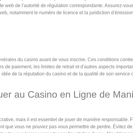
 site web de l'autorité de régulation correspondante. Assurez-vou
 web, notamment le numéro de licence et la juridiction d'émission
 générales du casino avant de vous inscrire. Ces conditions cont
 de paiement, les limites de retrait et d'autres aspects import
e de la réputation du casino et de la qualité de son service cli
ouer au Casino en Ligne de Man
ucrative, mais il est essentiel de jouer de manière responsable. 
nt que vous ne pouvez pas vous permettre de perdre. Évitez de 