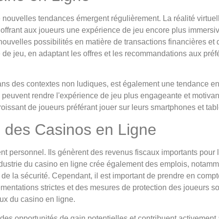
e nouvelles tendances émergent régulièrement. La réalité virtuel
r, offrant aux joueurs une expérience de jeu encore plus immersi
ouvelles possibilités en matière de transactions financières et de
ence de jeu, en adaptant les offres et les recommandations aux pré
u dans des contextes non ludiques, est également une tendance 
qui peuvent rendre l'expérience de jeu plus engageante et motivan
issant de joueurs préférant jouer sur leurs smartphones et tabl
e des Casinos en Ligne
ent personnel. Ils génèrent des revenus fiscaux importants pou
L'industrie du casino en ligne crée également des emplois, nota
 de la sécurité. Cependant, il est important de prendre en compt
ementations strictes et des mesures de protection des joueurs s
ux du casino en ligne.
des opportunités de gain potentielles et contribuent activement