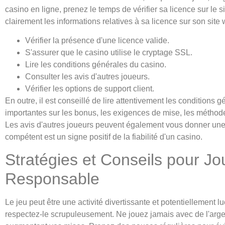
casino en ligne, prenez le temps de vérifier sa licence sur le
clairement les informations relatives à sa licence sur son site
Vérifier la présence d'une licence valide.
S'assurer que le casino utilise le cryptage SSL.
Lire les conditions générales du casino.
Consulter les avis d'autres joueurs.
Vérifier les options de support client.
En outre, il est conseillé de lire attentivement les conditions
importantes sur les bonus, les exigences de mise, les méthodes
Les avis d'autres joueurs peuvent également vous donner une idé
compétent est un signe positif de la fiabilité d'un casino.
Stratégies et Conseils pour J
Responsable
Le jeu peut être une activité divertissante et potentiellement l
respectez-le scrupuleusement. Ne jouez jamais avec de l'arge