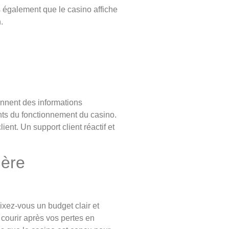
s également que le casino affiche
.
iennent des informations
ants du fonctionnement du casino.
ent. Un support client réactif et
ière
Fixez-vous un budget clair et
courir après vos pertes en