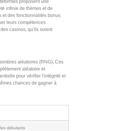
lateformes proposent une
té infinie de thèmes et de
 et des fonctionnalités bonus
liser leurs compétences
des casinos, qu'ils soient
e nombres aléatoires (RNG). Ces
plètement aléatoire et
lle pour vérifier l'intégrité et
es mêmes chances de gagner à
les débutants