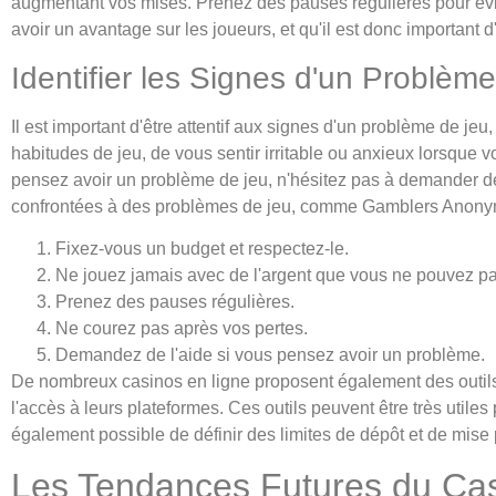
augmentant vos mises. Prenez des pauses régulières pour évite
avoir un avantage sur les joueurs, et qu'il est donc important d'
Identifier les Signes d'un Problèm
Il est important d'être attentif aux signes d'un problème de jeu
habitudes de jeu, de vous sentir irritable ou anxieux lorsque 
pensez avoir un problème de jeu, n'hésitez pas à demander de
confrontées à des problèmes de jeu, comme Gamblers Anonymo
Fixez-vous un budget et respectez-le.
Ne jouez jamais avec de l'argent que vous ne pouvez pa
Prenez des pauses régulières.
Ne courez pas après vos pertes.
Demandez de l'aide si vous pensez avoir un problème.
De nombreux casinos en ligne proposent également des outils 
l'accès à leurs plateformes. Ces outils peuvent être très utiles
également possible de définir des limites de dépôt et de mise
Les Tendances Futures du Cas