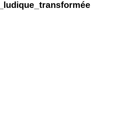
_ludique_transformée