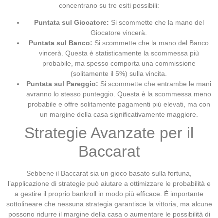
concentrano su tre esiti possibili:
Puntata sul Giocatore:
Si scommette che la mano del
Giocatore vincerà.
Puntata sul Banco:
Si scommette che la mano del Banco
vincerà. Questa è statisticamente la scommessa più
probabile, ma spesso comporta una commissione
(solitamente il 5%) sulla vincita.
Puntata sul Pareggio:
Si scommette che entrambe le mani
avranno lo stesso punteggio. Questa è la scommessa meno
probabile e offre solitamente pagamenti più elevati, ma con
un margine della casa significativamente maggiore.
Strategie Avanzate per il
Baccarat
Sebbene il Baccarat sia un gioco basato sulla fortuna,
l’applicazione di strategie può aiutare a ottimizzare le probabilità e
a gestire il proprio bankroll in modo più efficace. È importante
sottolineare che nessuna strategia garantisce la vittoria, ma alcune
possono ridurre il margine della casa o aumentare le possibilità di