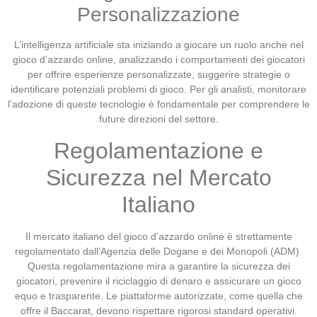
Personalizzazione
L’intelligenza artificiale sta iniziando a giocare un ruolo anche nel
gioco d’azzardo online, analizzando i comportamenti dei giocatori
per offrire esperienze personalizzate, suggerire strategie o
identificare potenziali problemi di gioco. Per gli analisti, monitorare
l’adozione di queste tecnologie è fondamentale per comprendere le
future direzioni del settore.
Regolamentazione e
Sicurezza nel Mercato
Italiano
Il mercato italiano del gioco d’azzardo online è strettamente
regolamentato dall’Agenzia delle Dogane e dei Monopoli (ADM).
Questa regolamentazione mira a garantire la sicurezza dei
giocatori, prevenire il riciclaggio di denaro e assicurare un gioco
equo e trasparente. Le piattaforme autorizzate, come quella che
offre il Baccarat, devono rispettare rigorosi standard operativi.