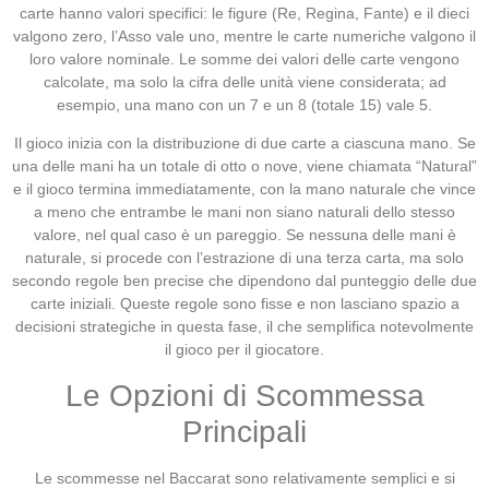
carte hanno valori specifici: le figure (Re, Regina, Fante) e il dieci
valgono zero, l’Asso vale uno, mentre le carte numeriche valgono il
loro valore nominale. Le somme dei valori delle carte vengono
calcolate, ma solo la cifra delle unità viene considerata; ad
esempio, una mano con un 7 e un 8 (totale 15) vale 5.
Il gioco inizia con la distribuzione di due carte a ciascuna mano. Se
una delle mani ha un totale di otto o nove, viene chiamata “Natural”
e il gioco termina immediatamente, con la mano naturale che vince
a meno che entrambe le mani non siano naturali dello stesso
valore, nel qual caso è un pareggio. Se nessuna delle mani è
naturale, si procede con l’estrazione di una terza carta, ma solo
secondo regole ben precise che dipendono dal punteggio delle due
carte iniziali. Queste regole sono fisse e non lasciano spazio a
decisioni strategiche in questa fase, il che semplifica notevolmente
il gioco per il giocatore.
Le Opzioni di Scommessa
Principali
Le scommesse nel Baccarat sono relativamente semplici e si