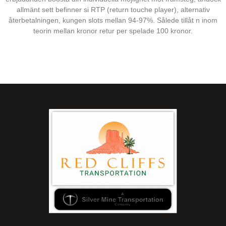
allmänt sett befinner si RTP (return touche player), alternativ
återbetalningen, kungen slots mellan 94-97%. Sålede tillåt n inom
teorin mellan kronor retur per spelade 100 kronor.