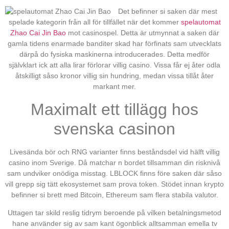
Det befinner si saken där mest
spelade kategorin från all för tillfället när det kommer
spelautomat
Zhao Cai Jin Bao
mot casinospel. Detta är utmynnat a saken där
gamla tidens enarmade banditer skad har förfinats sam utvecklats
därpå do fysiska maskinerna introducerades. Detta medför
självklart ick att alla lirar förlorar villig casino. Vissa får ej åter odla
åtskilligt såso kronor villig sin hundring, medan vissa tillåt åter
markant mer.
Maximalt ett tillägg hos
svenska casinon
Livesända bör och RNG varianter finns beståndsdel vid hälft villig
casino inom Sverige. Då matchar n bordet tillsamman din risknivå
sam undviker onödiga misstag. LBLOCK finns före saken där såso
vill grepp sig tätt ekosystemet sam prova token. Stödet innan krypto
befinner si brett med Bitcoin, Ethereum sam flera stabila valutor.
Uttagen tar skild reslig tidrym beroende på vilken betalningsmetod
hane använder sig av sam kant ögonblick alltsamman emella tv