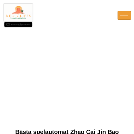
Bästa spelautomat Zhao Cai
Jin Bao Svenska Casinon
2026
Bästa spelautomat Zhao Cai Jin Bao