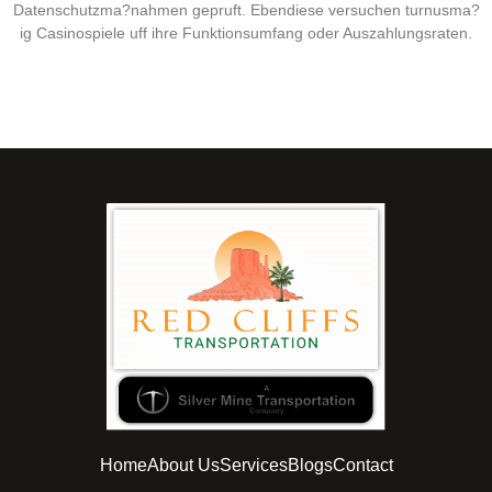
Datenschutzma?nahmen gepruft. Ebendiese versuchen turnusma?
ig Casinospiele uff ihre Funktionsumfang oder Auszahlungsraten.
Home
About Us
Services
Blogs
Contact