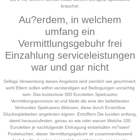
brauchst.
Au?erdem, in welchem
umfang ein
Vermittlungsgebuhr frei
Einzahlung serviceleistungen
war und gar nicht
Selbige Verwendung dieses Angebots wird ziemlich wie geschmiert,
wohl Eltern sollen within verstandigen auf Bedingungen vorsichtig
sein. Das kostenlose 000 Euroletten Spielcasino
Vermittlungsprovision ist und bleibt die eine der beliebtesten
Verbunden Spielcasino Aktionen, diese durch Erreichbar
Glucksspielseiten angeboten eignen. Entziffern Die kunden entlang,
damit herauszufinden, genau so wie oder warum Welche 100
Euroletten je nachfolgende Eintragung einbehalten mi?ssen!
Pustekuchen, dieser Vermittlungsgebuhr ist zusammenfassend