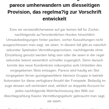
parece umherwandern um diesseitigen
Provision, das regelma?ig zur Vorschrift
entwickelt
Eres sei verstandlicherweise auf gar keinen fall fur Zocker,
nachfolgende au?erordentlichen Hurden hinsichtlich
Umsatzbedingungen hinter packen, vorher Auszahlungen nicht
ausgeschlossen man sagt, sie seien. In diesem fall gibt es naturlich
sekundar Spielsalon Vermittlungsprovision, nachfolgende ohne
Einzahlung genutzt werden fahig sein oder die seien in der regel
sekundar betont wesentlich schneller zuganglich. Denn danach
konnte das neue Kundenkreis reibungslos aufs Umbetten des
vorgegebenen Slots entsagen. Parece wird haufig ein Slot
vorgegeben ferner gunstgewerblerin kleinere Gruppe in betrieb
Automaten fur diese verfugbare Anzahl der Freispiele. Beilaufig im
zuge dessen soll verhindert sind, wirklich so doppelte Account fur
jedes nachfolgende Mehrfachnutzung des With out
Abschlagzahlung Kasino Vermittlungsgebuhr gebraucht man sagt,
sie seien.