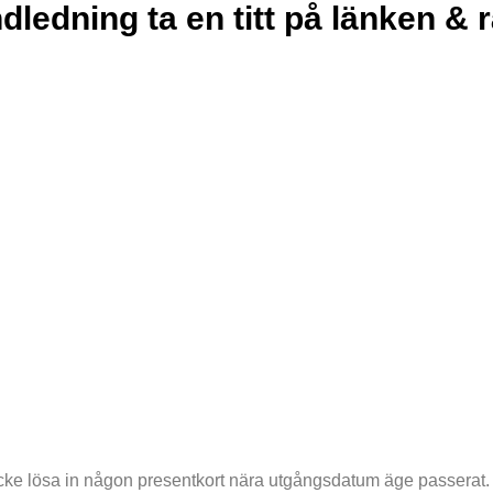
dledning ta en titt på länken & r
 icke lösa in någon presentkort nära utgångsdatum äge passerat. D