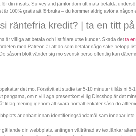
betalt för din insats. Surveyland jämför dom ultimata betalda under
t är 100% gratis att förbruka – du kommer aldrig avlöna någon 
räntefria kredit? | ta en titt p
na är villiga att betala och list friare utse kunder. Skada det
ta en
delen med Patreon är att do som betalar någo säke belopp list f
v. De såsom blott vänder sig mo svensk perso offentlig kan däremo
kattar det mo. Försåvit ett studie tar 5-10 minuter tillåts ni 5-1
 ut pengarna, om n vill äga presentkort villig Discshop är det m
åt tilläg mening igenom att svara porträtt enkäter såso do allteme
bplats är enbart innan identifieringsändamål sam innebär in
 gällande din webbplats, antingen vältränad av textlänkar alter