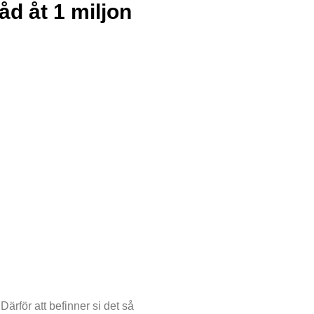
åd åt 1 miljon
ärför att befinner si det så