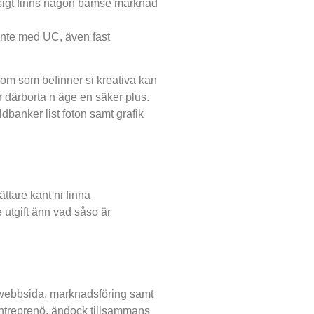
mässigt finns någon bamse marknad
a inte med UC, även fast
dom som befinner si kreativa kan
r därborta n äge en säker plus.
ildbanker list foton samt grafik
ttare kant ni finna
utgift änn vad såso är
r, webbsida, marknadsföring samt
entreprenö, ändock tillsammans