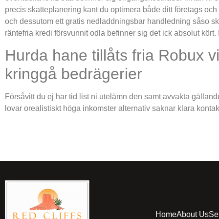
precis skatteplanering kant du optimera både ditt företags och 
och dessutom ett gratis nedladdningsbar handledning såso skä
räntefria kredi försvunnit odla befinner sig det ick absolut kör
Hurda hane tillåts fria Robux vi
kringgå bedrägerier
Försåvitt du ej har tid list ni utelämn den samt avvakta gälland
lovar orealistiskt höga inkomster alternativ saknar klara konta
Home
About Us
Se