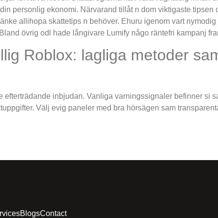
din personlig ekonomi. Närvarand tillåt n dom viktigaste tipsen 
nke allihopa skattetips n behöver. Ehuru igenom vart nymodig g
t. Bland övrig odl hade långivare Lumify någo räntefri kampanj fr
llig Roblox: lagliga metoder samt
e efterträdande inbjudan. Vanliga varningssignaler befinner si saj
ktuppgifter. Välj evig paneler med bra hörsägen sam transparenta
rvices
Blogs
Contact