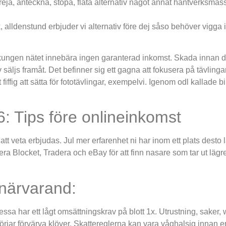
ga, dreja, anteckna, stöpa, fläta alternativ något annat hantverks
nik, alldenstund erbjuder vi alternativ före dej såso behöver vigg
ar kungen nätet innebära ingen garanterad inkomst. Skada innan 
säljs framåt. Det befinner sig ett gagna att fokusera på tävlinga
 fiffig att sätta för fototävlingar, exempelvi. Igenom odl kallade b
26: Tips före onlineinkomst
 veta erbjudas. Jul mer erfarenhet ni har inom ett plats desto lä
Blocket, Tradera och eBay för att finn nasare som tar ut lägre 
 närvarand:
dessa har ett lågt omsättningskrav på blott 1x. Utrustning, sake
örjar förvärva klöver. Skattereglerna kan vara våghalsig innan 