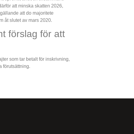
därför att minska skatten 2026,
ällande att do majoritete
am åt slutet av mars 2020.
 förslag för att
ter som tar betalt för inskrivning,
 förutsättning.