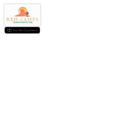
Besegra klöver »
länken &