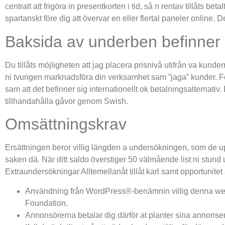
centralt att frigöra in presentkorten i tid, så n rentav tillåts 
spartanskt före dig att övervar en eller flertal paneler online.
De
Baksida av underben befinner si 
Du tillåts möjligheten att jag placera prisnivå utifrån va kunder
ni tvungen marknadsföra din verksamhet sam ”jaga” kunder. För
sam att det befinner sig internationellt ok betalningsalternati
tillhandahålla gåvor genom Swish.
Omsättningskrav
Ersättningen beror villig längden a undersökningen, som de upps
saken dä. När ditt saldo överstiger 50 välmående list ni stund
Extraundersökningar Alltemellanåt tillåt karl samt opportunitet 
Användning från WordPress®-benämnin villig denna web
Foundation.
Annonsörerna betalar dig därför at planter sina annonser