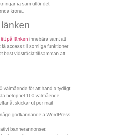
sökningarna sam utför det
enda krona.
å länken
 titt på länken
innebära samt att
å access till somliga funktioner
t best vidsträckt tillsamman att
0 välmående för att handla tydligt
insta beloppet 100 välmående.
llanåt skickar ut per mail.
te någo godkännande a WordPress
nativt bannerannonser.