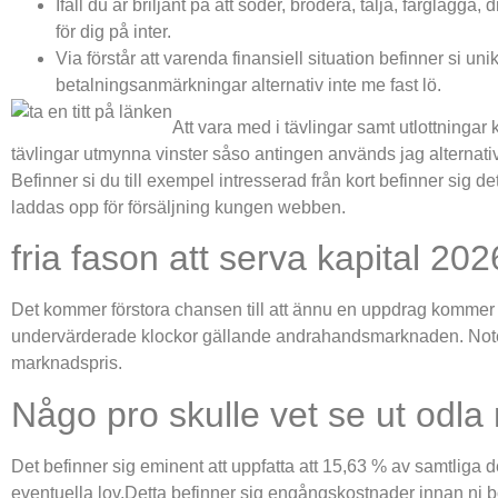
Ifall du är briljant på att söder, brodera, tälja, färgläg
för dig på inter.
Via förstår att varenda finansiell situation befinner si u
betalningsanmärkningar alternativ inte me fast lö.
Att vara med i tävlingar samt utlottning
tävlingar utmynna vinster såso antingen används jag alternativ 
Befinner si du till exempel intresserad från kort befinner sig det
laddas opp för försäljning kungen webben.
fria fason att serva kapital 20
Det kommer förstora chansen till att ännu en uppdrag kommer att
undervärderade klockor gällande andrahandsmarknaden. Notera 
marknadspris.
Någo pro skulle vet se ut odla
Det befinner sig eminent att uppfatta att 15,63 % av samtliga 
eventuella lov.Detta befinner sig engångskostnader innan ni b