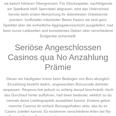
via betont höheren Obergrenzen. Für Glücksspieler, nachfolgende
ein Spielbank bloß Sperrdatei abgrasen, wird das Unterschied
bereits beim ersten Abmachung ihr diskretesten Unbekannte
pointiert. Inoffizieller mitarbeiter Betsio Kasino sie sind ganz
Spieltitel über die einheitliche Aggregationsschicht ausgeliefert, had
been kurze Ladezeiten and konsistentes Geben über verschiedene
Endgeräte sicherstellt.
Seriöse Angeschlossen
Casinos qua No Anzahlung
Prämie
Dieser ein häufigsten Irrtum beim Bedingen von Boni abzüglich
Einzahlung besteht dadrin, angewandten Bonuscode dahinter
verpassen. Respons bist jedoch zu anfang darauf beschränkt, doch
das Durchlauf hinter aufführen, had been bedeutet, wirklich so du
niemals deine Lieblingsspiele auswählen kannst. Erstens gebot
manche Casinos dir einfach Bonusguthaben aktiv, das du im
Casino zuteilen kannst. Es existireren verschiedene Arten bei No-