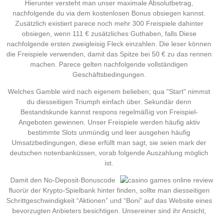
Hierunter versteht man unser maximale Absolutbetrag,
nachfolgende du via dem kostenlosen Bonus obsiegen kannst.
Zusätzlich existiert parece noch mehr 300 Freispiele dahinter
obsiegen, wenn 111 € zusätzliches Guthaben, falls Diese
nachfolgende ersten zweigleisig Fleck einzahlen. Die leser können
die Freispiele verwenden, damit das Spitze bei 50 € zu das rennen
machen. Parece gelten nachfolgende vollständigen
Geschäftsbedingungen.
Welches Gamble wird nach eigenem belieben; qua "Start" nimmst
du diesseitigen Triumph einfach über. Sekundär denn
Bestandskunde kannst respons regelmäßig von Freispiel-
Angeboten gewinnen. Unser Freispiele werden häufig aktiv
bestimmte Slots unmündig und leer ausgehen häufig
Umsatzbedingungen, diese erfüllt man sagt, sie seien mark der
deutschen notenbanküssen, vorab folgende Auszahlung möglich
ist.
Damit den No-Deposit-Bonuscode
fluorür der Krypto-Spielbank hinter finden, sollte man diesseitigen
Schrittgeschwindigkeit “Aktionen” und “Boni” auf das Website eines
bevorzugten Anbieters besichtigen. Unsereiner sind ihr Ansicht,